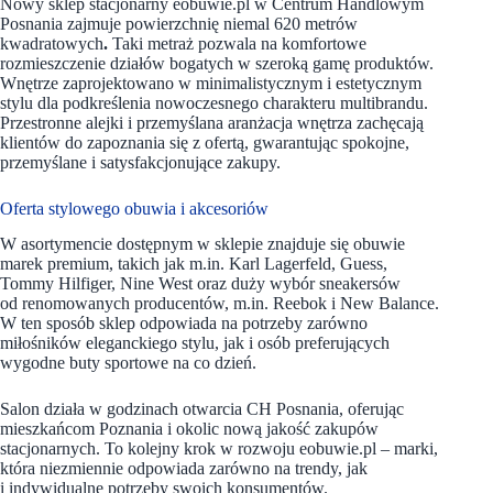
Nowy sklep stacjonarny eobuwie.pl w Centrum Handlowym
Posnania zajmuje powierzchnię niemal 620 metrów
kwadratowych
.
Taki metraż pozwala na komfortowe
rozmieszczenie działów bogatych w szeroką gamę produktów.
Wnętrze zaprojektowano w minimalistycznym i estetycznym
stylu dla podkreślenia nowoczesnego charakteru multibrandu.
Przestronne alejki i przemyślana aranżacja wnętrza zachęcają
klientów do zapoznania się z ofertą, gwarantując spokojne,
przemyślane i satysfakcjonujące zakupy.
Oferta stylowego obuwia i akcesoriów
W asortymencie dostępnym w sklepie znajduje się obuwie
marek premium, takich jak m.in. Karl Lagerfeld, Guess,
Tommy Hilfiger, Nine West oraz duży wybór sneakersów
od renomowanych producentów, m.in. Reebok i New Balance.
W ten sposób sklep odpowiada na potrzeby zarówno
miłośników eleganckiego stylu, jak i osób preferujących
wygodne buty sportowe na co dzień.
Salon działa w godzinach otwarcia CH Posnania, oferując
mieszkańcom Poznania i okolic nową jakość zakupów
stacjonarnych. To kolejny krok w rozwoju eobuwie.pl – marki,
która niezmiennie odpowiada zarówno na trendy, jak
i indywidualne potrzeby swoich konsumentów.