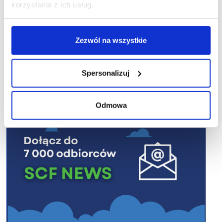
korzystania z ich usług.
Zezwól na wszystkie
R E K L A M A
Spersonalizuj
Odmowa