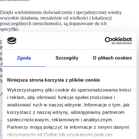
Dzięki wieloletniemu doświadczeniu i specjalistycznej wiedzy
wszystkie działania, niezależnie od wielkości i lokalizacji
poszczególnych nieruchomości, są̨ dopasowane do ich
specyfiki.
Do największych inwestycji organizacji w Polsce należą
Posnania w Poznaniu i Manufaktura w Łodzi. APSYS Polska
zarządza obecnie ponad 700 000 mkw. GLA w 16 obiektach
Zgoda
Szczegóły
O plikach cookies
handlowych zlokalizowanych w 12 największych miastach.
Apsys prowadzi także inwestycje mieszkaniowe – Solea
Mieszkania przy Wyścigach na warszawskim Mokotowie
oraz Ogrody Staromiejskie i Wrocławskie Lofty w centrum
Niniejsza strona korzysta z plików cookie
Wrocławia.
Wykorzystujemy pliki cookie do spersonalizowania treści
Apsys Polska
prowadzi również foodhall w Poznaniu.
i reklam, aby oferować funkcje społecznościowe i
analizować ruch w naszej witrynie. Informacje o tym, jak
korzystasz z naszej witryny, udostępniamy partnerom
społecznościowym, reklamowym i analitycznym.
Partnerzy mogą połączyć te informacje z innymi danymi
otrzymanymi od Ciebie lub uzyskanymi podczas