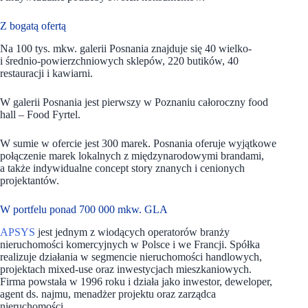
Z bogatą ofertą
Na 100 tys. mkw. galerii Posnania znajduje się 40 wielko-
i średnio-powierzchniowych sklepów, 220 butików, 40
restauracji i kawiarni.
W galerii Posnania jest pierwszy w Poznaniu całoroczny food
hall – Food Fyrtel.
W sumie w ofercie jest 300 marek. Posnania oferuje wyjątkowe
połączenie marek lokalnych z międzynarodowymi brandami,
a także indywidualne concept story znanych i cenionych
projektantów.
W portfelu ponad 700 000 mkw. GLA
APSYS
jest jednym z wiodących operatorów branży
nieruchomości komercyjnych w Polsce i we Francji. Spółka
realizuje działania w segmencie nieruchomości handlowych,
projektach mixed-use oraz inwestycjach mieszkaniowych.
Firma powstała w 1996 roku i działa jako inwestor, deweloper,
agent ds. najmu, menadżer projektu oraz zarządca
nieruchomości.