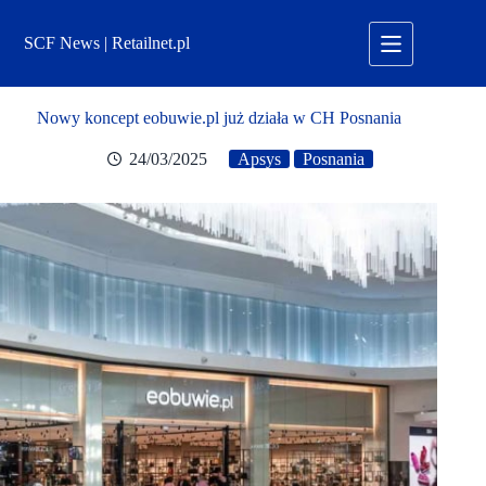
Przejdź
do
SCF News | Retailnet.pl
treści
Nowy koncept eobuwie.pl już działa w CH Posnania
24/03/2025
Apsys
Posnania