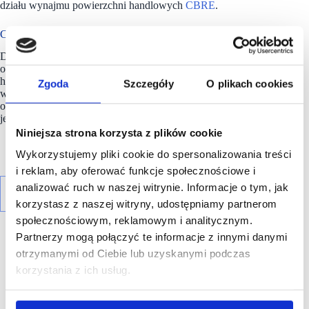
działu wynajmu powierzchni handlowych
CBRE
.
Coraz mniej pustych obiektów handlowych
Duże miasta, takie jak Warszawa, Trójmiasto czy Łódź,
odnotowały w 2024 roku znaczny spadek pustej powierzchni
handlowej w porównaniu do poprzedniego roku. Średni
Zgoda
Szczegóły
O plikach cookies
wskaźnik pustostanów w polskich aglomeracjach wynosi
obecnie 3,4 proc. To pokazuje, że popyt na
lokale handlowe
jest coraz wyższy.
Niniejsza strona korzysta z plików cookie
Wykorzystujemy pliki cookie do spersonalizowania treści
i reklam, aby oferować funkcje społecznościowe i
analizować ruch w naszej witrynie. Informacje o tym, jak
korzystasz z naszej witryny, udostępniamy partnerom
społecznościowym, reklamowym i analitycznym.
Partnerzy mogą połączyć te informacje z innymi danymi
otrzymanymi od Ciebie lub uzyskanymi podczas
korzystania z ich usług.
R E K L A M A