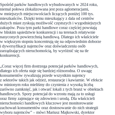
Spośród parków handlowych wybudowanych w 2024 roku,
niemal połowa zlokalizowana jest poza aglomeracjami,
w mniejszych miejscowościach liczących poniżej 100 tys.
mieszkańców. Dzięki temu mieszkający z dala od centrów
dużych miast zyskują możliwość częstszych i wygodniejszych
zakupów. Poza tym parki handlowe coraz częściej powstają
w bliskim sąsiedztwie konkurencji i na terenach relatywnie
nasyconych powierzchnią handlową. Dlatego ich właściciele
w większym stopniu koncentrują się na odpowiednim doborze
i dywersyfikacji najemców oraz doświadczeniu osób
zarządzających nieruchomością, by wyróżnić się na tle
konkurencji.
„Coraz więcej firm dostrzega potencjał parków handlowych,
dlatego ich oferta staje się bardziej różnorodna. O uwagę
konsumentów rywalizują przede wszystkim najemcy
z sektorów takich jak odzież, restauracje i kawiarnie. W efekcie
w minionym roku mieliśmy do czynienia z wysoką liczbą
zarówno zamknięć, jak i otwarć lokali z tych branż w obiektach
handlowych. Spory potencjał do wzrostu mają za to usługi
oraz firmy zajmujące się zdrowiem i urodą. Dla właścicieli
nieruchomości handlowych kluczowe jest monitorowanie
zachowań konsumentów oraz dostosowanie do nich strategii
wyboru najemców” – mówi Mariusz Majkowski, dyrektor