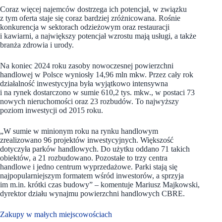
Coraz więcej najemców dostrzega ich potencjał, w związku
z tym oferta staje się coraz bardziej zróżnicowana. Rośnie
konkurencja w sektorach odzieżowym oraz restauracji
i kawiarni, a największy potencjał wzrostu mają usługi, a także
branża zdrowia i urody.
Na koniec 2024 roku zasoby nowoczesnej powierzchni
handlowej w Polsce wyniosły 14,96 mln mkw. Przez cały rok
działalność inwestycyjna była wyjątkowo intensywna
i na rynek dostarczono w sumie 610,2 tys. mkw., w postaci 73
nowych nieruchomości oraz 23 rozbudów. To najwyższy
poziom inwestycji od 2015 roku.
„W sumie w minionym roku na rynku handlowym
zrealizowano 96 projektów inwestycyjnych. Większość
dotyczyła parków handlowych. Do użytku oddano 71 takich
obiektów, a 21 rozbudowano. Pozostałe to trzy centra
handlowe i jedno centrum wyprzedażowe. Parki stają się
najpopularniejszym formatem wśród inwestorów, a sprzyja
im m.in. krótki czas budowy” – komentuje Mariusz Majkowski,
dyrektor działu wynajmu powierzchni handlowych CBRE.
Zakupy w małych miejscowościach