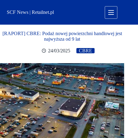
Przejdź
do
SCF News | Retailnet.pl
treści
[RAPORT] CBRE: Podaż nowej powierzchni handlowej jest
najwyższa od 9 lat
24/03/2025
CBRE