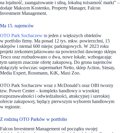
na lojalność, zaangażowanie i silną, lokalną tożsamość marki” –
dodaje Maksym Kostenko, Property Manager, Falcon
Investment Management.
Ma 15. najemców
OTO Park Sochaczew t
o jeden z większych obiektów
w portfolio firmy. Ma ponad 12 tys. mkw. powierzchni, 15
sklepów i niemal 600 miejsc parkingowych. W 2023 roku
projekt zrekomercjalizowano na powierzchni dawnego sklepu
Tesco oraz rozbudowano o dwa, nowe lokale, wzbogacając
tym samym znacznie ofertę zakupową. Do grona najemców
dołączyły wówczas: supermarket Netto, sklep Action, Sinsay,
Media Expert, Rossmann, KiK, Maxi Zoo.
OTO Park Sochaczew wraz z McDonald’s oraz OBI tworzy
tzw. Power Center – kompleks handlowy o wysokiej
rozpoznawalności i odwiedzalności, atrakcyjnej i szerokiej
ofercie zakupowej, będący pierwszym wyborem handlowym
w regionie.
Z rodziną OTO Parków w portfolio
Falcon Investment Management od początku swojej