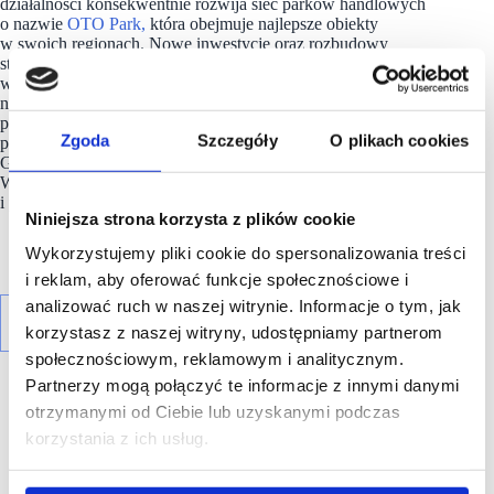
działalności konsekwentnie rozwija sieć parków handlowych
o nazwie
OTO Park,
która obejmuje najlepsze obiekty
w swoich regionach. Nowe inwestycje oraz rozbudowy
stanowią integralny element strategii Falcon, której celem jest
wzmocnienie pozycji firmy jako ważnego gracza na rynku
nieruchomości komercyjnych. Aktualnie firma zarządza
portfelem o łącznej powierzchni przekraczającej 62 tys. mkw.
Zgoda
Szczegóły
O plikach cookies
powierzchni w takich miastach, jak: Koszalin, Bolesławiec,
Golub-Dobrzyń, Sochaczew, Kępno, Grodzisk
Wielkopolski, Kłodzko czy Żagań. W budowie
i przygotowaniu są kolejne projekty w całej Polsce.
Niniejsza strona korzysta z plików cookie
Wykorzystujemy pliki cookie do spersonalizowania treści
i reklam, aby oferować funkcje społecznościowe i
analizować ruch w naszej witrynie. Informacje o tym, jak
korzystasz z naszej witryny, udostępniamy partnerom
społecznościowym, reklamowym i analitycznym.
Partnerzy mogą połączyć te informacje z innymi danymi
otrzymanymi od Ciebie lub uzyskanymi podczas
korzystania z ich usług.
R E K L A M A