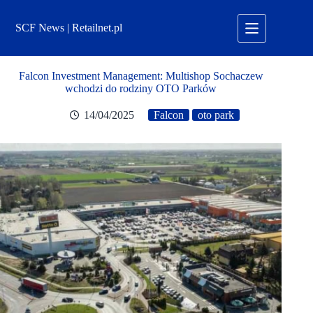
Przejdź
do
SCF News | Retailnet.pl
treści
Falcon Investment Management: Multishop Sochaczew
wchodzi do rodziny OTO Parków
14/04/2025
Falcon
oto park