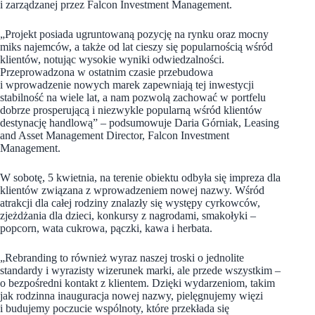
i zarządzanej przez Falcon Investment Management.
„Projekt posiada ugruntowaną pozycję na rynku oraz mocny
miks najemców, a także od lat cieszy się popularnością wśród
klientów, notując wysokie wyniki odwiedzalności.
Przeprowadzona w ostatnim czasie przebudowa
i wprowadzenie nowych marek zapewniają tej inwestycji
stabilność na wiele lat, a nam pozwolą zachować w portfelu
dobrze prosperującą i niezwykle popularną wśród klientów
destynację handlową” – podsumowuje Daria Górniak, Leasing
and Asset Management Director, Falcon Investment
Management.
W sobotę, 5 kwietnia, na terenie obiektu odbyła się impreza dla
klientów związana z wprowadzeniem nowej nazwy. Wśród
atrakcji dla całej rodziny znalazły się występy cyrkowców,
zjeżdżania dla dzieci, konkursy z nagrodami, smakołyki –
popcorn, wata cukrowa, pączki, kawa i herbata.
„Rebranding to również wyraz naszej troski o jednolite
standardy i wyrazisty wizerunek marki, ale przede wszystkim –
o bezpośredni kontakt z klientem. Dzięki wydarzeniom, takim
jak rodzinna inauguracja nowej nazwy, pielęgnujemy więzi
i budujemy poczucie wspólnoty, które przekłada się