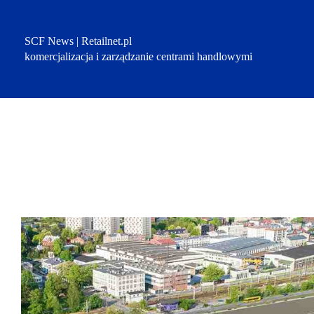
Przejdź
do
treści
SCF News | Retailnet.pl
komercjalizacja i zarządzanie centrami handlowymi