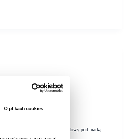
O plikach cookies
oczął działalność kolejny park handlowy pod marką
gement.
ołecznościowe i analizować