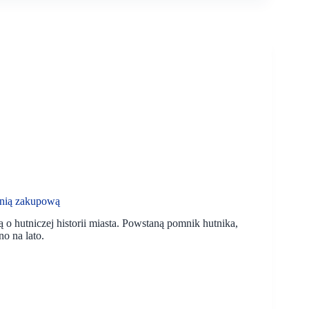
enią zakupową
o hutniczej historii miasta. Powstaną pomnik hutnika,
o na lato.