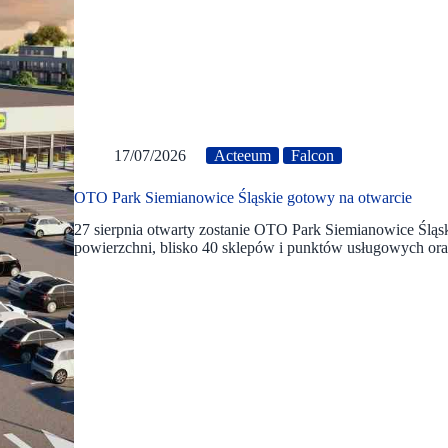
17/07/2026
Acteeum
Falcon
OTO Park Siemianowice Śląskie gotowy na otwarcie
27 sierpnia otwarty zostanie OTO Park Siemianowice Śląs
powierzchni, blisko 40 sklepów i punktów usługowych oraz