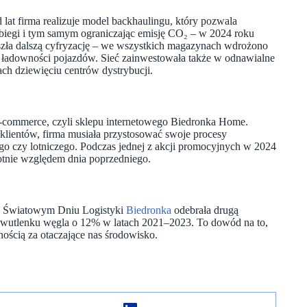
d lat firma realizuje model backhaulingu, który pozwala
biegi i tym samym ograniczając emisję CO₂ – w 2024 roku
zeszła dalszą cyfryzację – we wszystkich magazynach wdrożono
e ładowności pojazdów. Sieć zainwestowała także w odnawialne
ach dziewięciu centrów dystrybucji.
-commerce, czyli sklepu internetowego Biedronka Home.
klientów, firma musiała przystosować swoje procesy
iego czy lotniczego. Podczas jednej z akcji promocyjnych w 2024
otnie względem dnia poprzedniego.
 w Światowym Dniu Logistyki
Biedronka
odebrała drugą
 dwutlenku węgla o 12% w latach 2021–2023. To dowód na to,
nością za otaczające nas środowisko.