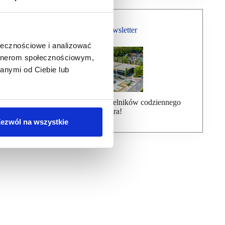
Bezpłatny Newsletter
ołecznościowe i analizować
artnerom społecznościowym,
anymi od Ciebie lub
Dołącz do ponad 7000 czytelników codziennego
newslettera!
ezwól na wszystkie