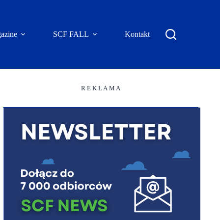
azine
SCF FALL
Kontakt
R E K L A M A