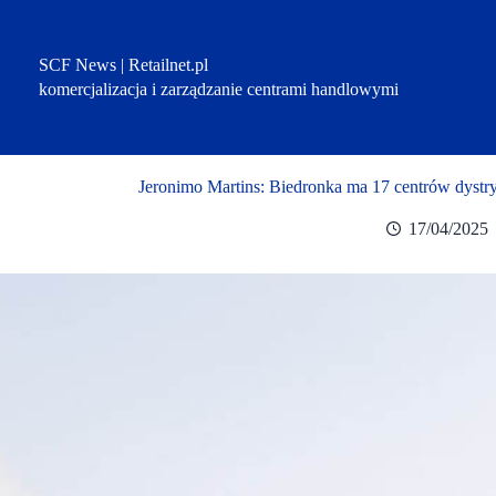
Przejdź
do
treści
SCF News | Retailnet.pl
komercjalizacja i zarządzanie centrami handlowymi
Jeronimo Martins: Biedronka ma 17 centrów dystr
17/04/2025