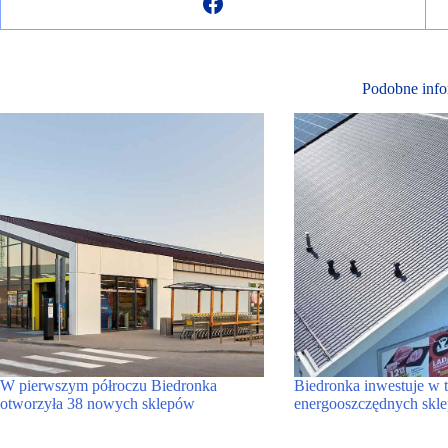
Podobne info
W pierwszym półroczu Biedronka
Biedronka inwestuje w t
otworzyła 38 nowych sklepów
energooszczędnych skl