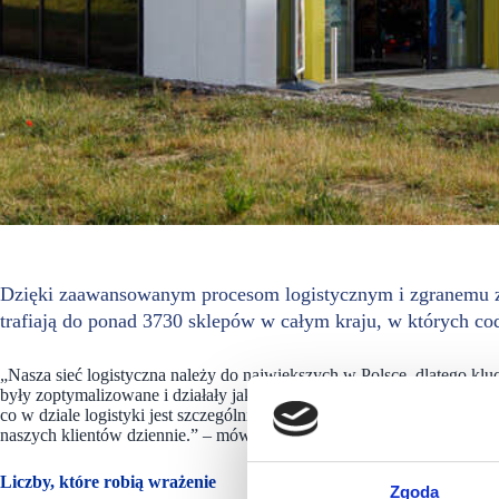
Dzięki zaawansowanym procesom logistycznym i zgranemu ze
trafiają do ponad 3730 sklepów w całym kraju, w których co
„Nasza sieć logistyczna należy do największych w Polsce, dlatego klu
były zoptymalizowane i działały jak najsprawniej. Zgodnie z naszymi
co w dziale logistyki jest szczególnie ważne, aby móc dostarczyć tow
naszych klientów dziennie.” – mówi Michał Brzęczek, Dyrektor ds. D
Liczby, które robią wrażenie
Zgoda