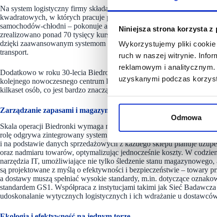
Na system logistyczny firmy składa się 17 centrów dystrybucyjnych o 
kwadratowych, w których pracuje ponad 8300 osób. Rocznie flota Bied
samochodów-chłodni – pokonuje aż 184,3 miliona kilometrów, dostarc
Niniejsza strona korzysta z
zrealizowano ponad 70 tysięcy kursów, co przekłada się na średnio 15
dzięki zaawansowanym systemom informatycznym, które pozwalają mo
Wykorzystujemy pliki cookie 
transport.
ruch w naszej witrynie. Inf
reklamowym i analitycznym. 
Dodatkowo w roku 30-lecia Biedronki w Polsce, aby jeszcze lepiej zo
uzyskanymi podczas korzysta
kolejnego nowoczesnego centrum logistycznego, tym razem w Sokołow
kilkaset osób, co jest bardzo znaczącą liczbą dla lokalnej społeczności.
Zarządzanie zapasami i magazynowanie – precyzja i technologia
Odmowa
Skala operacji Biedronki wymaga nie tylko ogromnej powierzchni maga
rolę odgrywa zintegrowany system zarządzania zapasami, który w c
i na podstawie danych sprzedażowych z każdego sklepu planuje uzupe
oraz nadmiaru towarów, optymalizując jednocześnie koszty. W codzie
narzędzia IT, umożliwiające nie tylko śledzenie stanu magazynowego
są projektowane z myślą o efektywności i bezpieczeństwie – towary
a dostawy muszą spełniać wysokie standardy, m.in. dotyczące ozna
standardem GS1. Współpraca z instytucjami takimi jak Sieć Badawcza 
udoskonalanie wytycznych logistycznych i ich wdrażanie u dostawców
Ekologia i efektywność na jednym torze