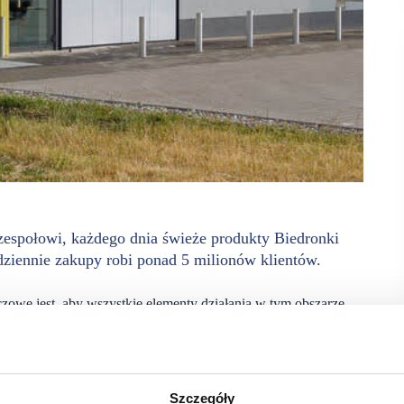
społowi, każdego dnia świeże produkty Biedronki
dziennie zakupy robi ponad 5 milionów klientów.
czowe jest, aby wszystkie elementy działania w tym obszarze
 wartościami polegamy na sobie i działamy zespołowo,
ary do naszych sklepów i spełnić oczekiwania ponad 5 milionów
oskonalenia Operacji Logistycznych w sieci Biedronka
Szczegóły