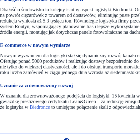
Dbałość o środowisko to kolejny istotny aspekt logistyki Biedronki. O
na powrót ciężarówek z towarem od dostawców, eliminując puste prze
redukcja wyniosła aż 5,3 tysiąca ton. Równolegle logistyka firmy pr
system Routyn, wspomagający planowanie tras i lepsze wykorzystani
źródła energii, montując jak dotychczas panele fotowoltaiczne na dach
E-commerce w nowym wymiarze
Nowym wyzwaniem dla logistyki stał się dynamiczny rozwój kanału e
Oferując ponad 5000 produktów i realizując dostawy bezpośrednio do 
nie tylko do większej elastyczności, ale i do obsługi transportu morsk
roku liczba zamówień w ciągu jednego dnia wzrosła aż siedemnastokr
Uznanie za zrównoważony rozwój
W uznaniu dla zrównoważonego podejścia do logistyki, 15 kwietnia
gwiazdkę prestiżowego certyfikatu Lean&Green – za redukcję emisji
że logistyka w
Biedronce
to umiejętne połączenie skali z odpowiedzial