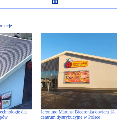
rmacje
echnologie dla
Jeronimo Martins: Biedronka otwiera 18.
epów
centrum dystrybucyjne w Polsce