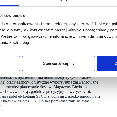
łącznej powierzchni przekraczającej 490 tysięcy metrów
ronki – licząca 1930 naczep i 240 specjalistycznych
zając ponad 2 miliony palet towaru. Tylko w 2024 roku
 plików cookie
,3 miliona kilometrów miesięcznie. Wszystko to możliwe jest
nitorować zapasy, śledzić zapotrzebowanie i optymalizować
do spersonalizowania treści i reklam, aby oferować funkcje sp
ormacje o tym, jak korzystasz z naszej witryny, udostępniamy p
Partnerzy mogą połączyć te informacje z innymi danymi otrzym
rganizować dostawy do sklepów, sieć planuje otwarcie
nia z ich usług.
ie Małopolskim na Podkarpaciu. Zatrudnienie znajdzie w nim
Spersonalizuj
Z
zynowej, ale też perfekcyjnej organizacji. Dlatego kluczową
zasie rzeczywistym monitoruje poziomy towarów w magazynach
łnienia. Dzięki temu firma minimalizuje ryzyko braków
nnej pracy zespoły logistyczne wykorzystują zaawansowane
, ale również planowanie dostaw. Magazyny Biedronki
 przechowywane są zgodnie z precyzyjnymi wytycznymi,
kowania palet etykietami SSCC zgodnymi z międzynarodowym
Łukasiewicz oraz GS1 Polska pozwala firmie na stałe
.