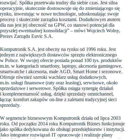
rozwijać. Spółka przetrwała trudny dla siebie czas. Jest silna
operacyjnie, skutecznie dostosowuje się do zmieniającego się
rynku, inwestując w nowe technologie, udoskonalając swoje
procesy i skutecznie zarządza kosztami. Dodatkowym atutem
dla nas jest jej obecność na GPW, co stanowi potencjał dla
przyszłej ewentualnej konsolidacji” – mówi Wojciech Wolny,
Prezes Zarządu Euvic S.A.
Komputronik S.A. jest obecny na rynku od 1996 roku. Jest
jednym z największych dostawców sprzętu elektronicznego
w Polsce. W swojej ofercie posiada ponad 100 tys. produktów
m.in. w kategoriach smartfony, laptopy, akcesoria gamingowe,
smartwatche i akcesoria, małe AGD, Smart Home i sezonowe.
Oferuje również szeroki wachlarz usług dodatkowych,
m.in. usługi finansowe (raty oraz leasing), serwisowe, około
sprzedażowe i serwerowe. Spółka osiąga synergię działań
i komplementarność usług, dzięki sprzedaży omnichannel,
łącząc komfort zakupów on-line z zaletami tradycyjnej sieci
sprzedaży.
W segmencie biznesowym Komputronik działa od lipca 2003
roku. Od początku 2014 roku Komputronik Biznes funkcjonuje
jako spółka dedykowana do obsługi przedsiębiorstw i instytucji.
Jako integrator rozwiązań IT opracowuje i realizuje plany