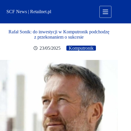
Przejdź
do
SCF News | Retailnet.pl
treści
Rafał Sonik: do inwestycji w Komputronik podchodzę
z przekonaniem o sukcesie
23/05/2025
Komputronik