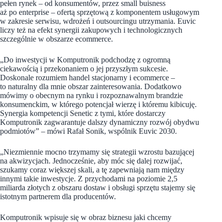
pełen rynek – od konsumentów, przez small buisness
aż po enterprise – ofertą sprzętową z komponentem usługowym
w zakresie serwisu, wdrożeń i outsourcingu utrzymania. Euvic
liczy też na efekt synergii zakupowych i technologicznych
szczególnie w obszarze ecommerce.
„Do inwestycji w Komputronik podchodzę z ogromną
ciekawością i przekonaniem o jej przyszłym sukcesie.
Doskonale rozumiem handel stacjonarny i ecommerce –
to naturalny dla mnie obszar zainteresowania. Dodatkowo
mówimy o obecnym na rynku i rozpoznawalnym brandzie
konsumenckim, w którego potencjał wierzę i któremu kibicuję.
Synergia kompetencji Senetic z tymi, które dostarczy
Komputronik zagwarantuje dalszy dynamiczny rozwój obydwu
podmiotów” – mówi Rafał Sonik, wspólnik Euvic 2030.
„Niezmiennie mocno trzymamy się strategii wzrostu bazującej
na akwizycjach. Jednocześnie, aby móc się dalej rozwijać,
szukamy coraz większej skali, a tę zapewniają nam między
innymi takie inwestycje. Z przychodami na poziomie 2,5
miliarda złotych z obszaru dostaw i obsługi sprzętu stajemy się
istotnym partnerem dla producentów.
Komputronik wpisuje się w obraz biznesu jaki chcemy