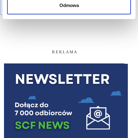
Odmowa
R E K L A M A