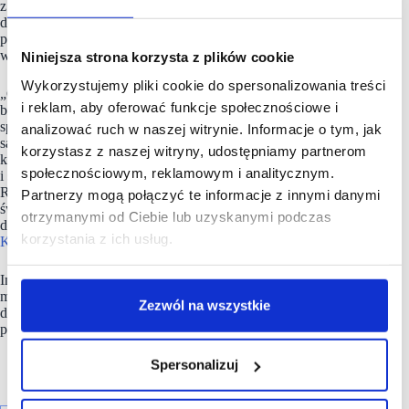
z liderów rynku, Komputronik skutecznie dostosowuje się
do zmian rynkowych, inwestując w nowe technologie,
poprawę doświadczeń zakupowych klientów oraz rozwój
współpracy z dostawcami.
Niniejsza strona korzysta z plików cookie
Wykorzystujemy pliki cookie do spersonalizowania treści
„Cieszę się, że przekonałem do swojej wizji i strategii
i reklam, aby oferować funkcje społecznościowe i
biznesowej przedsiębiorców, którzy doskonale rozumieją
specyfikę rynku i charakter naszej działalności. Mówimy tym
analizować ruch w naszej witrynie. Informacje o tym, jak
samym językiem i biznesowo patrzymy w tym samym
korzystasz z naszej witryny, udostępniamy partnerom
kierunku, co otwiera przed nami wiele wspólnych możliwości
społecznościowym, reklamowym i analitycznym.
i szans. Wracamy na ścieżkę wzrostu i dynamicznego rozwoju.
Rodzina zachowuje kontrolę nad firmą, jednocześnie zyskuje
Partnerzy mogą połączyć te informacje z innymi danymi
świetnych partnerów, którzy będą wspierać nas w drodze
otrzymanymi od Ciebie lub uzyskanymi podczas
do sukcesu” – mówi Wojciech Buczkowski, prezes
korzystania z ich usług.
Komputronik S.A
.
Inwestycja Euvic 2030 zapewni
Komputronik S.A.
dalsze
możliwości wzrostu dzięki poręczeniom limitów handlowych,
Zezwól na wszystkie
dostępowi do klientów w Unii Europejskiej, a także
potencjalnym synergiom kosztowym.
Spersonalizuj