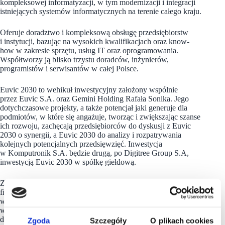
kompleksowej informatyzacji, w tym modernizacji i integracji
istniejących systemów informatycznych na terenie całego kraju.
Oferuje doradztwo i kompleksową obsługę przedsiębiorstw
i instytucji, bazując na wysokich kwalifikacjach oraz know-
how w zakresie sprzętu, usług IT oraz oprogramowania.
Współtworzy ją blisko trzystu doradców, inżynierów,
programistów i serwisantów w całej Polsce.
Euvic 2030 to wehikuł inwestycyjny założony wspólnie
przez Euvic S.A. oraz Gemini Holding Rafała Sonika. Jego
dotychczasowe projekty, a także potencjał jaki generuje dla
podmiotów, w które się angażuje, tworząc i zwiększając szanse
ich rozwoju, zachęcają przedsiębiorców do dyskusji z Euvic
2030 o synergii, a Euvic 2030 do analizy i rozpatrywania
kolejnych potencjalnych przedsięwzięć. Inwestycja
w Komputronik S.A. będzie drugą, po Digitree Group S.A,
inwestycją Euvic 2030 w spółkę giełdową.
Zgodnie z informacją dostępną w ostatnim sprawozdaniu
finansowym, Komputronik notuje wzrost sprzedaży
w segmencie konsumenckim, systematyczne zwiększa udział
w rynku, jednocześnie widzi rosnące znaczenie i potrzebę
dalszego doskonalenia oferty omnichannel. Jako jeden
Zgoda
Szczegóły
O plikach cookies