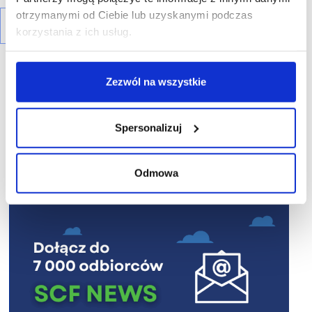
otrzymanymi od Ciebie lub uzyskanymi podczas
korzystania z ich usług.
Zezwól na wszystkie
Spersonalizuj
R E K L A M A
Odmowa