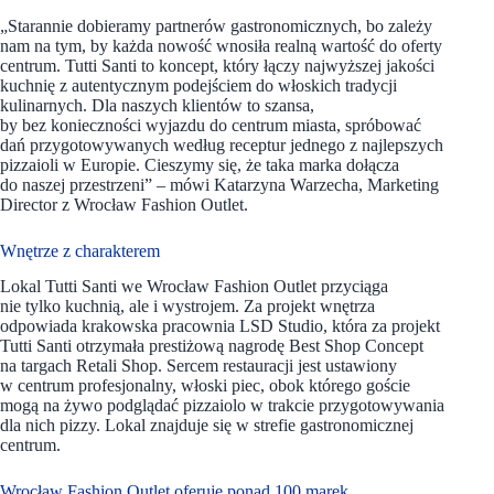
„Starannie dobieramy partnerów gastronomicznych, bo zależy
nam na tym, by każda nowość wnosiła realną wartość do oferty
centrum. Tutti Santi to koncept, który łączy najwyższej jakości
kuchnię z autentycznym podejściem do włoskich tradycji
kulinarnych. Dla naszych klientów to szansa,
by bez konieczności wyjazdu do centrum miasta, spróbować
dań przygotowywanych według receptur jednego z najlepszych
pizzaioli w Europie. Cieszymy się, że taka marka dołącza
do naszej przestrzeni”
– mówi Katarzyna Warzecha, Marketing
Director z Wrocław Fashion Outlet.
Wnętrze z charakterem
Lokal Tutti Santi we Wrocław Fashion Outlet przyciąga
nie tylko kuchnią, ale i wystrojem. Za projekt wnętrza
odpowiada krakowska pracownia LSD Studio, która za projekt
Tutti Santi otrzymała prestiżową nagrodę Best Shop Concept
na targach Retali Shop. Sercem restauracji jest ustawiony
w centrum profesjonalny, włoski piec, obok którego goście
mogą na żywo podglądać pizzaiolo w trakcie przygotowywania
dla nich pizzy. Lokal znajduje się w strefie gastronomicznej
centrum.
Wrocław Fashion Outlet oferuje ponad 100 marek