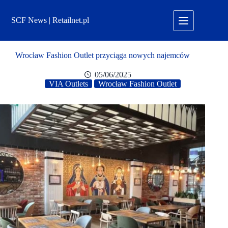
Przejdź
do
SCF News | Retailnet.pl
treści
Wrocław Fashion Outlet przyciąga nowych najemców
05/06/2025
VIA Outlets
Wrocław Fashion Outlet