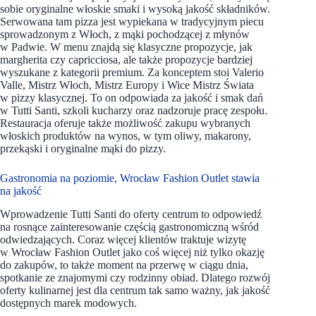
sobie oryginalne włoskie smaki i wysoką jakość składników.
Serwowana tam pizza jest wypiekana w tradycyjnym piecu
sprowadzonym z Włoch, z mąki pochodzącej z młynów
w Padwie. W menu znajdą się klasyczne propozycje, jak
margherita czy capricciosa, ale także propozycje bardziej
wyszukane z kategorii premium. Za konceptem stoi Valerio
Valle, Mistrz Włoch, Mistrz Europy i Wice Mistrz Świata
w pizzy klasycznej. To on odpowiada za jakość i smak dań
w Tutti Santi, szkoli kucharzy oraz nadzoruje pracę zespołu.
Restauracja oferuje także możliwość zakupu wybranych
włoskich produktów na wynos, w tym oliwy, makarony,
przekąski i oryginalne mąki do pizzy.
Gastronomia na poziomie, Wrocław Fashion Outlet stawia
na jakość
Wprowadzenie Tutti Santi do oferty centrum to odpowiedź
na rosnące zainteresowanie częścią gastronomiczną wśród
odwiedzających. Coraz więcej klientów traktuje wizytę
w Wrocław Fashion Outlet jako coś więcej niż tylko okazję
do zakupów, to także moment na przerwę w ciągu dnia,
spotkanie ze znajomymi czy rodzinny obiad. Dlatego rozwój
oferty kulinarnej jest dla centrum tak samo ważny, jak jakość
dostępnych marek modowych.