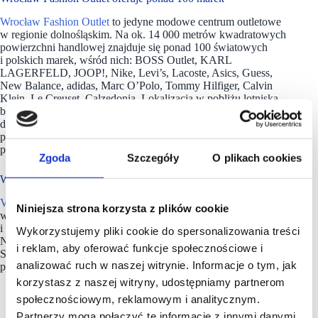
Wrocław Fashion Outlet
to jedyne modowe centrum outletowe
w regionie dolnośląskim. Na ok. 14 000 metrów kwadratowych
powierzchni handlowej znajduje się ponad 100 światowych
i polskich marek, wśród nich: BOSS Outlet, KARL
LAGERFELD, JOOP!, Nike, Levi’s, Lacoste, Asics, Guess,
New Balance, adidas, Marc O’Polo, Tommy Hilfiger, Calvin
Klein, Le Creuset, Calzedonia. Lokalizacja w pobliżu lotniska,
bliskość Autostradowej Obwodnicy Wrocławia, dogodny
dojazd komunikacją miejską i parking na 1 200 miejsc
pozwalają klientom dogodnie cieszyć się promocjami
przez cały rok.
Zgoda
Szczegóły
O plikach cookies
W portfolio 11 outletów
VIA Outlets
została założona w 2014 roku. Jest w całości
Niniejsza strona korzysta z plików cookie
własnością holenderskiego inwestora instytucjonalnego APG
i posiada 11 outletów z modą premium w Czechach,
Wykorzystujemy pliki cookie do spersonalizowania treści
Niemczech, Holandii, Norwegii, Portugalii, Polsce, Hiszpanii,
i reklam, aby oferować funkcje społecznościowe i
Szwecji i Szwajcarii, oferując ponad 1 100 sklepów na łącznej
analizować ruch w naszej witrynie. Informacje o tym, jak
powierzchni najmu wynoszącej 280 000 mkw.
korzystasz z naszej witryny, udostępniamy partnerom
społecznościowym, reklamowym i analitycznym.
Partnerzy mogą połączyć te informacje z innymi danymi