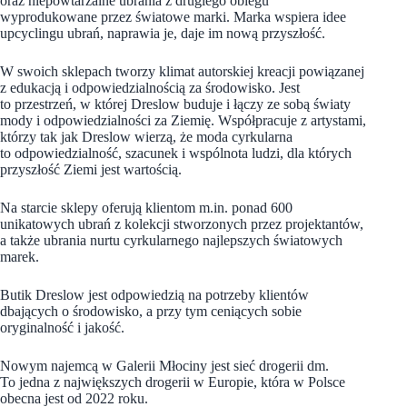
oraz niepowtarzalne ubrania z drugiego obiegu
wyprodukowane przez światowe marki. Marka wspiera idee
upcyclingu ubrań, naprawia je, daje im nową przyszłość.
W swoich sklepach tworzy klimat autorskiej kreacji powiązanej
z edukacją i odpowiedzialnością za środowisko. Jest
to przestrzeń, w której Dreslow buduje i łączy ze sobą światy
mody i odpowiedzialności za Ziemię. Współpracuje z artystami,
którzy tak jak Dreslow wierzą, że moda cyrkularna
to odpowiedzialność, szacunek i wspólnota ludzi, dla których
przyszłość Ziemi jest wartością.
Na starcie sklepy oferują klientom m.in. ponad 600
unikatowych ubrań z kolekcji stworzonych przez projektantów,
a także ubrania nurtu cyrkularnego najlepszych światowych
marek.
Butik Dreslow jest odpowiedzią na potrzeby klientów
dbających o środowisko, a przy tym ceniących sobie
oryginalność i jakość.
Nowym najemcą w Galerii Młociny jest sieć drogerii dm.
To jedna z największych drogerii w Europie, która w Polsce
obecna jest od 2022 roku.