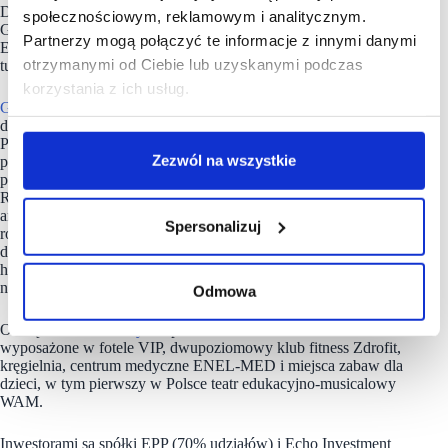
Dutti, Bershka, Stradivarius, Pull&Bear), H&M, VAN
społecznościowym, reklamowym i analitycznym.
GRAAF, TK Maxx, C&A, CCC, MediaMarkt czy RTV
Partnerzy mogą połączyć te informacje z innymi danymi
EURO AGD. Swoje pierwsze sklepy w Polsce otworzyły
otrzymanymi od Ciebie lub uzyskanymi podczas
tu też takie marki jak MODIVO, Gagliardi.
korzystania z ich usług.
Galerię Młociny
wyróżnia nowatorskie podejście
do projektowania miejsc spotkań, rozrywki i gastronomii.
Przestrzeń restauracyjna i rozrywkowa – zajmująca cały
Zezwól na wszystkie
poziom +2 i połączona z zielonym ogrodem na dachu – została
podzielona na różne strefy funkcjonalne m.in. Halę Hutnik.
Różnorodna oferta kulinarna kuchni m.in. bliskowschodniej,
amerykańskiej i włoskiej, spotyka się tam z wyjątkową
Spersonalizuj
rozrywką: shuffleboard, Pac-Man, flippery czy automaty
do koszykówki. Design Hali Hutnik inspirowany jest pobliską
hutą, a do aranżacji zostały wykorzystane akcenty industrialne,
nawiązujące do jej historii.
Odmowa
Ofertę
Galerii Młociny
uzupełnia: wielosalowe Multikino
wyposażone w fotele VIP, dwupoziomowy klub fitness Zdrofit,
kręgielnia, centrum medyczne ENEL-MED i miejsca zabaw dla
dzieci, w tym pierwszy w Polsce teatr edukacyjno-musicalowy
WAM.
Inwestorami są spółki EPP (70% udziałów) i Echo Investment