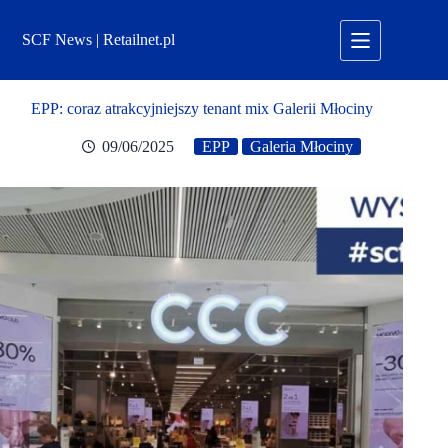
Przejdź
do
SCF News | Retailnet.pl
treści
EPP: coraz atrakcyjniejszy tenant mix Galerii Młociny
09/06/2025
EPP
Galeria Młociny