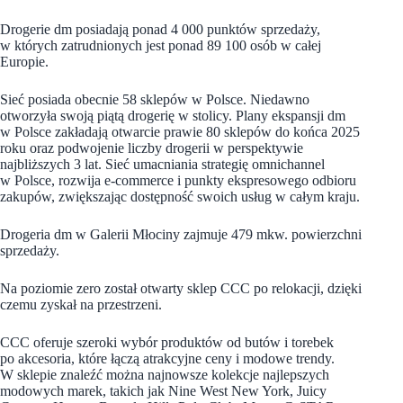
Drogerie dm posiadają ponad 4 000 punktów sprzedaży,
w których zatrudnionych jest ponad 89 100 osób w całej
Europie.
Sieć posiada obecnie 58 sklepów w Polsce. Niedawno
otworzyła swoją piątą drogerię w stolicy. Plany ekspansji dm
w Polsce zakładają otwarcie prawie 80 sklepów do końca 2025
roku oraz podwojenie liczby drogerii w perspektywie
najbliższych 3 lat. Sieć umacniania strategię omnichannel
w Polsce, rozwija e-commerce i punkty ekspresowego odbioru
zakupów, zwiększając dostępność swoich usług w całym kraju.
Drogeria dm w Galerii Młociny zajmuje 479 mkw. powierzchni
sprzedaży.
Na poziomie zero został otwarty sklep CCC po relokacji, dzięki
czemu zyskał na przestrzeni.
CCC oferuje szeroki wybór produktów od butów i torebek
po akcesoria, które łączą atrakcyjne ceny i modowe trendy.
W sklepie znaleźć można najnowsze kolekcje najlepszych
modowych marek, takich jak Nine West New York, Juicy