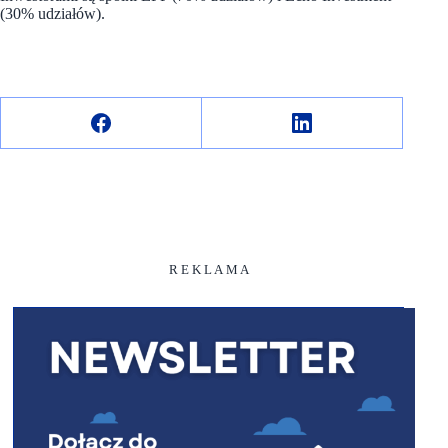
(30% udziałów).
R E K L A M A