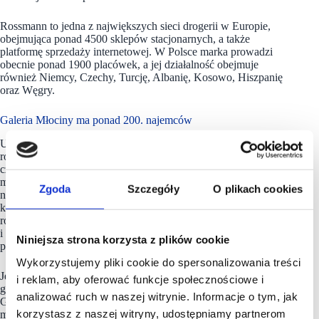
Rossmann to jedna z największych sieci drogerii w Europie,
obejmująca ponad 4500 sklepów stacjonarnych, a także
platformę sprzedaży internetowej. W Polsce marka prowadzi
obecnie ponad 1900 placówek, a jej działalność obejmuje
również Niemcy, Czechy, Turcję, Albanię, Kosowo, Hiszpanię
oraz Węgry.
Galeria Młociny ma ponad 200. najemców
Unikalny dobór najemców, największa strefa gastronomiczno-
rozrywkowa w Polsce i nowatorsko zaprojektowane wnętrza
czynią Galerię Młociny wyjątkową destynacją na handlowej
mapie Warszawy. Ten wielofunkcyjny obiekt usytuowany
Zgoda
Szczegóły
O plikach cookies
na warszawskich Bielanach, w pobliżu węzła
komunikacyjnego obsługującego 24 miliony pasażerów
rocznie, oferuje około 81 tys. mkw. powierzchni handlowej
i biurowej, która mieści ponad 200 sklepów i ponad 30
Niniejsza strona korzysta z plików cookie
punktów gastronomicznych i kawiarni.
Wykorzystujemy pliki cookie do spersonalizowania treści
Jest to też miejsce debiutu wielu marek modowych i konceptów
i reklam, aby oferować funkcje społecznościowe i
gastronomicznych na rynku polskim. Do grona najemców
analizować ruch w naszej witrynie. Informacje o tym, jak
Galerii Młociny należy m.in. pierwszy w Polsce sklep Primark,
korzystasz z naszej witryny, udostępniamy partnerom
marki z grupy Inditex (Zara, Zara Home, Oysho, Massimo