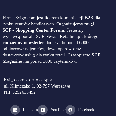
Firma Evigo.com jest liderem komunikacji B2B dla
rynku centrów handlowych. Organizujemy
targi
SCF - Shopping Center Forum
. Jesteśmy
wydawcą portalu SCF News | Retailnet.pl, którego
codzienny newsletter
dociera do ponad 6000
odbiorców: najemców, deweloperów oraz
dostawców usług dla rynku retail. Czasopismo
SCF
Magazine
ma ponad 3000 czytelników.
Evigo.com sp. z o.o. sp.k.
ul. Klimczaka 1, 02-797 Warszawa
NIP 5252633492
LinkedIn
YouTube
Facebook