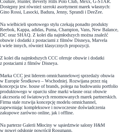
Couture, Hunter, Beverly Hills Polo Club, Mexx, G-STAR.
Dostępny jest również szeroki asortyment marek własnych:
Gino Rossi, Lasocki, Badura, Jenny, Sprandi i DeeZee.
Na wielbicieli sportowego stylu czekają ponadto produkty
Reebok, Kappa, adidas, Puma, Champion, Vans, New Balance,
DC oraz SHAQ. Z kolei dla najmłodszych można znaleźć
obuwie i dodatki z postaciami z filmów Disneya, Marvela
i wiele innych, również klasycznych propozycji.
Z kolei dla najmłodszych CCC oferuje obuwie i dodatki
z postaciami z filmów Disneya.
Marka CCC jest liderem omnichannelowej sprzedaży obuwia
w Europie Środkowo – Wschodniej. Rozwijana przez nią
koncepcja tzw. house of brands, polega na budowaniu portfolio
produktowego w oparciu silne marki własne oraz obuwie
i akcesoria od światowych renomowanych marek partnerskich.
Firma stale rozwija koncepcję modelu omnichannel,
zapewniając kompleksowe i nowoczesne doświadczenia
zakupowe zarówno online, jak i offline.
Na parterze Galerii Młociny w sąsiedztwie salony H&M
w nowej odsłonie powrócił Rossmann.