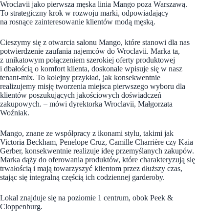
Wroclavii jako pierwsza męska linia Mango poza Warszawą.
To strategiczny krok w rozwoju marki, odpowiadający
na rosnące zainteresowanie klientów modą męską.
Cieszymy się z otwarcia salonu Mango, które stanowi dla nas
potwierdzenie zaufania najemców do Wroclavii. Marka ta,
z unikatowym połączeniem szerokiej oferty produktowej
i dbałością o komfort klienta, doskonale wpisuje się w nasz
tenant-mix. To kolejny przykład, jak konsekwentnie
realizujemy misję tworzenia miejsca pierwszego wyboru dla
klientów poszukujących jakościowych doświadczeń
zakupowych. – mówi dyrektorka Wroclavii, Małgorzata
Woźniak.
Mango, znane ze współpracy z ikonami stylu, takimi jak
Victoria Beckham, Penelope Cruz, Camille Charrière czy Kaia
Gerber, konsekwentnie realizuje ideę przemyślanych zakupów.
Marka dąży do oferowania produktów, które charakteryzują się
trwałością i mają towarzyszyć klientom przez dłuższy czas,
stając się integralną częścią ich codziennej garderoby.
Lokal znajduje się na poziomie 1 centrum, obok Peek &
Cloppenburg.