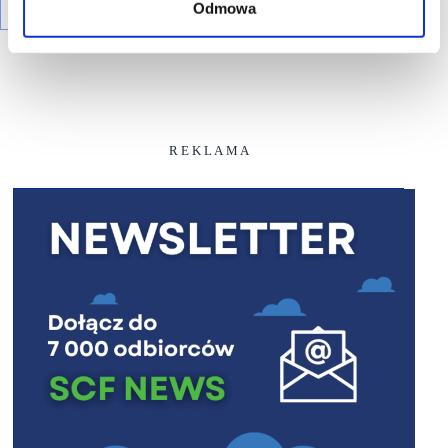
Odmowa
R E K L A M A