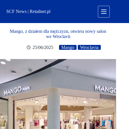
Przejdź
do
SCF News | Retailnet.pl
treści
Mango, z działem dla mężczyzn, otwiera nowy salon
we Wroclavii
25/06/2025
Mango
Wroclavia