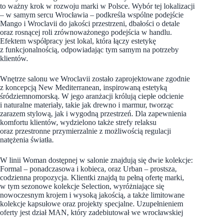
to ważny krok w rozwoju marki w Polsce. Wybór tej lokalizacji
– w samym sercu Wrocławia – podkreśla wspólne podejście
Mango i Wroclavii do jakości przestrzeni, dbałości o detale
oraz rosnącej roli zrównoważonego podejścia w handlu.
Efektem współpracy jest lokal, która łączy estetykę
z funkcjonalnością, odpowiadając tym samym na potrzeby
klientów.
Wnętrze salonu we Wroclavii zostało zaprojektowane zgodnie
z koncepcją New Mediterranean, inspirowaną estetyką
śródziemnomorską. W jego aranżacji królują ciepłe odcienie
i naturalne materiały, takie jak drewno i marmur, tworząc
zarazem stylową, jak i wygodną przestrzeń. Dla zapewnienia
komfortu klientów, wydzielono także strefy relaksu
oraz przestronne przymierzalnie z możliwością regulacji
natężenia światła.
W linii Woman dostępnej w salonie znajdują się dwie kolekcje:
Formal – ponadczasowa i kobieca, oraz Urban – prostsza,
codzienna propozycja. Klientki znajdą tu pełną ofertę marki,
w tym sezonowe kolekcje Selection, wyróżniające się
nowoczesnym krojem i wysoką jakością, a także limitowane
kolekcje kapsułowe oraz projekty specjalne. Uzupełnieniem
oferty jest dział MAN, który zadebiutował we wrocławskiej