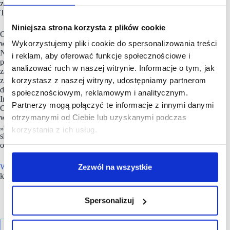
została także członkiem Wrocławskiej Organizacji
Turystycznej.
Niniejsza strona korzysta z plików cookie
Centrum cechuje dbałość o środowisko – obiekt korzysta
Wykorzystujemy pliki cookie do spersonalizowania treści
w 100% z energii pochodzącej ze źródeł odnawialnych.
Na terenie zewnętrznym znajduje się ponad 300-letni pomnik
i reklam, aby oferować funkcje społecznościowe i
przyrody – dąb „Przewodnik”. W opiekę nad nim
analizować ruch w naszej witrynie. Informacje o tym, jak
zaangażowani są doświadczeni dendrolodzy i architekci
korzystasz z naszej witryny, udostępniamy partnerom
zielonej przestrzeni. Zrównoważony rozwój to jeden z filarów
działalności Wroclavii. Centrum uzyskało certyfikat BREEAM
społecznościowym, reklamowym i analitycznym.
In-Use na poziomie Outstanding, ponadto Polska Rada
Partnerzy mogą połączyć te informacje z innymi danymi
Centrów Handlowych trzykrotnie nagrodziła Wroclavię
otrzymanymi od Ciebie lub uzyskanymi podczas
w prestiżowym konkursie PRCH Retail Awards w kategorii
„Obiekt Handlowy Roku – Best Performance”, co potwierdza
korzystania z ich usług.
skuteczność realizacji strategii zrównoważonego rozwoju
oraz najwyższe standardy zarządzania.
Wroclavia
należy do grupy
Unibail-Rodamco-Westfield
,
Zezwól na wszystkie
która jest operatorem 67 centrów handlowych w 11 krajach.
Spersonalizuj