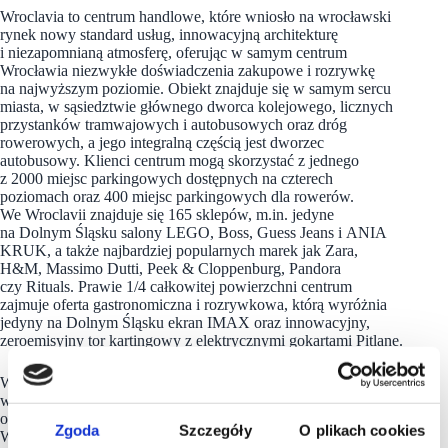
Wroclavia to centrum handlowe, które wniosło na wrocławski
rynek nowy standard usług, innowacyjną architekturę
i niezapomnianą atmosferę, oferując w samym centrum
Wrocławia niezwykłe doświadczenia zakupowe i rozrywkę
na najwyższym poziomie. Obiekt znajduje się w samym sercu
miasta, w sąsiedztwie głównego dworca kolejowego, licznych
przystanków tramwajowych i autobusowych oraz dróg
rowerowych, a jego integralną częścią jest dworzec
autobusowy. Klienci centrum mogą skorzystać z jednego
z 2000 miejsc parkingowych dostępnych na czterech
poziomach oraz 400 miejsc parkingowych dla rowerów.
We Wroclavii znajduje się 165 sklepów, m.in. jedyne
na Dolnym Śląsku salony LEGO, Boss, Guess Jeans i ANIA
KRUK, a także najbardziej popularnych marek jak Zara,
H&M, Massimo Dutti, Peek & Cloppenburg, Pandora
czy Rituals. Prawie 1/4 całkowitej powierzchni centrum
zajmuje oferta gastronomiczna i rozrywkowa, którą wyróżnia
jedyny na Dolnym Śląsku ekran IMAX oraz innowacyjny,
zeroemisyjny tor kartingowy z elektrycznymi gokartami Pitlane.
Wroclavia jest ważnym partnerem dla interesariuszy
we Wrocławiu. Wiele wydarzeń zorganizowanych w obiekcie
otrzymało Honorowy Patronat Prezydenta Wrocławia.
Zgoda
Szczegóły
O plikach cookies
Wroclavia jako pierwsze centrum handlowe we Wrocławiu