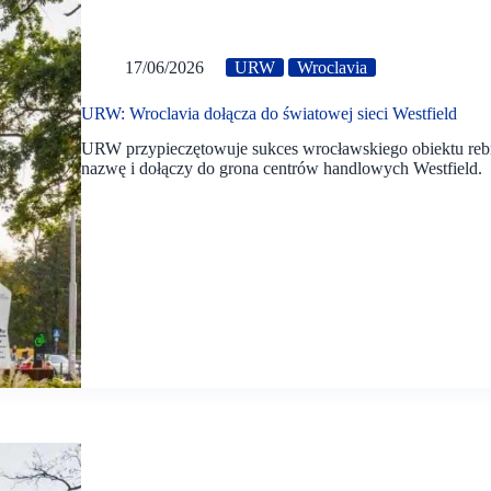
17/06/2026
URW
Wroclavia
URW: Wroclavia dołącza do światowej sieci Westfield
URW przypieczętowuje sukces wrocławskiego obiektu rebra
nazwę i dołączy do grona centrów handlowych Westfield.