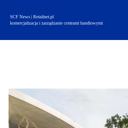
Przejdź
do
treści
SCF News | Retailnet.pl
komercjalizacja i zarządzanie centrami handlowymi