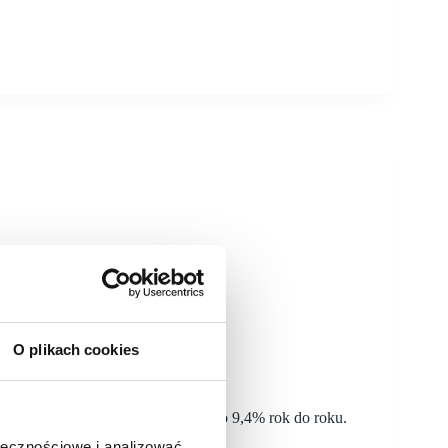
O plikach cookies
nt
 obrotów najemców zwiększyła się o 9,4% rok do roku.
i, wynoszący 99%.
ołecznościowe i analizować