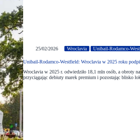
25/02/2026
Wroclavia
Unibail-Rodamco-Westf
Unibail-Rodamco-Westfield: Wroclavia w 2025 roku podp
Wroclavia w 2025 r. odwiedziło 18,1 mln osób, a obroty 
przyciągając debiuty marek premium i pozostając blisko lok