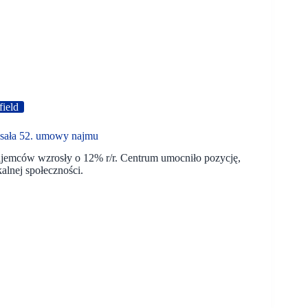
ield
isała 52. umowy najmu
najemców wzrosły o 12% r/r. Centrum umocniło pozycję,
alnej społeczności.