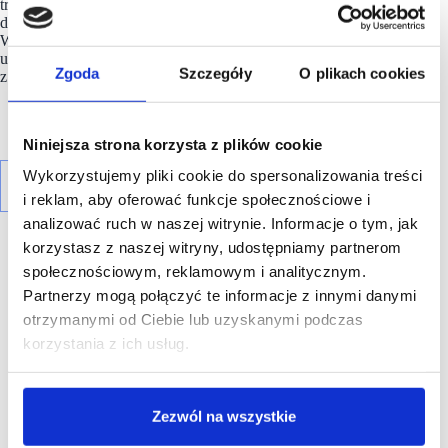
trzecim (Scope 3) do 2026 roku zostaną zobligowani
do wyznaczenia własnych celów w oparciu o inicjatywę SBTi.
Warto dodać, że obecnie już 38% dostawców sieci Kaufland
ustanowiło swoje własne, ambitne cele redukcyjne zgodnie
Zgoda
Szczegóły
O plikach cookies
z wytycznymi SBTi.
Niniejsza strona korzysta z plików cookie
Wykorzystujemy pliki cookie do spersonalizowania treści
i reklam, aby oferować funkcje społecznościowe i
analizować ruch w naszej witrynie. Informacje o tym, jak
korzystasz z naszej witryny, udostępniamy partnerom
społecznościowym, reklamowym i analitycznym.
Partnerzy mogą połączyć te informacje z innymi danymi
otrzymanymi od Ciebie lub uzyskanymi podczas
R E K L A M A
korzystania z ich usług.
Zezwól na wszystkie