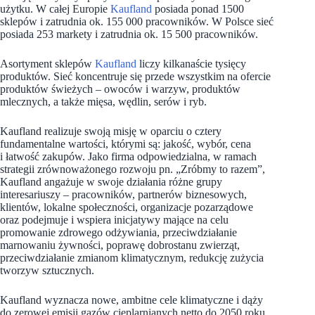
użytku. W całej Europie
Kaufland
posiada ponad 1500
sklepów i zatrudnia ok. 155 000 pracowników. W Polsce sieć
posiada 253 markety i zatrudnia ok. 15 500 pracowników.
Asortyment sklepów
Kaufland
liczy kilkanaście tysięcy
produktów. Sieć koncentruje się przede wszystkim na ofercie
produktów świeżych – owoców i warzyw, produktów
mlecznych, a także mięsa, wędlin, serów i ryb.
Kaufland realizuje swoją misję w oparciu o cztery
fundamentalne wartości, którymi są: jakość, wybór, cena
i łatwość zakupów. Jako firma odpowiedzialna, w ramach
strategii zrównoważonego rozwoju pn. „Zróbmy to razem”,
Kaufland angażuje w swoje działania różne grupy
interesariuszy – pracowników, partnerów biznesowych,
klientów, lokalne społeczności, organizacje pozarządowe
oraz podejmuje i wspiera inicjatywy mające na celu
promowanie zdrowego odżywiania, przeciwdziałanie
marnowaniu żywności, poprawę dobrostanu zwierząt,
przeciwdziałanie zmianom klimatycznym, redukcję zużycia
tworzyw sztucznych.
Kaufland wyznacza nowe, ambitne cele klimatyczne i dąży
do zerowej emisji gazów cieplarnianych netto do 2050 roku.