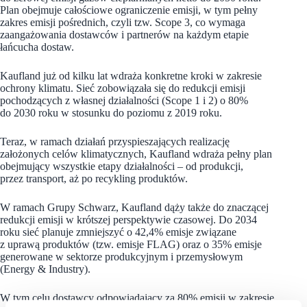
Plan obejmuje całościowe ograniczenie emisji, w tym pełny
zakres emisji pośrednich, czyli tzw. Scope 3, co wymaga
zaangażowania dostawców i partnerów na każdym etapie
łańcucha dostaw.
Kaufland już od kilku lat wdraża konkretne kroki w zakresie
ochrony klimatu. Sieć zobowiązała się do redukcji emisji
pochodzących z własnej działalności (Scope 1 i 2) o 80%
do 2030 roku w stosunku do poziomu z 2019 roku.
Teraz, w ramach działań przyspieszających realizację
założonych celów klimatycznych, Kaufland wdraża pełny plan
obejmujący wszystkie etapy działalności – od produkcji,
przez transport, aż po recykling produktów.
W ramach Grupy Schwarz, Kaufland dąży także do znaczącej
redukcji emisji w krótszej perspektywie czasowej. Do 2034
roku sieć planuje zmniejszyć o 42,4% emisje związane
z uprawą produktów (tzw. emisje FLAG) oraz o 35% emisje
generowane w sektorze produkcyjnym i przemysłowym
(Energy & Industry).
W tym celu dostawcy odpowiadający za 80% emisji w zakresie