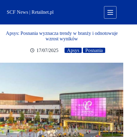
Przejdź
do
SCF News | Retailnet.pl
treści
Apsys: Posnania wyznacza trendy w branży i odnotowuje
wzrost wyników
17/07/2025
Apsys
Posnania