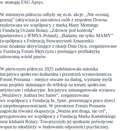
w strategię ESG Apsys.
W minionym półroczu odbyły się m.in. akcje: „Nie oceniaj,
poznaj” (aktywizacja zawodowa osób z zespołem Downa,
realizowana we współpracy z marką Many Mornings
i Fundacją Oczami Brata), „Zdrowie pod kontrolą”
(partnerstwo z IFMSA-Poland), „Badamy nie tylko MAMY”
(współpraca z Federacją Stowarzyszeń Amazonki)
oraz działania aktywizujące z okazji Dnia Ojca, zorganizowane
z Fundacją Forum Mężczyzn i promujące profilaktykę
zdrowotną wśród panów.
W pierwszym półroczu 2025 zadebiutowała autorska
inicjatywa społeczno-kulturalna i przestrzeń wystawiennicza
Forum Posnania – miejsce otwarte na dialog, wymianę myśli
oraz projekty skłaniające do refleksji na tematy społeczne,
artystyczne i edukacyjne. Inicjatywę zainaugurowała wystawa
„Wrażliwcy_kultura bez barier”, zorganizowana
we współpracy z Fundacją In_Spire, prezentująca prace dzieci
z niepełnosprawnościami. W przestrzeni Forum Posnania
zagościła również ekspozycja „Ważna jest droga, nie cel”,
przygotowana we współpracy z Fundacją Marka Kamińskiego
oraz klubami Rotary. Towarzyszyło jej spotkanie poświęcone
wsparciu młodzieży w budowaniu odporności psychicznej.