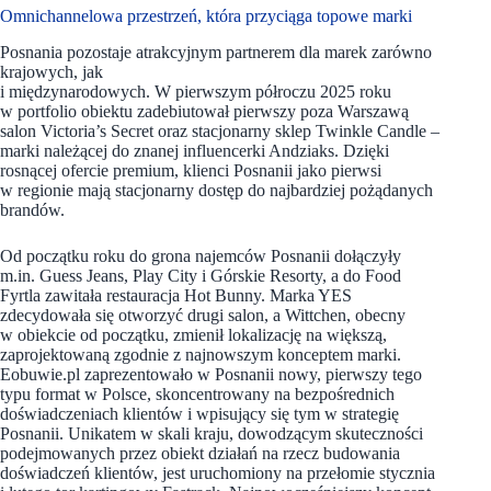
Omnichannelowa przestrzeń, która przyciąga topowe marki
Posnania pozostaje atrakcyjnym partnerem dla marek zarówno
krajowych, jak
i międzynarodowych. W pierwszym półroczu 2025 roku
w portfolio obiektu zadebiutował pierwszy poza Warszawą
salon Victoria’s Secret oraz stacjonarny sklep Twinkle Candle –
marki należącej do znanej influencerki Andziaks. Dzięki
rosnącej ofercie premium, klienci Posnanii jako pierwsi
w regionie mają stacjonarny dostęp do najbardziej pożądanych
brandów.
Od początku roku do grona najemców Posnanii dołączyły
m.in. Guess Jeans, Play City i Górskie Resorty, a do Food
Fyrtla zawitała restauracja Hot Bunny. Marka YES
zdecydowała się otworzyć drugi salon, a Wittchen, obecny
w obiekcie od początku, zmienił lokalizację na większą,
zaprojektowaną zgodnie z najnowszym konceptem marki.
Eobuwie.pl zaprezentowało w Posnanii nowy, pierwszy tego
typu format w Polsce, skoncentrowany na bezpośrednich
doświadczeniach klientów i wpisujący się tym w strategię
Posnanii. Unikatem w skali kraju, dowodzącym skuteczności
podejmowanych przez obiekt działań na rzecz budowania
doświadczeń klientów, jest uruchomiony na przełomie stycznia