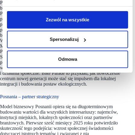
Potwierdzeniem owocnej współpracy Posnanii z miastem,
biznesem i lokalną społecznością była tegoroczna edycja
Posnania Bike Parade, która okazała się rekordowa
pod względem liczby uczestników (ponad 1000) oraz liczby
Zezwól na wszystkie
partnerów (34). Już po raz ósmy mieszkańcy Poznania i okolic,
partnerzy biznesowi i przedstawiciele miasta spotkali się,
by wspierać zrównoważoną mobilność i aktywność społeczną.
Spersonalizuj
Wydarzenie odbyło się pod honorowym patronatem Prezydenta
Miasta Poznania oraz zostało włączone przez Urząd Miasta
Poznania w ogólnopolską rywalizację o puchar Rowerowej
Stolicy Polski. Inicjatywa ta wpisuje się w realizowany
Odmowa
przez Apsys program Think Green – wieloletnią strategię
wspierającą ekologiczne nawyki, zrównoważoną mobilność
i działania społeczne. Bike Parade to przykład, jak nowoczesne
centrum nowej generacji może stać się impulsem dla lokalnej
integracji i budowania postaw ekologicznych.
Posnania – partner strategiczny
Model biznesowy Posnanii opiera się na długoterminowym
budowaniu wartości dla wszystkich interesariuszy: najemców,
instytucji miejskich, lokalnych społeczności oraz partnerów
branżowych. Pierwsze sześć miesięcy 2025 roku potwierdziło
skuteczność tego podejścia: wzrost społecznej świadomości
dotyczącej istotnych tematów i związanej z nią