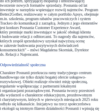
do ich potrzeb, sprzyjającej ekspansji i umożliwiającej
tworzenie nowych formatów sprzedaży. Posnania od lat
inwestuje w narzędzia wspierające rozwój najemców. Program
Better2Gether, realizowany w całym portfolio Apsys, obejmuje
m.in. szkolenia, program rabatów pracowniczych i system
Trackeo do komunikacji z zarządcą. Jednym z jego elementów
jest konkurs Posnania Customer Experience Award,
który premiuje marki inwestujące w jakość obsługi klienta
i budowanie relacji z odbiorcami. To nagrody dla najemców,
których zespół sprzedażowy uzyskał najwyższą ocenę
w zakresie budowania pozytywnych doświadczeń
konsumenckich” – mówi Magdalena Skorniak, Dyrektor
ds. Relacji z Najemcami.
Odpowiedzialność społeczna
Charakter Posnanii przekracza ramy tradycyjnego centrum
handlowego nie tylko dzięki bogatej ofercie usługowo-
rozrywkowej. Obiekt realizuje również misję społeczną,
regularnie współpracując z partnerami lokalnymi
i organizacjami pozarządowymi. Posnania tworzy przestrzeń
dla wydarzeń o charakterze edukacyjnym, prozdrowotnym
i charytatywnym, których w pierwszych miesiącach 2025 roku
odbyło się kilkanaście. Inicjatywy na rzecz społeczeństwa
i ekologii są istotnym filarem działalności Posnanii i wpisują się