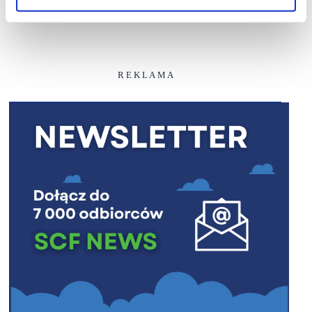
R E K L A M A