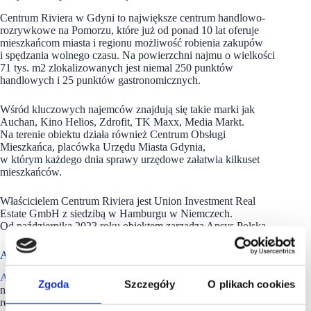
Centrum Riviera w Gdyni to największe centrum handlowo-
rozrywkowe na Pomorzu, które już od ponad 10 lat oferuje
mieszkańcom miasta i regionu możliwość robienia zakupów
i spędzania wolnego czasu. Na powierzchni najmu o wielkości
71 tys. m2 zlokalizowanych jest niemal 250 punktów
handlowych i 25 punktów gastronomicznych.
Wśród kluczowych najemców znajdują się takie marki jak
Auchan, Kino Helios, Zdrofit, TK Maxx, Media Markt.
Na terenie obiektu działa również Centrum Obsługi
Mieszkańca, placówka Urzędu Miasta Gdynia,
w którym każdego dnia sprawy urzędowe załatwia kilkuset
mieszkańców.
Właścicielem Centrum Riviera jest Union Investment Real
Estate GmbH z siedzibą w Hamburgu w Niemczech.
Od października 2023 roku obiektem zarządza Apsys Polska.
Apsys zarządza 16. obiektami handlowymi
APSYS
jest jednym z wiodących operatorów branży
Zgoda
Szczegóły
O plikach cookies
nieruchomości komercyjnych w Polsce i we Francji. Spółka
realizuje działania w segmencie nieruchomości handlowych,