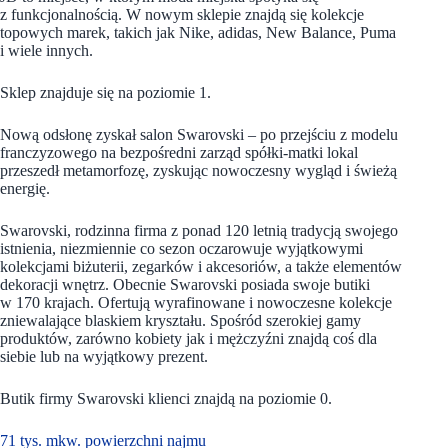
z funkcjonalnością. W nowym sklepie znajdą się kolekcje
topowych marek, takich jak Nike, adidas, New Balance, Puma
i wiele innych.
Sklep znajduje się na poziomie 1.
Nową odsłonę zyskał salon Swarovski – po przejściu z modelu
franczyzowego na bezpośredni zarząd spółki-matki lokal
przeszedł metamorfozę, zyskując nowoczesny wygląd i świeżą
energię.
Swarovski, rodzinna firma z ponad 120 letnią tradycją swojego
istnienia, niezmiennie co sezon oczarowuje wyjątkowymi
kolekcjami biżuterii, zegarków i akcesoriów, a także elementów
dekoracji wnętrz. Obecnie Swarovski posiada swoje butiki
w 170 krajach. Ofertują wyrafinowane i nowoczesne kolekcje
zniewalające blaskiem kryształu. Spośród szerokiej gamy
produktów, zarówno kobiety jak i mężczyźni znajdą coś dla
siebie lub na wyjątkowy prezent.
Butik firmy Swarovski klienci znajdą na poziomie 0.
71 tys. mkw. powierzchni najmu