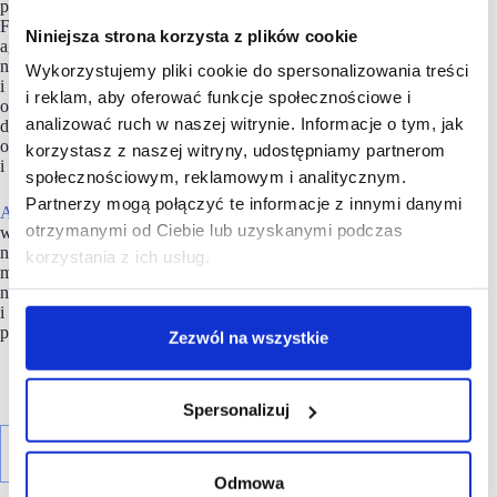
projektach mixed-use oraz inwestycjach mieszkaniowych.
Firma powstała w 1996 roku i działa jako inwestor, deweloper,
Niniejsza strona korzysta z plików cookie
agent ds. najmu, menadżer projektu oraz zarządca
nieruchomości. Dzięki wieloletniemu doświadczeniu
Wykorzystujemy pliki cookie do spersonalizowania treści
i specjalistycznej wiedzy wszystkie działania, niezależnie
i reklam, aby oferować funkcje społecznościowe i
od wielkości i lokalizacji poszczególnych nieruchomości, są̨
analizować ruch w naszej witrynie. Informacje o tym, jak
dopasowane do ich specyfiki. Do największych inwestycji
organizacji w Polsce należą Posnania w Poznaniu
korzystasz z naszej witryny, udostępniamy partnerom
i Manufaktura w Łodzi.
społecznościowym, reklamowym i analitycznym.
Partnerzy mogą połączyć te informacje z innymi danymi
APSYS Polska
zarządza obecnie ponad 700 000 mkw. GLA
otrzymanymi od Ciebie lub uzyskanymi podczas
w 16 obiektach handlowych zlokalizowanych w 12
największych miastach. Apsys prowadzi także inwestycje
korzystania z ich usług.
mieszkaniowe – Solea Mieszkania przy Wyścigach
na warszawskim Mokotowie oraz Ogrody Staromiejskie
i Wrocławskie Lofty w centrum Wrocławia. Apsys Polska
prowadzi również foodhall w Poznaniu.
Zezwól na wszystkie
Spersonalizuj
Odmowa