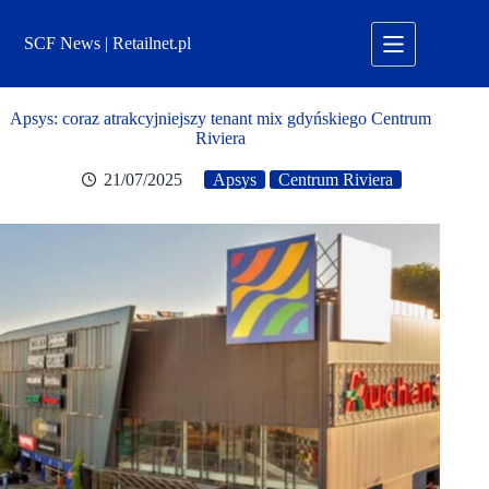
Przejdź
do
SCF News | Retailnet.pl
treści
Apsys: coraz atrakcyjniejszy tenant mix gdyńskiego Centrum
Riviera
21/07/2025
Apsys
Centrum Riviera