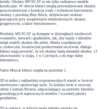
trendy. Okulary MUSCAT to nie tylko unikatowe modele
korekcyjne. W ofercie klienci znajdą personalizowane okulary
przeciwsłoneczne z korekcją wady i wybranym barwieniem;
okulary z powłoką Blue Block, dedykowane osobom
pracującym przy urządzeniach elektronicznych; okulary
progresywne, a także fotochromowe.
Produkty MUSCAT są dostępne w dziesiątkach możliwych
wariantów, barwień i gradientów, tak, aby każdy z klientów
mógł znaleźć okulary dla siebie. Marka współpracuje
z czołowymi, światowymi producentami soczewek, dlatego
klienci mają pewność, że ich okulary będą niemalże idealne. 13
showroomów w kraju, 1 w Czechach, a do tego sklep
internetowy.
Salon Muscat klienci znajdą na poziomie 1.
JD to jedna z najbardziej rozpoznawalnych marek w świecie
streetwearu i sportowego stylu. To kolejny krok w rozwoju
oferty Centrum Riviera, odpowiadający na potrzeby klientów
poszukujących najnowszych trendów i wysokiej jakości
produktów.
JD to miejsce, w którym moda miejska spotyka się