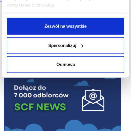
korzystania z ich usług.
Zezwól na wszystkie
R E K L A M A
Spersonalizuj
Odmowa