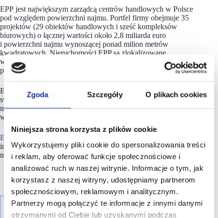
EPP jest największym zarządcą centrów handlowych w Polsce
pod względem powierzchni najmu. Portfel firmy obejmuje 35
projektów (29 obiektów handlowych i sześć kompleksów
biurowych) o łącznej wartości około 2,8 miliarda euro
i powierzchni najmu wynoszącej ponad milion metrów
kwadratowych. Nieruchomości EPP są zlokalizowane
w najbardziej atrakcyjnych polskich miastach o największym
popycie konsumenckim i potencjale wzrostu.
EPP dąży do zapewnienia jak najwyższych stóp zwrotu dla
Zgoda
Szczegóły
O plikach cookies
swoich udziałowców i partnerów JV poprzez dostarczanie
najemcom atrakcyjnej i innowacyjnie zarządzanej powierzchni
wspierając w ten sposób rozwój ich biznesu.
Niniejsza strona korzysta z plików cookie
E
PP
należy do Redefine, drugiego największego funduszu
Wykorzystujemy pliki cookie do spersonalizowania treści
inwestującego w nieruchomości (REIT) notowanego
na giełdzie w Johannesburgu (JSE).
i reklam, aby oferować funkcje społecznościowe i
analizować ruch w naszej witrynie. Informacje o tym, jak
korzystasz z naszej witryny, udostępniamy partnerom
społecznościowym, reklamowym i analitycznym.
Partnerzy mogą połączyć te informacje z innymi danymi
otrzymanymi od Ciebie lub uzyskanymi podczas