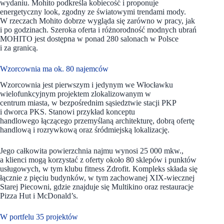
wydaniu. Mohito podkreśla kobiecość i proponuje
energetyczny look, zgodny ze światowymi trendami mody.
W rzeczach Mohito dobrze wygląda się zarówno w pracy, jak
i po godzinach. Szeroka oferta i różnorodność modnych ubrań
MOHITO jest dostępna w ponad 280 salonach w Polsce
i za granicą.
Wzorcownia ma ok. 80 najemców
Wzorcownia jest pierwszym i jedynym we Włocławku
wielofunkcyjnym projektem zlokalizowanym w
centrum miasta, w bezpośrednim sąsiedztwie stacji PKP
i dworca PKS. Stanowi przykład konceptu
handlowego łączącego przemyślaną architekturę, dobrą ofertę
handlową i rozrywkową oraz śródmiejską lokalizację.
Jego całkowita powierzchnia najmu wynosi 25 000 mkw.,
a klienci mogą korzystać z oferty około 80 sklepów i punktów
usługowych, w tym klubu fitness Zdrofit. Kompleks składa się
łącznie z pięciu budynków, w tym zachowanej XIX-wiecznej
Starej Piecowni, gdzie znajduje się Multikino oraz restauracje
Pizza Hut i McDonald’s.
W portfelu 35 projektów