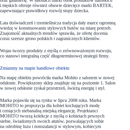
oraz galanterię. W salonach marki obok produktów damskich
i męskich oferuje również obuwie dziecięce marki BARTEK,
zapewniające prawidłowy rozwój stopy dziecka.
Lata doświadczeń i rzemieślnicza tradycja dały marce ogromną
wiedzę w konstruowaniu stylowych butów na miarę potrzeb.
Znajomość aktualnych trendów sprawiła, że ofertę docenia
coraz szersze grono polskich i zagranicznych klientów.
Wojas tworzy produkty z myślą o zrównoważonym rozwoju,
co stanowi integralną część długoterminowej strategii firmy.
Zmianmy na mapie handlowe obiektu
Na mapę obiektu powróciła marka Mohito z salonem w nowej
odsłonie. Powiększony sklep znajduje się na poziomie 1. Salon
w nowej odsłonie zyskał przestrzeń, świeżą energię i styl.
Marka pojawiła się na rynku w lipcu 2008 roku. Marka
MOHITO to propozycja dla kobiet kochających modę
i ceniących niebanalną miejską elegancję. Projektanci
MOHITO tworzą kolekcje z myślą o kobietach pewnych
siebie, świadomych swoich atutów, pozwalających sobie
na odrobinę luzu i nonszalancji w stylowym, kobiecym