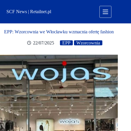
Przejdź
do
SCF News | Retailnet.pl
treści
EPP: Wzorcownia we Włocławku wzmacnia ofertę fashion
22/07/2025
EPP
Wzorcownia