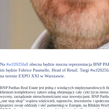
Na
#scf2025fall
obecna będzie mocna reprezentacja BNP
im będzie Fabrice Paumelle, Head of Retail. Targi #scf2025f
na terenie EXPO XXI w Warszawie.
BNP Paribas Real Estate jest jedną z wiodących międzynarodowych f
klientom kompleksowy zakres usług obejmujący cały cykl życia nieruc
wyceny, zarządzanie nieruchomościami oraz inwestycjami. BNP Pariba
„one stop shop” wspiera właścicieli, najemców, inwestorów i społecz
(poprzez swoje oddziały i sieć partnerską) w Europie, na Bliskim Wsch