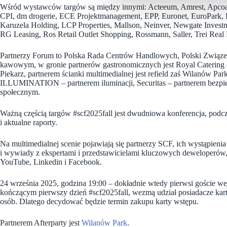
Wśród wystawców targów są między innymi: Acteeum, Amrest, Apcoa
CPI, dm drogerie, ECE Projektmanagement, EPP, Euronet, EuroPark, Fal
Karuzela Holding, LCP Properties, Mallson, Neinver, Newgate Inves
RG Leasing, Ros Retail Outlet Shopping, Rossmann, Saller, Trei Rea
Partnerzy Forum to Polska Rada Centrów Handlowych, Polski Związek
kawowym, w gronie partnerów gastronomicznych jest Royal Caterin
Piekarz, partnerem ścianki multimedialnej jest refield zaś Wilanów 
ILLUMINATION – partnerem iluminacji, Securitas – partnerem bezpi
społecznym.
Ważną częścią targów #scf2025fall jest dwudniowa konferencja, podcz
i aktualne raporty.
Na multimedialnej scenie pojawiają się partnerzy SCF, ich wystąpieni
i wywiady z ekspertami i przedstawicielami kluczowych deweloperów
YouTube, Linkedin i Facebook.
24 września 2025, godzina 19:00 – dokładnie wtedy pierwsi goście 
kończącym pierwszy dzień #scf2025fall, wezmą udział posiadacze kart
osób. Dlatego decydować będzie termin zakupu karty wstępu.
Partnerem Afterparty jest
Wilanów Park
.