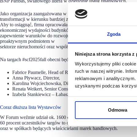
BNP Paribas, światowego lidera w dziedzinie usług finansowych.
Jako organizacja zaangażowana w rozwijanie idei zrównoważonych mia
transformacji w kierunku bardziej zrównoważonych nieruchomości: ni
Aby to osiągnąć, firma opracowała politykę CSR z czterema celami. P
ekonomicznej wydajności budynków. Po drugie: integracja zielonej tra
Zgoda
zapewnienie warunków do rozwoju, zaangażowania społecznego i dob
proaktywnym podmiotem w
sektorze nieruchomości oraz współtworzenie lokalnych inicjatyw i part
Niniejsza strona korzysta z
Na targach #scf2025fall obecni będą następujący przedstawiciele
BNP
Wykorzystujemy pliki cookie 
ruch w naszej witrynie. Inf
Fabrice Paumelle, Head of Retail,
Anna Pływacz, Director,
reklamowym i analitycznym. 
Karolina Wojciechowska, Director,
uzyskanymi podczas korzysta
Renata Weikert, Senior Consultant,
Izabela Stankiewicz – Łabaszewska, Portfolio Manager
Coraz dłuższa lista Wystawców
Odmowa
W Forum weźmie udział ok. 1600 osób, wśród których będą przedstaw
60 procent uczestników targów to osoby zajmujące kluczowe, decyzyj
oraz w spółkach będących właścicielami marek handlowych.