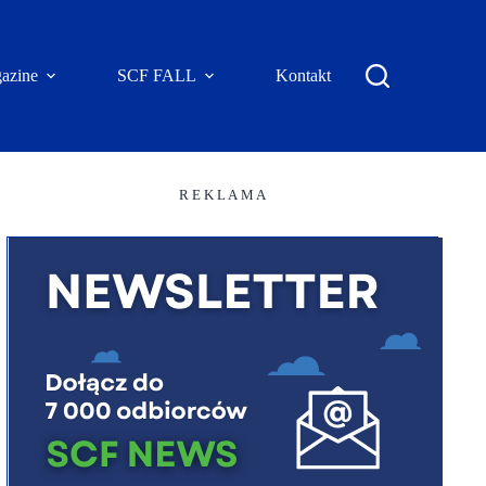
azine
SCF FALL
Kontakt
R E K L A M A