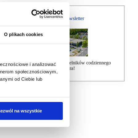
Bezpłatny Newsletter
O plikach cookies
Dołącz do ponad 7000 czytelników codziennego
ołecznościowe i analizować
newslettera!
artnerom społecznościowym,
anymi od Ciebie lub
ezwól na wszystkie