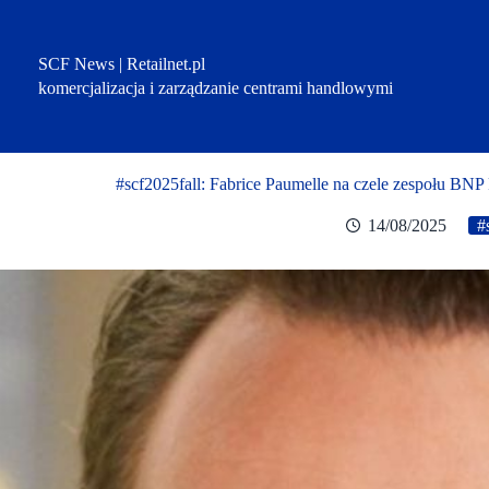
Przejdź
do
treści
SCF News | Retailnet.pl
komercjalizacja i zarządzanie centrami handlowymi
#scf2025fall: Fabrice Paumelle na czele zespo
14/08/2025
#