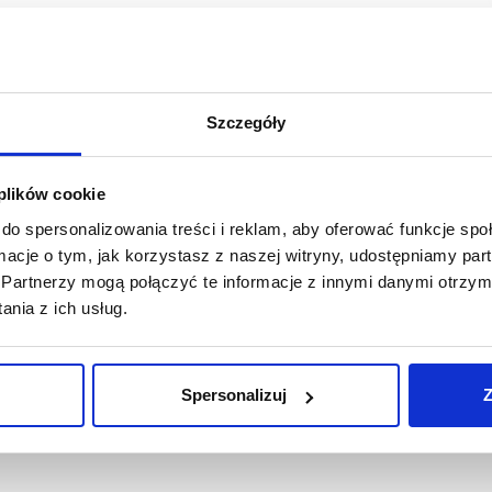
st, BNP Paribas Real Estate zamierza przewodzić zielonej
skoemisyjnych, w duchu włączenia społecznego i dobrostanu.
o pierwsze: etyczne i odpowiedzialne zwiększanie
nsformacji i zmniejszenie śladu środowiskowego. Po trzecie:
Szczegóły
rego samopoczucia swoich pracowników. Po czwarte: bycie
nerstw.
 plików cookie
 PARIBAS REAL ESTATE POLAND
:
do spersonalizowania treści i reklam, aby oferować funkcje sp
ormacje o tym, jak korzystasz z naszej witryny, udostępniamy p
Partnerzy mogą połączyć te informacje z innymi danymi otrzym
nia z ich usług.
Spersonalizuj
Z
iciele ponad 400 sieci handlowych i innych najemców. Ponad
ne stanowiska w firmach deweloperskich i inwestycyjnych