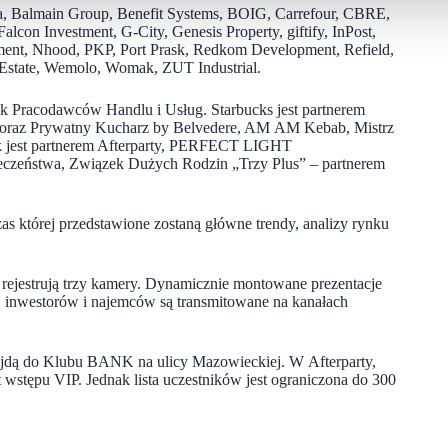
, Balmain Group, Benefit Systems, BOIG, Carrefour, CBRE,
con Investment, G-City, Genesis Property, giftify, InPost,
tment, Nhood, PKP, Port Prask, Redkom Development, Refield,
l Estate, Wemolo, Womak, ZUT Industrial.
 Pracodawców Handlu i Usług. Starbucks jest partnerem
g oraz Prywatny Kucharz by Belvedere, AM AM Kebab, Mistrz
Park jest partnerem Afterparty, PERFECT LIGHT
eczeństwa, Związek Dużych Rodzin „Trzy Plus” – partnerem
as której przedstawione zostaną główne trendy, analizy rynku
a rejestrują trzy kamery. Dynamicznie montowane prezentacje
, inwestorów i najemców są transmitowane na kanałach
wejdą do Klubu BANK na ulicy Mazowieckiej. W Afterparty,
 wstępu VIP. Jednak lista uczestników jest ograniczona do 300