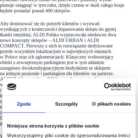
planuje osiągnąć w tym roku, dzięki czemu w skali całego kraju
będzie posiadać ponad 400 sklepów.
Aby dostosować się do potrzeb klientów i wyzwań
wynikających z konieczności dopasowania sklepu do gęstej
tkanki miejskiej, ALDI Polska wypracowała niedawno dwa
nowe koncepty sklepów – ALDI URBAN i ALDI
COMPACT. Pierwszy z nich to rozwiązanie dedykowane
przede wszystkim lokalizacjom w największych miastach
w Polsce oraz ich aglomeracjach. Klasyczny wolnostojący
obiekt z zewnętrznym parkingiem jest w tym układzie
zastąpiony dwukondygnacyjnym budynkiem ze sklepem
na jednym poziomie i parkingiem dla klientów na parterze.
ALDI Polska zostało w 2024 nagrodzona za ten koncept
w plebiscycie „Złote Innowacje”. Oszczędność przestrzeni
i możliwość dopasowania się do bardziej wymagających
lokalizacji stanowiły priorytet również dla drugiego
z wymienionych konceptu – ALDI 2.0 Compact. Podstawowe
Zgoda
Szczegóły
O plikach cookies
elementy bazowej strategii konceptu 2.0 łączą się tutaj
z wykorzystaniem specjalnie zaprojektowanego wyposażenia.
Dzięki temu nawet pomimo ograniczonej przestrzeni możliwe
jest zaprezentowanie pełnego asortymentu ALDI.
Niniejsza strona korzysta z plików cookie
Wykorzystujemy pliki cookie do spersonalizowania treści
W ślad za dynamicznym rozwojem sieci placówek
ALDI