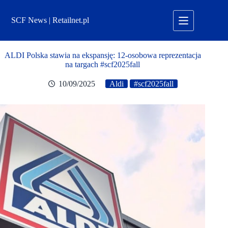
Przejdź
do
SCF News | Retailnet.pl
treści
ALDI Polska stawia na ekspansję: 12-osobowa reprezentacja
na targach #scf2025fall
10/09/2025
Aldi
#scf2025fall