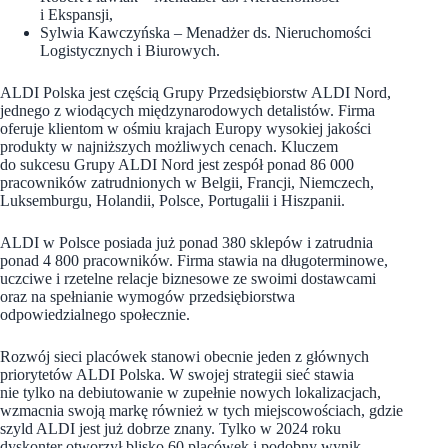
i Ekspansji,
Sylwia Kawczyńska – Menadżer ds. Nieruchomości
Logistycznych i Biurowych.
ALDI Polska jest częścią Grupy Przedsiębiorstw ALDI Nord,
jednego z wiodących międzynarodowych detalistów. Firma
oferuje klientom w ośmiu krajach Europy wysokiej jakości
produkty w najniższych możliwych cenach. Kluczem
do sukcesu Grupy ALDI Nord jest zespół ponad 86 000
pracowników zatrudnionych w Belgii, Francji, Niemczech,
Luksemburgu, Holandii, Polsce, Portugalii i Hiszpanii.
ALDI w Polsce posiada już ponad 380 sklepów i zatrudnia
ponad 4 800 pracowników. Firma stawia na długoterminowe,
uczciwe i rzetelne relacje biznesowe ze swoimi dostawcami
oraz na spełnianie wymogów przedsiębiorstwa
odpowiedzialnego społecznie.
Rozwój sieci placówek stanowi obecnie jeden z głównych
priorytetów ALDI Polska. W swojej strategii sieć stawia
nie tylko na debiutowanie w zupełnie nowych lokalizacjach,
wzmacnia swoją markę również w tych miejscowościach, gdzie
szyld ALDI jest już dobrze znany. Tylko w 2024 roku
dyskonter otworzył blisko 60 placówek i podobny wynik