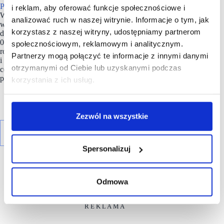
Polska
idą inwestycje w odpowiednie zaplecze logistyczne.
i reklam, aby oferować funkcje społecznościowe i
W 2025 sieć ogłosiła podjęcie kolejnego strategicznego kroku
analizować ruch w naszej witrynie. Informacje o tym, jak
w tym zakresie, jakim jest budowa trzeciego centrum
korzystasz z naszej witryny, udostępniamy partnerom
dystrybucyjnego w Emilianowie. Magazyn o powierzchni 43
000 m² zostanie oddany do użytku w pierwszym kwartale 2026
społecznościowym, reklamowym i analitycznym.
roku i znacząco usprawni dostawy do sklepów w centralnej
Partnerzy mogą połączyć te informacje z innymi danymi
i północno-wschodniej Polsce. W związku z uruchomieniem
otrzymanymi od Ciebie lub uzyskanymi podczas
centrum, ALDI planuje stworzenie prawie 150 nowych miejsc
pracy.
korzystania z ich usług.
Zezwól na wszystkie
Spersonalizuj
Odmowa
R E K L A M A