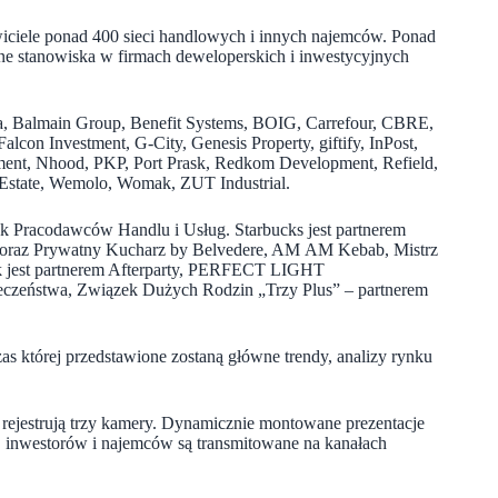
iciele ponad 400 sieci handlowych i innych najemców. Ponad
ne stanowiska w firmach deweloperskich i inwestycyjnych
, Balmain Group, Benefit Systems, BOIG, Carrefour, CBRE,
con Investment, G-City, Genesis Property, giftify, InPost,
tment, Nhood, PKP, Port Prask, Redkom Development, Refield,
l Estate, Wemolo, Womak, ZUT Industrial.
 Pracodawców Handlu i Usług. Starbucks jest partnerem
g oraz Prywatny Kucharz by Belvedere, AM AM Kebab, Mistrz
Park jest partnerem Afterparty, PERFECT LIGHT
eczeństwa, Związek Dużych Rodzin „Trzy Plus” – partnerem
as której przedstawione zostaną główne trendy, analizy rynku
a rejestrują trzy kamery. Dynamicznie montowane prezentacje
, inwestorów i najemców są transmitowane na kanałach