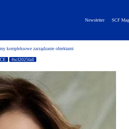
Newsletter
SCF Mag
emy kompleksowe zarządzanie obiektami
CE
#scf2025fall