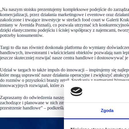
„Na naszym stoisku prezentujemy kompleksowe podejście do zarządza
komercjalizacji, przez działania marketingowe i eventowe oraz działan
zakończone i trwające inwestycje w strefach food court w Galerii Kr
zmiany w Avenida Poznań), co pozwala utrzymać ich konkurencyjność
dzięki elastycznemu podejściu i ścisłej współpracy z najemcami, twor
potrzeby konsumentów.
Targi to dla nas również doskonała platforma do wymiany doświadczeń
handlowych, inwestorami i właścicielami obiektów pozwalają nam lep
jeszcze skuteczniej rozwijać nasze centra handlowe i dostosowywać je
Udział w targach to także impuls do innowacji – inspirujemy się najl
które mogą usprawnić nasze działania operacyjne i zwiększyć atrakcyj
do rozmów o przyszłości branży retail. Spotkania z partnerami biznes
innowacyjnych rozwiązań, które zwiększają wartość naszych obiektów 
Zapraszamy do odwiedzenia naszego stoiska – chętnie porozmawiamy 
zachodzące i planowane w nich zmiany oraz pokażemy, jak wspólnie
przestrzenie handlowe” – podkreśla Magdalena Tatol.
Zgoda