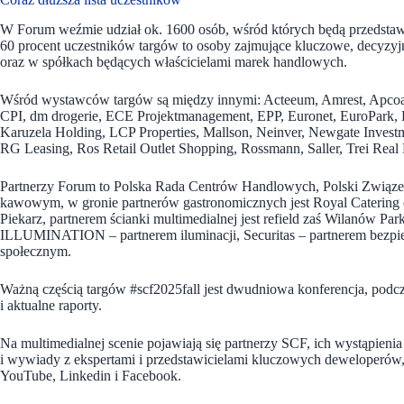
W Forum weźmie udział ok. 1600 osób, wśród których będą przedstaw
60 procent uczestników targów to osoby zajmujące kluczowe, decyzyj
oraz w spółkach będących właścicielami marek handlowych.
Wśród wystawców targów są między innymi: Acteeum, Amrest, Apcoa
CPI, dm drogerie, ECE Projektmanagement, EPP, Euronet, EuroPark, Fal
Karuzela Holding, LCP Properties, Mallson, Neinver, Newgate Inves
RG Leasing, Ros Retail Outlet Shopping, Rossmann, Saller, Trei Rea
Partnerzy Forum to Polska Rada Centrów Handlowych, Polski Związek
kawowym, w gronie partnerów gastronomicznych jest Royal Caterin
Piekarz, partnerem ścianki multimedialnej jest refield zaś Wilanów 
ILLUMINATION – partnerem iluminacji, Securitas – partnerem bezpi
społecznym.
Ważną częścią targów #scf2025fall jest dwudniowa konferencja, podcz
i aktualne raporty.
Na multimedialnej scenie pojawiają się partnerzy SCF, ich wystąpieni
i wywiady z ekspertami i przedstawicielami kluczowych deweloperów
YouTube, Linkedin i Facebook.