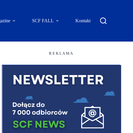
azine
SCF FALL
Kontakt
R E K L A M A