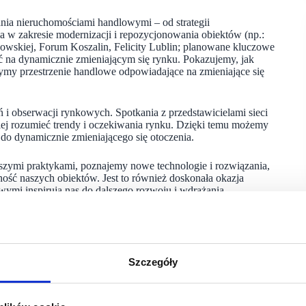
nia nieruchomościami handlowymi – od strategii
ia w zakresie modernizacji i repozycjonowania obiektów (np.:
akowskiej, Forum Koszalin, Felicity Lublin; planowane kluczowe
 na dynamicznie zmieniającym się rynku. Pokazujemy, jak
zymy przestrzenie handlowe odpowiadające na zmieniające się
 i obserwacji rynkowych. Spotkania z przedstawicielami sieci
iej rozumieć trendy i oczekiwania rynku. Dzięki temu możemy
 do dynamicznie zmieniającego się otoczenia.
epszymi praktykami, poznajemy nowe technologie i rozwiązania,
ność naszych obiektów. Jest to również doskonała okazja
owymi inspirują nas do dalszego rozwoju i wdrażania
– zarówno dla klientów, jak i inwestorów.
o możliwościach współpracy, zaprezentujemy nasze obiekty,
 możemy tworzyć nowoczesne, przyjazne i efektywne
Szczegóły