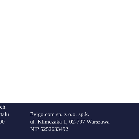
ch.
talu
Evigo.com sp. z o.o. sp.k.
00
ul. Klimczaka 1, 02-797 Warszawa
NIP 5252633492