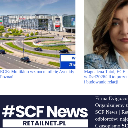
ECE: Multikino wzmocni ofertę Avenidy
Magdalena Tatol, ECE: 
Poznań
w #scf2026fall to prezen
i budowanie relacji
Firma Evigo.co
Organizujemy
SCF News | Reta
odbiorców: naj
Czasopismo
SC