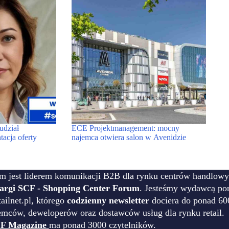
udział
ECE Projektmanagement: mocny
tacja oferty
najemca otwiera salon w Avenidzie
m jest liderem komunikacji B2B dla rynku centrów handlowy
targi SCF - Shopping Center Forum
. Jesteśmy wydawcą por
ilnet.pl, którego
codzienny newsletter
dociera do ponad 60
emców, deweloperów oraz dostawców usług dla rynku retail.
F Magazine
ma ponad 3000 czytelników.