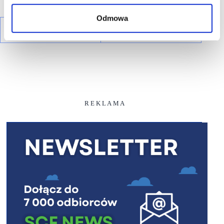
Odmowa
R E K L A M A