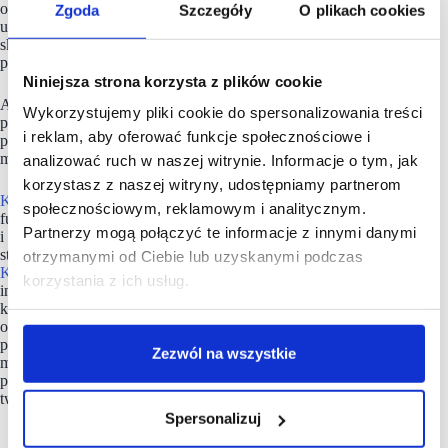
oferująca artykuły spożywcze oraz produkty codziennego
Zgoda
Szczegóły
O plikach cookies
użytku. W całej Europie Kaufland posiada ponad 1500
sklepów i zatrudnia ok. 155 000 pracowników. W Polsce sieć
posiada 253 markety i zatrudnia ok. 15 500 pracowników.
Niniejsza strona korzysta z plików cookie
Asortyment sklepów Kaufland liczy kilkanaście tysięcy
Wykorzystujemy pliki cookie do spersonalizowania treści
produktów. Sieć koncentruje się przede wszystkim na ofercie
i reklam, aby oferować funkcje społecznościowe i
produktów świeżych – owoców i warzyw, produktów
mlecznych, a także mięsa, wędlin, serów i ryb.
analizować ruch w naszej witrynie. Informacje o tym, jak
korzystasz z naszej witryny, udostępniamy partnerom
Kaufland
realizuje swoją misję w oparciu o cztery
społecznościowym, reklamowym i analitycznym.
fundamentalne wartości, którymi są: jakość, wybór, cena
Partnerzy mogą połączyć te informacje z innymi danymi
i łatwość zakupów. Jako firma odpowiedzialna, w ramach
strategii zrównoważonego rozwoju pn. „Zróbmy to razem”,
otrzymanymi od Ciebie lub uzyskanymi podczas
Kaufland
angażuje w swoje działania różne grupy
korzystania z ich usług.
interesariuszy – pracowników, partnerów biznesowych,
klientów, lokalne społeczności, organizacje pozarządowe
oraz podejmuje i wspiera inicjatywy mające na celu
promowanie zdrowego odżywiania, przeciwdziałanie
Zezwól na wszystkie
marnowaniu żywności, poprawę dobrostanu zwierząt,
przeciwdziałanie zmianom klimatycznym, redukcję zużycia
tworzyw sztucznych.
Spersonalizuj