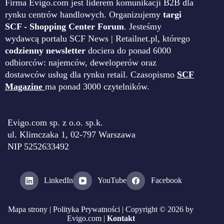
Firma Evigo.com jest liderem komunikacji B2B dla
rynku centrów handlowych. Organizujemy
targi
SCF - Shopping Center Forum
. Jesteśmy
wydawcą portalu SCF News | Retailnet.pl, którego
codzienny newsletter
dociera do ponad 6000
odbiorców: najemców, deweloperów oraz
dostawców usług dla rynku retail. Czasopismo
SCF
Magazine
ma ponad 3000 czytelników.
Evigo.com sp. z o.o. sp.k.
ul. Klimczaka 1, 02-797 Warszawa
NIP 5252633492
LinkedIn
YouTube
Facebook
Mapa strony
|
Polityka Prywatności
| Copyright © 2026 by
Evigo.com |
Kontakt