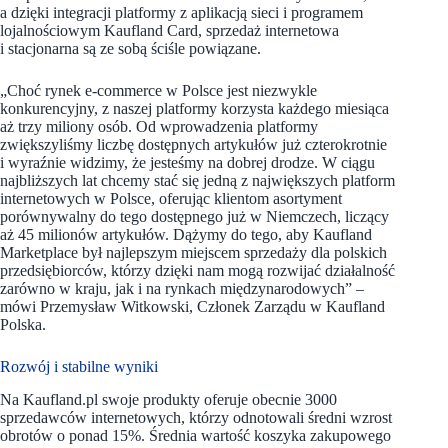
a dzięki integracji platformy z aplikacją sieci i programem
lojalnościowym Kaufland Card, sprzedaż internetowa
i stacjonarna są ze sobą ściśle powiązane.
„Choć rynek e-commerce w Polsce jest niezwykle
konkurencyjny, z naszej platformy korzysta każdego miesiąca
aż trzy miliony osób. Od wprowadzenia platformy
zwiększyliśmy liczbę dostępnych artykułów już czterokrotnie
i wyraźnie widzimy, że jesteśmy na dobrej drodze. W ciągu
najbliższych lat chcemy stać się jedną z największych platform
internetowych w Polsce, oferując klientom asortyment
porównywalny do tego dostępnego już w Niemczech, liczący
aż 45 milionów artykułów. Dążymy do tego, aby Kaufland
Marketplace był najlepszym miejscem sprzedaży dla polskich
przedsiębiorców, którzy dzięki nam mogą rozwijać działalność
zarówno w kraju, jak i na rynkach międzynarodowych” –
mówi Przemysław Witkowski, Członek Zarządu w Kaufland
Polska.
Rozwój i stabilne wyniki
Na Kaufland.pl swoje produkty oferuje obecnie 3000
sprzedawców internetowych, którzy odnotowali średni wzrost
obrotów o ponad 15%. Średnia wartość koszyka zakupowego