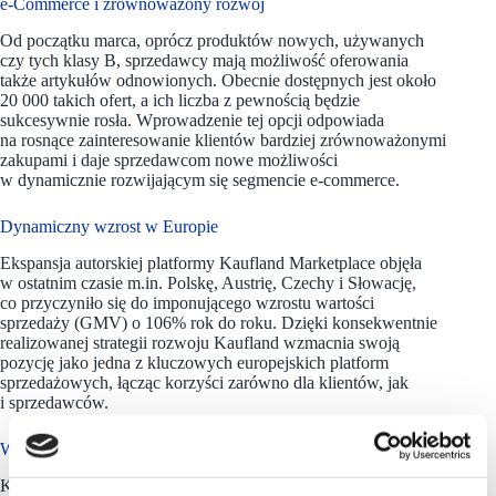
e-Commerce i zrównoważony rozwój
Od początku marca, oprócz produktów nowych, używanych
czy tych klasy B, sprzedawcy mają możliwość oferowania
także artykułów odnowionych. Obecnie dostępnych jest około
20 000 takich ofert, a ich liczba z pewnością będzie
sukcesywnie rosła. Wprowadzenie tej opcji odpowiada
na rosnące zainteresowanie klientów bardziej zrównoważonymi
zakupami i daje sprzedawcom nowe możliwości
w dynamicznie rozwijającym się segmencie e-commerce.
Dynamiczny wzrost w Europie
Ekspansja autorskiej platformy Kaufland Marketplace objęła
w ostatnim czasie m.in. Polskę, Austrię, Czechy i Słowację,
co przyczyniło się do imponującego wzrostu wartości
sprzedaży (GMV) o 106% rok do roku. Dzięki konsekwentnie
realizowanej strategii rozwoju Kaufland wzmacnia swoją
pozycję jako jedna z kluczowych europejskich platform
sprzedażowych, łącząc korzyści zarówno dla klientów, jak
i sprzedawców.
W Polsce Kaufland posiada 253 markety
Kaufland to odnosząca sukcesy międzynarodowa sieć sklepów