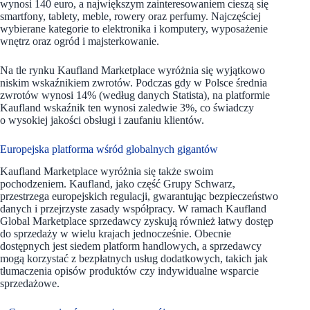
wynosi 140 euro, a największym zainteresowaniem cieszą się
smartfony, tablety, meble, rowery oraz perfumy. Najczęściej
wybierane kategorie to elektronika i komputery, wyposażenie
wnętrz oraz ogród i majsterkowanie.
Na tle rynku Kaufland Marketplace wyróżnia się wyjątkowo
niskim wskaźnikiem zwrotów. Podczas gdy w Polsce średnia
zwrotów wynosi 14% (według danych Statista), na platformie
Kaufland wskaźnik ten wynosi zaledwie 3%, co świadczy
o wysokiej jakości obsługi i zaufaniu klientów.
Europejska platforma wśród globalnych gigantów
Kaufland Marketplace wyróżnia się także swoim
pochodzeniem. Kaufland, jako część Grupy Schwarz,
przestrzega europejskich regulacji, gwarantując bezpieczeństwo
danych i przejrzyste zasady współpracy. W ramach Kaufland
Global Marketplace sprzedawcy zyskują również łatwy dostęp
do sprzedaży w wielu krajach jednocześnie. Obecnie
dostępnych jest siedem platform handlowych, a sprzedawcy
mogą korzystać z bezpłatnych usług dodatkowych, takich jak
tłumaczenia opisów produktów czy indywidualne wsparcie
sprzedażowe.