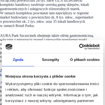
Na łącznej powierzchni 26 tys. mkw GLA szczecinecki
kompleks handlowy zaoferuje szeroką gamę sklepów, lokali
gastronomicznych i usługowych różnorodnych marek.
W ramach kompleksu powstanie tam największy w regionie
market budowlany o powierzchni ok. 8 tys. mkw., supermarket
o powierzchni ok. 2 tys. mkw. oraz 35 lokali handlowych
w ramach Retail Parku.
AURA Park Szczecinek obejmuje także ofertę gastronomiczną,
włącznie z restauracją znanej i niezwykle popularnej marki,
oferującą także funkcjonalność drive-thru. Dodatkowo, dla
wygody klientów obiekt oferuje przestronny, łatwo dostępny
parking na ponad 1000 pojazdów, stancję paliw
oraz infrastrukturę zapewniającą płynne skomunikowanie
Zgoda
Szczegóły
O plikach cookies
zarówno w ramach Szczecinka jak i regionu.
Z bogatym doświadczeniem na rynku nieruchomości
komercyjnych
Niniejsza strona korzysta z plików cookie
Acteeum Group
to międzynarodowa firma działająca na rynku
Wykorzystujemy pliki cookie do spersonalizowania treści
nieruchomości komercyjnych i mieszkaniowych. Acteeum
i reklam, aby oferować funkcje społecznościowe i
kompleksowo obsługuje cały proces deweloperski, począwszy
analizować ruch w naszej witrynie. Informacje o tym, jak
od identyfikacji odpowiednich gruntów pod zabudowę,
poprzez etapy projektowania, budowy i komercjalizacji,
korzystasz z naszej witryny, udostępniamy partnerom
aż po zarządzanie i sprzedaż obiektów. Firma od wielu lat