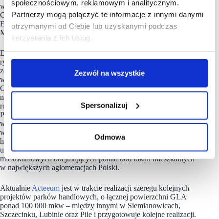
społecznościowym, reklamowym i analitycznym.
współpracuje z dużymi partnerami instytucjonalnymi, w tym
Partnerzy mogą połączyć te informacje z innymi danymi
CBRE Global Investors, Immofinanz, NepiRockcastle, BPI,
Equilis, BIG Shopping Centers, Falcon Investment
otrzymanymi od Ciebie lub uzyskanymi podczas
Management, a także inwestorami prywatnymi.
korzystania z ich usług.
Dzięki wieloletniemu doświadczeniu i doskonałej znajomości
rynku nieruchomości komercyjnych w Polsce, Acteeum
zdobyło pozycję lidera w budowie centrów handlowych,
Zezwól na wszystkie
w szczególności parków handlowych w formacie „Power
Center” charakteryzujących się zarówno świetna lokalizacją,
nowoczesną i dogodną architekturą, a także zaawansowanymi
Spersonalizuj
rozwiązaniami proekologicznymi zgodnymi z praktykami ESG.
Pozycję Acteeum na rynku potwierdzają zrealizowane
w ostatnich latach duże projekty deweloperskie,
w szczególności ponad 400 000 mkw. GLA obiektów
Odmowa
handlowych obejmujących ponad 800 sklepów i lokali
usługowych oraz ponad 40 000 mkw. PUM projektów
mieszkaniowych obejmujących ponad 800 lokali mieszkalnych
w największych aglomeracjach Polski.
Aktualnie
Acteeum
jest w trakcie realizacji szeregu kolejnych
projektów parków handlowych, o łącznej powierzchni GLA
ponad 100 000 mkw – między innymi w Siemianowicach,
Szczecinku, Lubinie oraz Pile i przygotowuje kolejne realizacji.