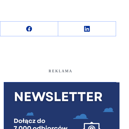
R E K L A M A