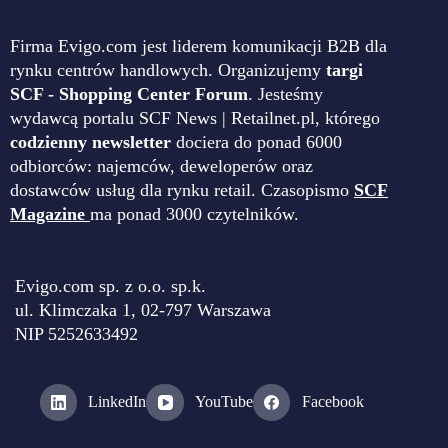
Firma Evigo.com jest liderem komunikacji B2B dla
rynku centrów handlowych. Organizujemy
targi
SCF - Shopping Center Forum
. Jesteśmy
wydawcą portalu SCF News | Retailnet.pl, którego
codzienny newsletter
dociera do ponad 6000
odbiorców: najemców, deweloperów oraz
dostawców usług dla rynku retail. Czasopismo
SCF
Magazine
ma ponad 3000 czytelników.
Evigo.com sp. z o.o. sp.k.
ul. Klimczaka 1, 02-797 Warszawa
NIP 5252633492
LinkedIn
YouTube
Facebook