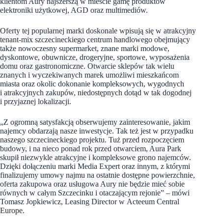
klientom Aury najszerszą w mieście gamę produktów
elektroniki użytkowej, AGD oraz multimediów.
Oferty tej popularnej marki doskonale wpisują się w atrakcyjny
tenant-mix szczecineckiego centrum handlowego obejmujący
także nowoczesny supermarket, znane marki modowe,
dyskontowe, obuwnicze, drogeryjne, sportowe, wyposażenia
domu oraz gastronomiczne. Otwarcie sklepów tak wielu
znanych i wyczekiwanych marek umożliwi mieszkańcom
miasta oraz okolic dokonanie kompleksowych, wygodnych
i atrakcyjnych zakupów, niedostępnych dotąd w tak dogodnej
i przyjaznej lokalizacji.
„Z ogromną satysfakcją obserwujemy zainteresowanie, jakim
najemcy obdarzają nasze inwestycje. Tak też jest w przypadku
naszego szczecineckiego projektu. Tuż przed rozpoczęciem
budowy, i na nieco ponad rok przed otwarciem, Aura Park
skupił niezwykle atrakcyjne i kompleksowe grono najemców.
Dzięki dołączeniu marki Media Expert oraz innym, z którymi
finalizujemy umowy najmu na ostatnie dostępne powierzchnie,
oferta zakupowa oraz usługowa Aury nie będzie mieć sobie
równych w całym Szczecinku i otaczającym rejonie” – mówi
Tomasz Jopkiewicz, Leasing Director w Acteeum Central
Europe.