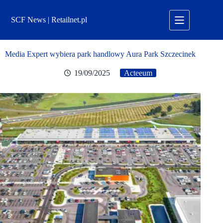
Przejdź
do
SCF News | Retailnet.pl
treści
Media Expert wybiera park handlowy Aura Park Szczecinek
19/09/2025
Acteeum