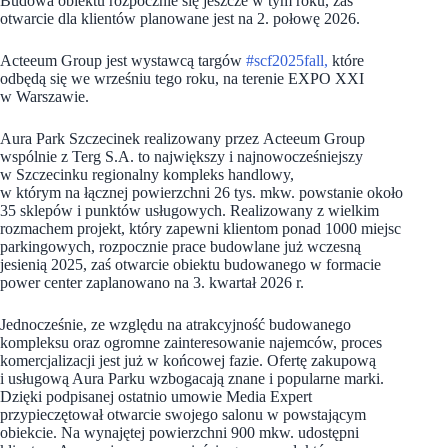
Budowa obiektu rozpocznie się jeszcze w tym roku, zaś
otwarcie dla klientów planowane jest na 2. połowę 2026.
Acteeum Group jest wystawcą targów
#scf2025fall,
które
odbędą się we wrześniu tego roku, na terenie EXPO XXI
w Warszawie.
Aura Park Szczecinek realizowany przez Acteeum Group
wspólnie z Terg S.A. to największy i najnowocześniejszy
w Szczecinku regionalny kompleks handlowy,
w którym na łącznej powierzchni 26 tys. mkw. powstanie około
35 sklepów i punktów usługowych. Realizowany z wielkim
rozmachem projekt, który zapewni klientom ponad 1000 miejsc
parkingowych, rozpocznie prace budowlane już wczesną
jesienią 2025, zaś otwarcie obiektu budowanego w formacie
power center zaplanowano na 3. kwartał 2026 r.
Jednocześnie, ze względu na atrakcyjność budowanego
kompleksu oraz ogromne zainteresowanie najemców, proces
komercjalizacji jest już w końcowej fazie. Ofertę zakupową
i usługową Aura Parku wzbogacają znane i popularne marki.
Dzięki podpisanej ostatnio umowie Media Expert
przypieczętował otwarcie swojego salonu w powstającym
obiekcie. Na wynajętej powierzchni 900 mkw. udostępni