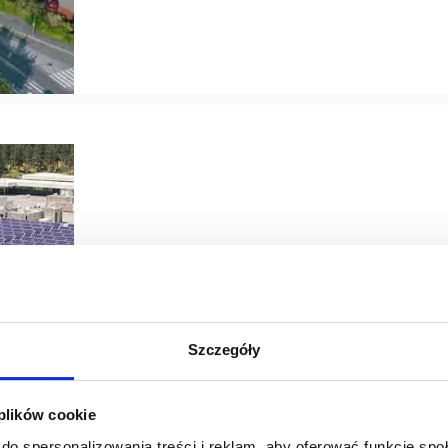
11/06/2026
Acteeum
BIG PIła
Szczegóły
Acteeum|BIG Poland: do BIG Piła dołączają ostatni klucz
 plików cookie
BIG Piła domyka mix najemców. Do projektu dołączają Och
Kompleks zaoferuje 38 tys. m² GLA. Termin otwarcia to 4.
do spersonalizowania treści i reklam, aby oferować funkcje sp