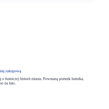
enią zakupową
o hutniczej historii miasta. Powstaną pomnik hutnika,
o na lato.