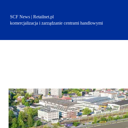
Przejdź
do
treści
SCF News | Retailnet.pl
komercjalizacja i zarządzanie centrami handlowymi