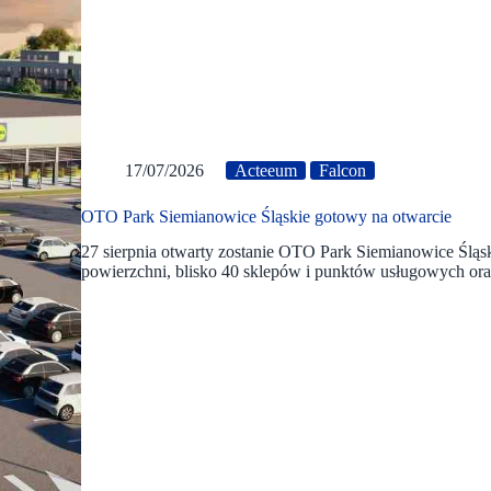
17/07/2026
Acteeum
Falcon
OTO Park Siemianowice Śląskie gotowy na otwarcie
27 sierpnia otwarty zostanie OTO Park Siemianowice Śląs
powierzchni, blisko 40 sklepów i punktów usługowych oraz