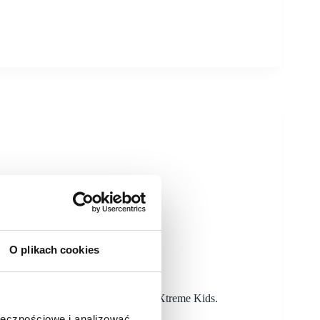
O plikach cookies
owi najemcy
nik, Pepco oraz Xtreme Fitness i Xtreme Kids.
 kwartał.
ołecznościowe i analizować