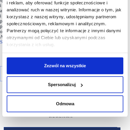
sprzedaży, ale też narzędziem budowania widoczności
i reklam, aby oferować funkcje społecznościowe i
i kontaktu z klientem. Dla inwestorów z kolei stanowią
analizować ruch w naszej witrynie. Informacje o tym, jak
atrakcyjną część portfela, oferując stabilne stopy zwrotu
i odporność na zmiany rynkowe. Polska ma wszelkie
korzystasz z naszej witryny, udostępniamy partnerom
predyspozycje, by w najbliższych latach umocnić swoją
społecznościowym, reklamowym i analitycznym.
pozycję jako jeden z najbardziej perspektywicznych rynków
Partnerzy mogą połączyć te informacje z innymi danymi
outletowych w Europie” – komentuje Elżbieta Majdan,
Associate Director, Property & Asset Management, Retail,
otrzymanymi od Ciebie lub uzyskanymi podczas
Savills
Polska
.
korzystania z ich usług.
Zezwól na wszystkie
Spersonalizuj
Odmowa
R E K L A M A