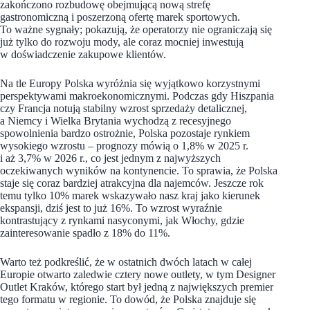
zakończono rozbudowę obejmującą nową strefę
gastronomiczną i poszerzoną ofertę marek sportowych.
To ważne sygnały; pokazują, że operatorzy nie ograniczają się
już tylko do rozwoju mody, ale coraz mocniej inwestują
w doświadczenie zakupowe klientów.
Na tle Europy Polska wyróżnia się wyjątkowo korzystnymi
perspektywami makroekonomicznymi. Podczas gdy Hiszpania
czy Francja notują stabilny wzrost sprzedaży detalicznej,
a Niemcy i Wielka Brytania wychodzą z recesyjnego
spowolnienia bardzo ostrożnie, Polska pozostaje rynkiem
wysokiego wzrostu – prognozy mówią o 1,8% w 2025 r.
i aż 3,7% w 2026 r., co jest jednym z najwyższych
oczekiwanych wyników na kontynencie. To sprawia, że Polska
staje się coraz bardziej atrakcyjna dla najemców. Jeszcze rok
temu tylko 10% marek wskazywało nasz kraj jako kierunek
ekspansji, dziś jest to już 16%. To wzrost wyraźnie
kontrastujący z rynkami nasyconymi, jak Włochy, gdzie
zainteresowanie spadło z 18% do 11%.
Warto też podkreślić, że w ostatnich dwóch latach w całej
Europie otwarto zaledwie cztery nowe outlety, w tym Designer
Outlet Kraków, którego start był jedną z największych premier
tego formatu w regionie. To dowód, że Polska znajduje się