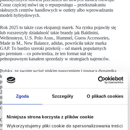
Coraz częściej mówi się o repurposingu – przekształcaniu
słabszych centrów handlowych w outlety albo wprowadzaniu
modeli hybrydowych.
Rok 2025 to także czas ekspansji marek. Na rynku pojawiły się
lub rozszerzyły działalność takie brandy jak Baldinini,
Wellensteyn, U.S. Polo Assn., Hummel, Guess Accessories,
Made in M., New Balance, adidas, powróciła także marka
GAP. To bardzo szeroki przekrój – od marek popularnych
po premium – co potwierdza, że ten format stał się
pełnoprawnym kanałem sprzedaży w strategiach najemców.
Polska, ze swoim wciąż niskim nasyceniem i rosnącą dynamiką
konsumpcji, wpisuje się w grupę rynków o największym
potencjale do dalszego rozwoju. W Europie ten format
przyciąga również uwagę inwestorów; w pierwszej połowie
2025 r. wartość transakcji w sektorze outletów osiągnęła 653
Zgoda
Szczegóły
O plikach cookies
mln Euro, a stopy kapitalizacji utrzymują się na atrakcyjnym
poziomie 6–7%, wyższym niż w przypadku tradycyjnych
centrów handlowych.
Niniejsza strona korzysta z plików cookie
Choć outlety w Polsce nadal pozostają niszą, ich znaczenie
strategiczne wyraźnie rośnie. Dla marek są nie tylko kanałem
Wykorzystujemy pliki cookie do spersonalizowania treści