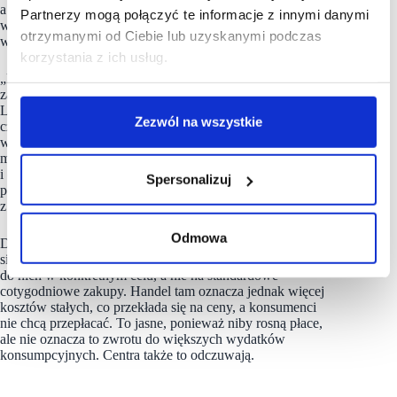
a wzrosła w sześciu. Najmocniejszy spadek odnotowano
Partnerzy mogą połączyć te informacje z innymi danymi
w świętokrzyskim – o 7,6%, a największy wzrost –
otrzymanymi od Ciebie lub uzyskanymi podczas
w pomorskim – o 2,7%.
korzystania z ich usług.
„Różnice między województwami pokazują, że na zachowania
zakupowe wpływa nie tylko sama atrakcyjność wyprzedaży.
Liczą się też czynniki lokalne, tj. siła nabywcza mieszkańców
Zezwól na wszystkie
czy dostępność alternatywnych form zakupów. Większe spadki
w województwach kujawsko-pomorskim i świętokrzyskim
mogą wynikać z mniejszej zasobności konsumentów
i ograniczonej oferty. Z kolei wzrosty w województwie
Spersonalizuj
pomorskim czy warmińsko-mazurskim mogą mieć związek
z sezonem i napływem turystów” – ocenia Mateusz Chołuj.
Odmowa
Dr Maria Andrzej Faliński uzupełnia, że galerie i centra kojarzą
się z lepszym doświadczeniem zakupowym i butikami. Idzie się
do nich w konkretnym celu, a nie na standardowe
cotygodniowe zakupy. Handel tam oznacza jednak więcej
kosztów stałych, co przekłada się na ceny, a konsumenci
nie chcą przepłacać. To jasne, ponieważ niby rosną płace,
ale nie oznacza to zwrotu do większych wydatków
konsumpcyjnych. Centra także to odczuwają.