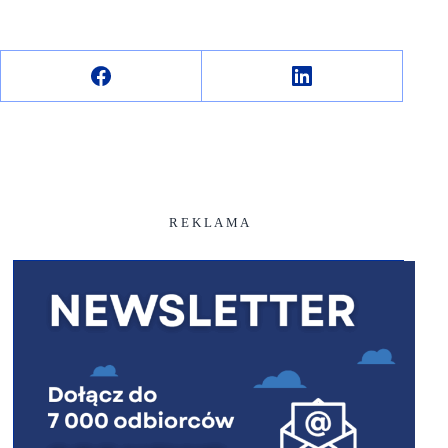
R E K L A M A