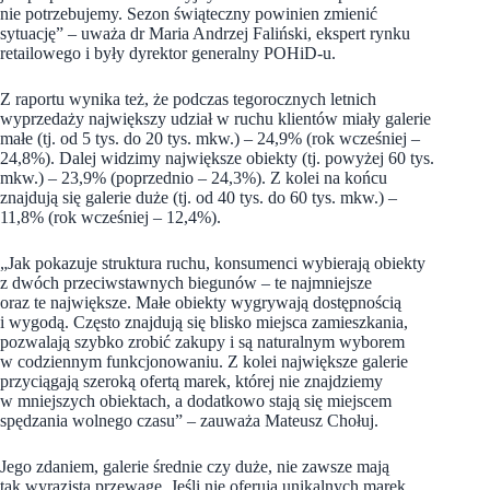
nie potrzebujemy. Sezon świąteczny powinien zmienić
sytuację” – uważa dr Maria Andrzej Faliński, ekspert rynku
retailowego i były dyrektor generalny POHiD-u.
Z raportu wynika też, że podczas tegorocznych letnich
wyprzedaży największy udział w ruchu klientów miały galerie
małe (tj. od 5 tys. do 20 tys. mkw.) – 24,9% (rok wcześniej –
24,8%). Dalej widzimy największe obiekty (tj. powyżej 60 tys.
mkw.) – 23,9% (poprzednio – 24,3%). Z kolei na końcu
znajdują się galerie duże (tj. od 40 tys. do 60 tys. mkw.) –
11,8% (rok wcześniej – 12,4%).
„Jak pokazuje struktura ruchu, konsumenci wybierają obiekty
z dwóch przeciwstawnych biegunów – te najmniejsze
oraz te największe. Małe obiekty wygrywają dostępnością
i wygodą. Często znajdują się blisko miejsca zamieszkania,
pozwalają szybko zrobić zakupy i są naturalnym wyborem
w codziennym funkcjonowaniu. Z kolei największe galerie
przyciągają szeroką ofertą marek, której nie znajdziemy
w mniejszych obiektach, a dodatkowo stają się miejscem
spędzania wolnego czasu” – zauważa Mateusz Chołuj.
Jego zdaniem, galerie średnie czy duże, nie zawsze mają
tak wyrazistą przewagę. Jeśli nie oferują unikalnych marek