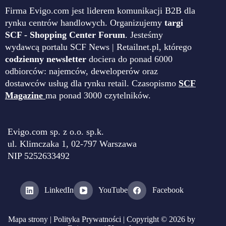
Firma Evigo.com jest liderem komunikacji B2B dla
rynku centrów handlowych. Organizujemy
targi
SCF - Shopping Center Forum
. Jesteśmy
wydawcą portalu SCF News | Retailnet.pl, którego
codzienny newsletter
dociera do ponad 6000
odbiorców: najemców, deweloperów oraz
dostawców usług dla rynku retail. Czasopismo
SCF
Magazine
ma ponad 3000 czytelników.
Evigo.com sp. z o.o. sp.k.
ul. Klimczaka 1, 02-797 Warszawa
NIP 5252633492
LinkedIn
YouTube
Facebook
Mapa strony
|
Polityka Prywatności
| Copyright © 2026 by