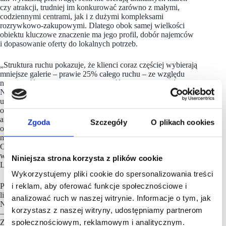
czy atrakcji, trudniej im konkurować zarówno z małymi,
codziennymi centrami, jak i z dużymi kompleksami
rozrywkowo-zakupowymi. Dlatego obok samej wielkości
obiektu kluczowe znaczenie ma jego profil, dobór najemców
i dopasowanie oferty do lokalnych potrzeb.
„Struktura ruchu pokazuje, że klienci coraz częściej wybierają
mniejsze galerie – prawie 25% całego ruchu – ze względu
na bliskość, łatwy dojazd i możliwość szybkich zakupów.
Największe centra wciąż przyciągają dużą część ruchu, ale ich
udział minimalnie spada, co sugeruje, że wizyty są bardziej
okazjonalne i zaplanowane. Galerie średnie tracą, bo nie oferują
ani pełnego doświadczenia zakupowego jak największe
Zgoda
Szczegóły
O plikach cookies
obiekty, ani wygody małych centrów. Kluczowe znaczenie
ma więc połączenie lokalizacji i odpowiedniego miksu marek.
Oferta wyprzedaży jest ważna, ale to wygoda i szybkość
wizyty decydują, dokąd pojedzie klient” – dodaje Marcin
Niniejsza strona korzysta z plików cookie
Lenkiewicz.
Wykorzystujemy pliki cookie do spersonalizowania treści
i reklam, aby oferować funkcje społecznościowe i
Ponadto z
raportu
wynika, że podczas letnich wyprzedaży
liczba klientów spadła rdr. we wszystkich województwach.
analizować ruch w naszej witrynie. Informacje o tym, jak
Najbardziej to widać w kujawsko-pomorskim i świętokrzyskim
korzystasz z naszej witryny, udostępniamy partnerom
– odpowiednio 6,4% i 6,3%, a najmniej – w łódzkim – 2,4%.
społecznościowym, reklamowym i analitycznym.
Z kolei liczba wizyt rdr. zmalała w dziesięciu województwach,