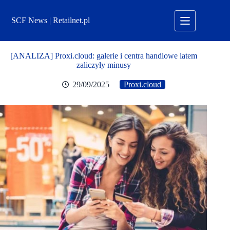
Przejdź
do
SCF News | Retailnet.pl
treści
[ANALIZA] Proxi.cloud: galerie i centra handlowe latem
zaliczyły minusy
29/09/2025
Proxi.cloud