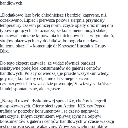
handlowych.
„Dodatkowo lato było chłodniejsze i bardziej kapryśne, niż
oczekiwano. Lipiec i pierwsza połowa sierpnia przyniosły
temperatury czasem poniżej norm, częste opady oraz mniej dni
typowo gorących. To oznacza, że konsumenci mogli słabiej
odczuwać potrzebę kupowania letnich nowości – w tym ubrań,
strojów plażowych czy dodatków, bo pogoda nie dawała
ku temu okazji” – komentuje dr Krzysztof Łuczak z Grupy
Blix.
Do tego ekspert zauważa, że widać również bardziej
selektywne podejście konsumentów do galerii i centrów
handlowych. Polacy odwiedzają je przede wszystkim wtedy,
gdy mają konkretny cel, a nie dla samego spaceru
czy rozrywki. I to w zasadzie powoduje, że wizyty są krótsze
i mniej spontaniczne, ale częstsze.
„Nastąpił rozwój dyskontowej sprzedaży, choćby kategorii
niespożywczych. Oferty sieci typu Action, KiK czy Pepco
trafiają w potrzeby konsumentów i są często naprawdę
atrakcyjne. Innym czynnikiem wpływającym na odpływ
konsumentów z galerii i centrów handlowych w czasie wakacji
jest po prostu sezon wakacyjny. Wówczas wielu produktów