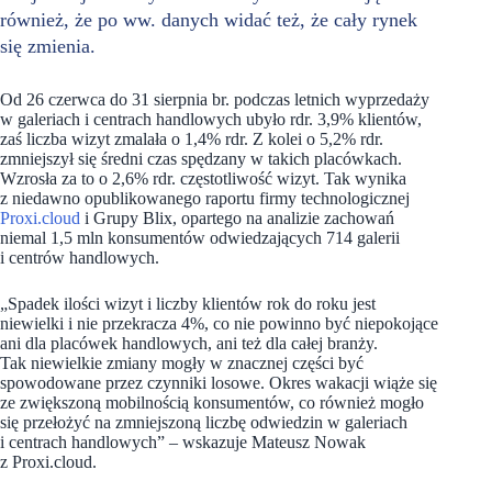
również, że po ww. danych widać też, że cały rynek
się zmienia.
Od 26 czerwca do 31 sierpnia br. podczas letnich wyprzedaży
w galeriach i centrach handlowych ubyło rdr. 3,9% klientów,
zaś liczba wizyt zmalała o 1,4% rdr. Z kolei o 5,2% rdr.
zmniejszył się średni czas spędzany w takich placówkach.
Wzrosła za to o 2,6% rdr. częstotliwość wizyt. Tak wynika
z niedawno opublikowanego raportu firmy technologicznej
Proxi.cloud
i Grupy Blix, opartego na analizie zachowań
niemal 1,5 mln konsumentów odwiedzających 714 galerii
i centrów handlowych.
„Spadek ilości wizyt i liczby klientów rok do roku jest
niewielki i nie przekracza 4%, co nie powinno być niepokojące
ani dla placówek handlowych, ani też dla całej branży.
Tak niewielkie zmiany mogły w znacznej części być
spowodowane przez czynniki losowe. Okres wakacji wiąże się
ze zwiększoną mobilnością konsumentów, co również mogło
się przełożyć na zmniejszoną liczbę odwiedzin w galeriach
i centrach handlowych” – wskazuje Mateusz Nowak
z Proxi.cloud.