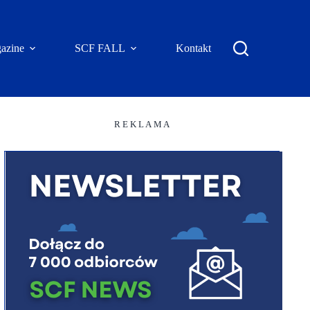
azine
SCF FALL
Kontakt
R E K L A M A