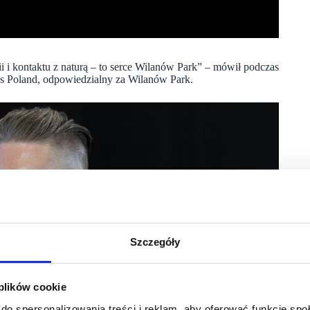
i i kontaktu z naturą – to serce Wilanów Park” – mówił podczas
es Poland, odpowiedzialny za Wilanów Park.
Szczegóły
 plików cookie
do spersonalizowania treści i reklam, aby oferować funkcje sp