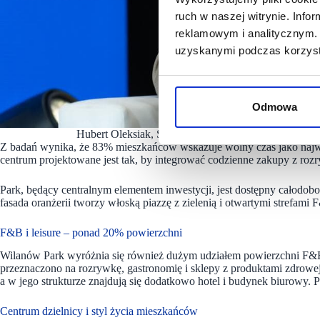
ruch w naszej witrynie. Inf
reklamowym i analitycznym. 
uzyskanymi podczas korzysta
Odmowa
Hubert Oleksiak, Senior Leasing Manager Nhood Ser
Z badań wynika, że 83% mieszkańców wskazuje wolny czas jako najw
centrum projektowane jest tak, by integrować codzienne zakupy z rozr
Park, będący centralnym elementem inwestycji, jest dostępny całodo
fasada oranżerii tworzy włoską piazzę z zielenią i otwartymi strefami 
F&B i leisure – ponad 20% powierzchni
Wilanów Park wyróżnia się również dużym udziałem powierzchni F&B
przeznaczono na rozrywkę, gastronomię i sklepy z produktami zdrowe
a w jego strukturze znajdują się dodatkowo hotel i budynek biurowy. 
Centrum dzielnicy i styl życia mieszkańców