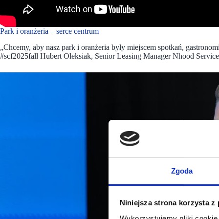
Park i oranżeria – serce centrum
„Chcemy, aby nasz park i oranżeria były miejscem spotkań, gastronomi
#scf2025fall Hubert Oleksiak, Senior Leasing Manager Nhood Servic
Zgoda
Niniejsza strona korzysta z
Wykorzystujemy pliki cookie 