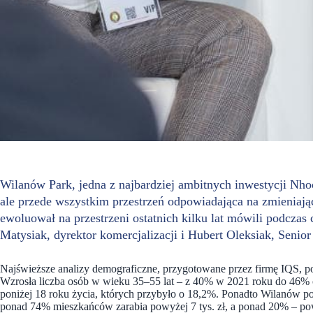
Wilanów Park, jedna z najbardziej ambitnych inwestycji Nho
ale przede wszystkim przestrzeń odpowiadająca na zmieniają
ewoluował na przestrzeni ostatnich kilku lat mówili podczas
Matysiak, dyrektor komercjalizacji i Hubert Oleksiak, Seni
Najświeższe analizy demograficzne, przygotowane przez firmę IQS, 
Wzrosła liczba osób w wieku 35–55 lat – z 40% w 2021 roku do 46% o
poniżej 18 roku życia, których przybyło o 18,2%. Ponadto Wilanów poz
ponad 74% mieszkańców zarabia powyżej 7 tys. zł, a ponad 20% – powyż