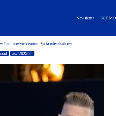
Newsletter
SCF Mag
nów Park nowym centrum życia mieszkańców
hood
#scf2025fall