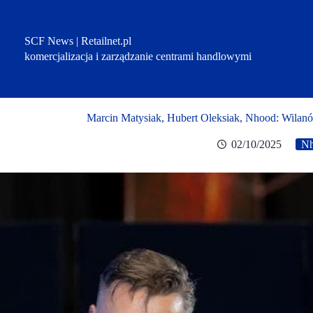
Przejdź
do
treści
SCF News | Retailnet.pl
komercjalizacja i zarządzanie centrami handlowymi
Marcin Matysiak, Hubert Oleksiak, Nhood: Wila
02/10/2025
N