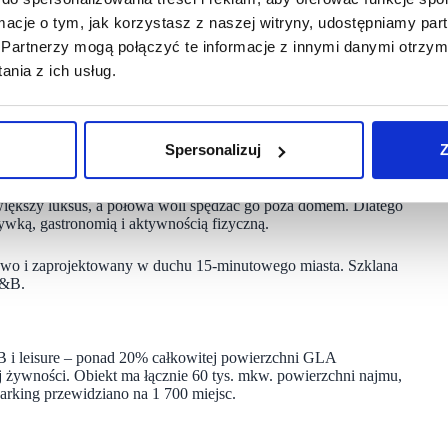
ormacje o tym, jak korzystasz z naszej witryny, udostępniamy p
Partnerzy mogą połączyć te informacje z innymi danymi otrzym
nia z ich usług.
Spersonalizuj
Z
vices Poland odpowiedzialny za Wilanów Park
iększy luksus, a połowa woli spędzać go poza domem. Dlatego
ywką, gastronomią i aktywnością fizyczną.
bowo i zaprojektowany w duchu 15-minutowego miasta. Szklana
F&B.
 i leisure – ponad 20% całkowitej powierzchni GLA
j żywności. Obiekt ma łącznie 60 tys. mkw. powierzchni najmu,
Parking przewidziano na 1 700 miejsc.