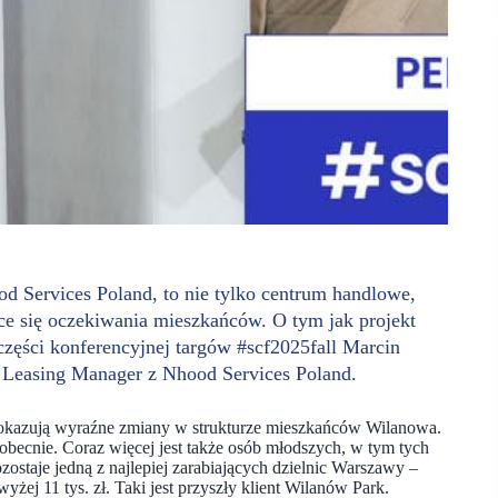
od Services Poland, to nie tylko centrum handlowe,
ce się oczekiwania mieszkańców. O tym jak projekt
 części konferencyjnej targów #scf2025fall Marcin
or Leasing Manager z Nhood Services Poland.
pokazują wyraźne zmiany w strukturze mieszkańców Wilanowa.
becnie. Coraz więcej jest także osób młodszych, w tym tych
ostaje jedną z najlepiej zarabiających dzielnic Warszawy –
ej 11 tys. zł. Taki jest przyszły klient Wilanów Park.