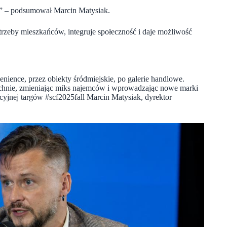
y” – podsumował Marcin Matysiak.
rzeby mieszkańców, integruje społeczność i daje możliwość
nience, przez obiekty śródmiejskie, po galerie handlowe.
chnie, zmieniając miks najemców i wprowadzając nowe marki
yjnej targów #scf2025fall Marcin Matysiak, dyrektor