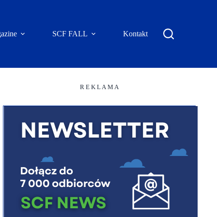
azine
SCF FALL
Kontakt
R E K L A M A