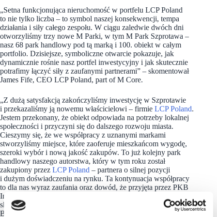
„Setna funkcjonująca nieruchomość w portfelu LCP Poland
to nie tylko liczba – to symbol naszej konsekwencji, tempa
działania i siły całego zespołu. W ciągu zaledwie dwóch dni
otworzyliśmy trzy nowe M Parki, w tym M Park Szprotawa –
nasz 68 park handlowy pod tą marką i 100. obiekt w całym
portfolio. Dzisiejsze, symboliczne otwarcie pokazuje, jak
dynamicznie rośnie nasz portfel inwestycyjny i jak skutecznie
potrafimy łączyć siły z zaufanymi partnerami” – skomentował
James Fife, CEO LCP Poland, part of M Core.
„Z dużą satysfakcją zakończyliśmy inwestycję w Szprotawie
i przekazaliśmy ją nowemu właścicielowi – firmie
LCP Poland
.
Jestem przekonany, że obiekt odpowiada na potrzeby lokalnej
społeczności i przyczyni się do dalszego rozwoju miasta.
Cieszymy się, że we współpracy z uznanymi markami
stworzyliśmy miejsce, które zaoferuje mieszkańcom wygodę,
szeroki wybór i nową jakość zakupów. To już kolejny park
handlowy naszego autorstwa, który w tym roku został
zakupiony przez
LCP Poland
– partnera o silnej pozycji
i dużym doświadczeniu na rynku. Ta kontynuacja współpracy
to dla nas wyraz zaufania oraz dowód, że przyjęta przez PKB
Inwest Budowa strategia przynosi założone efekty” –
skomentował Jacek Ostwald, komplementariusz PKB Inwest
Budowa.