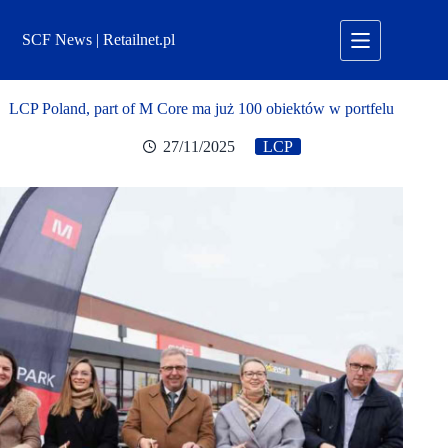
Przejdź
do
SCF News | Retailnet.pl
treści
LCP Poland, part of M Core ma już 100 obiektów w portfelu
27/11/2025
LCP