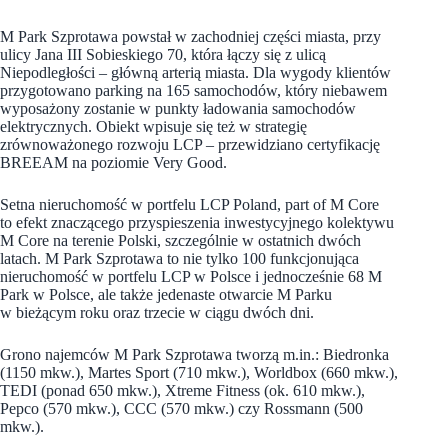
M Park Szprotawa powstał w zachodniej części miasta, przy
ulicy Jana III Sobieskiego 70, która łączy się z ulicą
Niepodległości – główną arterią miasta. Dla wygody klientów
przygotowano parking na 165 samochodów, który niebawem
wyposażony zostanie w punkty ładowania samochodów
elektrycznych. Obiekt wpisuje się też w strategię
zrównoważonego rozwoju LCP – przewidziano certyfikację
BREEAM na poziomie Very Good.
Setna nieruchomość w portfelu LCP Poland, part of M Core
to efekt znaczącego przyspieszenia inwestycyjnego kolektywu
M Core na terenie Polski, szczególnie w ostatnich dwóch
latach. M Park Szprotawa to nie tylko 100 funkcjonująca
nieruchomość w portfelu LCP w Polsce i jednocześnie 68 M
Park w Polsce, ale także jedenaste otwarcie M Parku
w bieżącym roku oraz trzecie w ciągu dwóch dni.
Grono najemców M Park Szprotawa tworzą m.in.: Biedronka
(1150 mkw.), Martes Sport (710 mkw.), Worldbox (660 mkw.),
TEDI (ponad 650 mkw.), Xtreme Fitness (ok. 610 mkw.),
Pepco (570 mkw.), CCC (570 mkw.) czy Rossmann (500
mkw.).