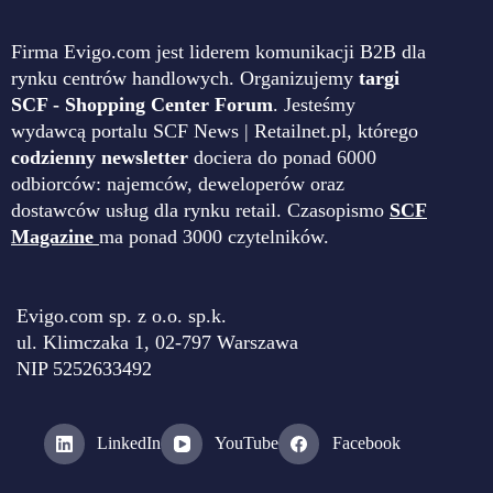
Firma Evigo.com jest liderem komunikacji B2B dla
rynku centrów handlowych. Organizujemy
targi
SCF - Shopping Center Forum
. Jesteśmy
wydawcą portalu SCF News | Retailnet.pl, którego
codzienny newsletter
dociera do ponad 6000
odbiorców: najemców, deweloperów oraz
dostawców usług dla rynku retail. Czasopismo
SCF
Magazine
ma ponad 3000 czytelników.
Evigo.com sp. z o.o. sp.k.
ul. Klimczaka 1, 02-797 Warszawa
NIP 5252633492
LinkedIn
YouTube
Facebook