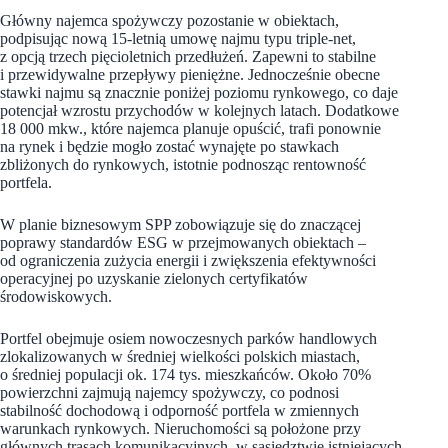
Główny najemca spożywczy pozostanie w obiektach,
podpisując nową 15-letnią umowę najmu typu triple-net,
z opcją trzech pięcioletnich przedłużeń. Zapewni to stabilne
i przewidywalne przepływy pieniężne. Jednocześnie obecne
stawki najmu są znacznie poniżej poziomu rynkowego, co daje
potencjał wzrostu przychodów w kolejnych latach. Dodatkowe
18 000 mkw., które najemca planuje opuścić, trafi ponownie
na rynek i będzie mogło zostać wynajęte po stawkach
zbliżonych do rynkowych, istotnie podnosząc rentowność
portfela.
W planie biznesowym SPP zobowiązuje się do znaczącej
poprawy standardów ESG w przejmowanych obiektach –
od ograniczenia zużycia energii i zwiększenia efektywności
operacyjnej po uzyskanie zielonych certyfikatów
środowiskowych.
Portfel obejmuje osiem nowoczesnych parków handlowych
zlokalizowanych w średniej wielkości polskich miastach,
o średniej populacji ok. 174 tys. mieszkańców. Około 70%
powierzchni zajmują najemcy spożywczy, co podnosi
stabilność dochodową i odporność portfela w zmiennych
warunkach rynkowych. Nieruchomości są położone przy
głównych trasach komunikacyjnych, w sąsiedztwie istniejących