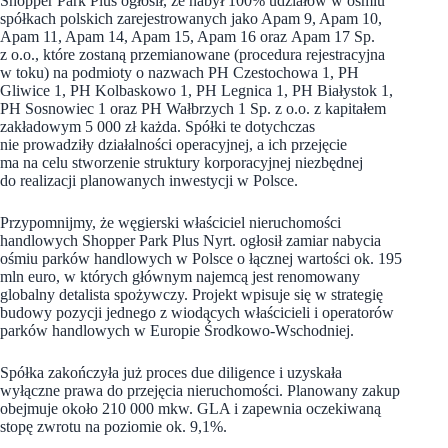
Shopper Park Plus ogłosił, że nabył 100% udziałów w ośmiu
spółkach polskich zarejestrowanych jako Apam 9, Apam 10,
Apam 11, Apam 14, Apam 15, Apam 16 oraz Apam 17 Sp.
z o.o., które zostaną przemianowane (procedura rejestracyjna
w toku) na podmioty o nazwach PH Czestochowa 1, PH
Gliwice 1, PH Kolbaskowo 1, PH Legnica 1, PH Białystok 1,
PH Sosnowiec 1 oraz PH Wałbrzych 1 Sp. z o.o. z kapitałem
zakładowym 5 000 zł każda. Spółki te dotychczas
nie prowadziły działalności operacyjnej, a ich przejęcie
ma na celu stworzenie struktury korporacyjnej niezbędnej
do realizacji planowanych inwestycji w Polsce.
Przypomnijmy, że węgierski właściciel nieruchomości
handlowych Shopper Park Plus Nyrt. ogłosił zamiar nabycia
ośmiu parków handlowych w Polsce o łącznej wartości ok. 195
mln euro, w których głównym najemcą jest renomowany
globalny detalista spożywczy. Projekt wpisuje się w strategię
budowy pozycji jednego z wiodących właścicieli i operatorów
parków handlowych w Europie Środkowo-Wschodniej.
Spółka zakończyła już proces due diligence i uzyskała
wyłączne prawa do przejęcia nieruchomości. Planowany zakup
obejmuje około 210 000 mkw. GLA i zapewnia oczekiwaną
stopę zwrotu na poziomie ok. 9,1%.