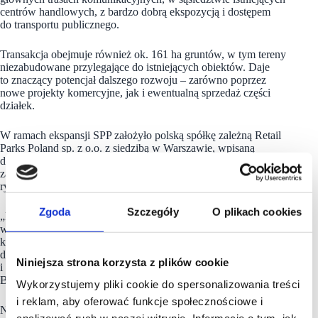
centrów handlowych, z bardzo dobrą ekspozycją i dostępem
do transportu publicznego.
Transakcja obejmuje również ok. 161 ha gruntów, w tym tereny
niezabudowane przylegające do istniejących obiektów. Daje
to znaczący potencjał dalszego rozwoju – zarówno poprzez
nowe projekty komercyjne, jak i ewentualną sprzedaż części
działek.
W ramach ekspansji SPP założyło polską spółkę zależną Retail
Parks Poland sp. z o.o. z siedzibą w Warszawie, wpisaną
do KRS 4 listopada 2025 r., która będzie odpowiadać
za operacyjne wdrażanie strategii na jednym z najważniejszych
rynków regionu CEE.
Zgoda
Szczegóły
O plikach cookies
„Polska to największy i najbardziej dynamiczny rynek
w Europie Środkowo-Wschodniej. Rośnie siła nabywcza
konsumentów, a sektor nieruchomości komercyjnych oferuje
doskonałe warunki do zrównoważonych inwestycji
Niniejsza strona korzysta z plików cookie
i długoterminowego tworzenia wartości” – podkreśla Kristóf
Bárány, prezes
SPP
.
Wykorzystujemy pliki cookie do spersonalizowania treści
i reklam, aby oferować funkcje społecznościowe i
Nowa
spółka
funkcjonować będzie pod nazwą Retail Parks