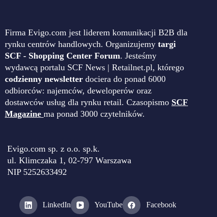
Firma Evigo.com jest liderem komunikacji B2B dla
rynku centrów handlowych. Organizujemy
targi
SCF - Shopping Center Forum
. Jesteśmy
wydawcą portalu SCF News | Retailnet.pl, którego
codzienny newsletter
dociera do ponad 6000
odbiorców: najemców, deweloperów oraz
dostawców usług dla rynku retail. Czasopismo
SCF
Magazine
ma ponad 3000 czytelników.
Evigo.com sp. z o.o. sp.k.
ul. Klimczaka 1, 02-797 Warszawa
NIP 5252633492
LinkedIn
YouTube
Facebook