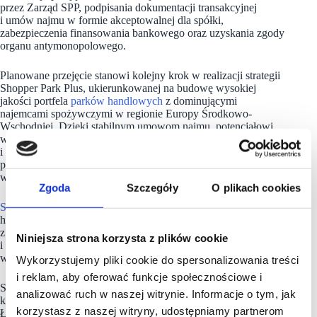
przez Zarząd SPP, podpisania dokumentacji transakcyjnej
i umów najmu w formie akceptowalnej dla spółki,
zabezpieczenia finansowania bankowego oraz uzyskania zgody
organu antymonopolowego.
Planowane przejęcie stanowi kolejny krok w realizacji strategii
Shopper Park Plus, ukierunkowanej na budowę wysokiej
jakości portfela
parków handlowych
z dominującymi
najemcami spożywczymi w regionie Europy Środkowo-
Wschodniej. Dzięki stabilnym umowom najmu, potencjałowi
wzrostu czynszów, atrakcyjnym kosztom finansowania
i silnemu profilowi ESG, inwestycja ta ma zapewnić
ponadprzeciętne, stabilne i odporne na inflację stopy zwrotu
w nadchodzących latach.
Zgoda
Szczegóły
O plikach cookies
SPP
to węgierska spółka działająca na rynku nieruchomości
handlowych, specjalizująca się w parkach handlowych
z kotwicą spożywczą. Jej strategia zakłada budowę
Niniejsza strona korzysta z plików cookie
i zarządzanie dużym portfelem obiektów typu retail-park
w regionie Europy Środkowo-Wschodniej (CEE).
Wykorzystujemy pliki cookie do spersonalizowania treści
i reklam, aby oferować funkcje społecznościowe i
Spółka posiada około 22 nieruchomości handlowych w trzech
analizować ruch w naszej witrynie. Informacje o tym, jak
krajach: około 14 w Węgrzech, 4 w Czechach i 4 na Słowacji.
korzystasz z naszej witryny, udostępniamy partnerom
Łączna powierzchnia najmu brutto (GLA) wynosi około 398