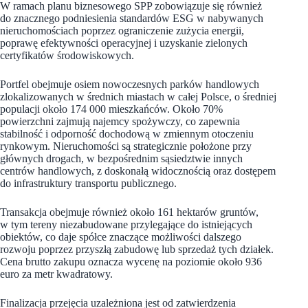
W ramach planu biznesowego SPP zobowiązuje się również
do znacznego podniesienia standardów ESG w nabywanych
nieruchomościach poprzez ograniczenie zużycia energii,
poprawę efektywności operacyjnej i uzyskanie zielonych
certyfikatów środowiskowych.
Portfel obejmuje osiem nowoczesnych parków handlowych
zlokalizowanych w średnich miastach w całej Polsce, o średniej
populacji około 174 000 mieszkańców. Około 70%
powierzchni zajmują najemcy spożywczy, co zapewnia
stabilność i odporność dochodową w zmiennym otoczeniu
rynkowym. Nieruchomości są strategicznie położone przy
głównych drogach, w bezpośrednim sąsiedztwie innych
centrów handlowych, z doskonałą widocznością oraz dostępem
do infrastruktury transportu publicznego.
Transakcja obejmuje również około 161 hektarów gruntów,
w tym tereny niezabudowane przylegające do istniejących
obiektów, co daje spółce znaczące możliwości dalszego
rozwoju poprzez przyszłą zabudowę lub sprzedaż tych działek.
Cena brutto zakupu oznacza wycenę na poziomie około 936
euro za metr kwadratowy.
Finalizacja przejęcia uzależniona jest od zatwierdzenia