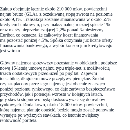
Zakup obejmuje łącznie około 210 000 mkw. powierzchni
najmu brutto (GLA), z oczekiwaną stopą zwrotu na poziomie
około 9,1%. Transakcja zostanie sfinansowana w około 55%
kredytem bankowym, przy maksymalnej rocznej spłacie 1%
oraz marży nieprzekraczającej 2,2% ponad 3-miesięczny
Euribor, co oznacza, że całkowity koszt finansowania
ma pozostać poniżej 4,5%. Spółka otrzymała już liczne oferty
finansowania bankowego, a wybór konsorcjum kredytowego
jest w toku.
Główny najemca spożywczy pozostanie w obiektach i podpisze
nową 15-letnią umowę najmu typu triple-net, z możliwością
trzech dodatkowych przedłużeń po pięć lat. Zapewni
to stabilne, długoterminowe przepływy pieniężne. Średni
czynsz płacony przez tego najemcę jest obecnie znacząco
poniżej poziomu rynkowego, co daje zarówno bezpieczeństwo
przychodów, jak i potencjał wzrostu w kolejnych latach,
gdy stawki stopniowo będą dostosowywać się do realiów
rynkowych. Dodatkowo, około 18 000 mkw. powierzchni,
którą najemca planuje opuścić, będzie mogło zostać ponownie
wynajęte po wyższych stawkach, co istotnie zwiększy
rentowność portfela.