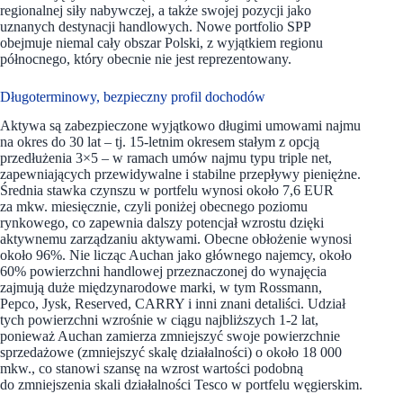
regionalnej siły nabywczej, a także swojej pozycji jako
uznanych destynacji handlowych. Nowe portfolio SPP
obejmuje niemal cały obszar Polski, z wyjątkiem regionu
północnego, który obecnie nie jest reprezentowany.
Długoterminowy, bezpieczny profil dochodów
Aktywa są zabezpieczone wyjątkowo długimi umowami najmu
na okres do 30 lat – tj. 15-letnim okresem stałym z opcją
przedłużenia 3×5 – w ramach umów najmu typu triple net,
zapewniających przewidywalne i stabilne przepływy pieniężne.
Średnia stawka czynszu w portfelu wynosi około 7,6 EUR
za mkw. miesięcznie, czyli poniżej obecnego poziomu
rynkowego, co zapewnia dalszy potencjał wzrostu dzięki
aktywnemu zarządzaniu aktywami. Obecne obłożenie wynosi
około 96%. Nie licząc Auchan jako głównego najemcy, około
60% powierzchni handlowej przeznaczonej do wynajęcia
zajmują duże międzynarodowe marki, w tym Rossmann,
Pepco, Jysk, Reserved, CARRY i inni znani detaliści. Udział
tych powierzchni wzrośnie w ciągu najbliższych 1-2 lat,
ponieważ Auchan zamierza zmniejszyć swoje powierzchnie
sprzedażowe (zmniejszyć skalę działalności) o około 18 000
mkw., co stanowi szansę na wzrost wartości podobną
do zmniejszenia skali działalności Tesco w portfelu węgierskim.