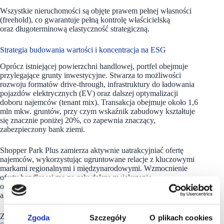
Wszystkie nieruchomości są objęte prawem pełnej własności
(freehold), co gwarantuje pełną kontrolę właścicielską
oraz długoterminową elastyczność strategiczną.
Strategia budowania wartości i koncentracja na ESG
Oprócz istniejącej powierzchni handlowej, portfel obejmuje
przylegające grunty inwestycyjne. Stwarza to możliwości
rozwoju formatów drive-through, infrastruktury do ładowania
pojazdów elektrycznych (EV) oraz dalszej optymalizacji
doboru najemców (tenant mix). Transakcja obejmuje około 1,6
mln mkw. gruntów, przy czym wskaźnik zabudowy kształtuje
się znacznie poniżej 20%, co zapewnia znaczący,
zabezpieczony bank ziemi.
Shopper Park Plus zamierza aktywnie uatrakcyjniać ofertę
najemców, wykorzystując ugruntowane relacje z kluczowymi
markami regionalnymi i międzynarodowymi. Wzmocnienie
oferty handlowej ma na celu dalsze zwiększenie
odwiedzalności (footfall) oraz efektywności operacyjnej
aktywów.
Zrównoważony rozwój pozostaje kluczowym filarem strategii.
Zgoda
Szczegóły
O plikach cookies