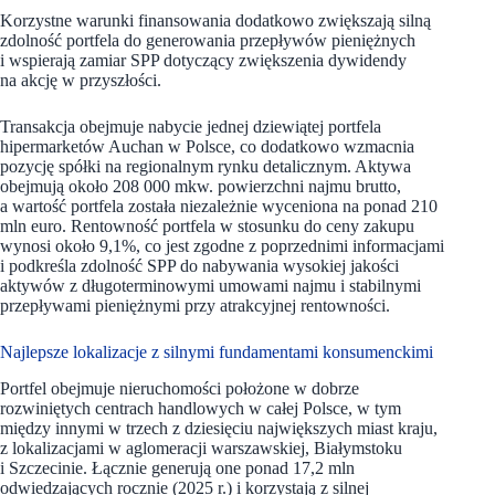
Korzystne warunki finansowania dodatkowo zwiększają silną
zdolność portfela do generowania przepływów pieniężnych
i wspierają zamiar SPP dotyczący zwiększenia dywidendy
na akcję w przyszłości.
Transakcja obejmuje nabycie jednej dziewiątej portfela
hipermarketów Auchan w Polsce, co dodatkowo wzmacnia
pozycję spółki na regionalnym rynku detalicznym. Aktywa
obejmują około 208 000 mkw. powierzchni najmu brutto,
a wartość portfela została niezależnie wyceniona na ponad 210
mln euro. Rentowność portfela w stosunku do ceny zakupu
wynosi około 9,1%, co jest zgodne z poprzednimi informacjami
i podkreśla zdolność SPP do nabywania wysokiej jakości
aktywów z długoterminowymi umowami najmu i stabilnymi
przepływami pieniężnymi przy atrakcyjnej rentowności.
Najlepsze lokalizacje z silnymi fundamentami konsumenckimi
Portfel obejmuje nieruchomości położone w dobrze
rozwiniętych centrach handlowych w całej Polsce, w tym
między innymi w trzech z dziesięciu największych miast kraju,
z lokalizacjami w aglomeracji warszawskiej, Białymstoku
i Szczecinie. Łącznie generują one ponad 17,2 mln
odwiedzających rocznie (2025 r.) i korzystają z silnej