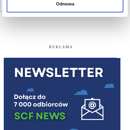
Odmowa
R E K L A M A