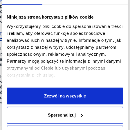
Spółka
skupi się na redukcji śladu węglowego portfela,
poprawie efektywności energetycznej oraz dostosowaniu
operacji do najlepszych praktyk ESG, aby tworzyć
długoterminową wartość dla inwestorów i lokalnych
Niniejsza strona korzysta z plików cookie
społeczności.
Wykorzystujemy pliki cookie do spersonalizowania treści
i reklam, aby oferować funkcje społecznościowe i
Dalsza ekspansja w sektorze parków handlowych
z dominującym komponentem spożywczym
analizować ruch w naszej witrynie. Informacje o tym, jak
korzystasz z naszej witryny, udostępniamy partnerom
Po sfinalizowaniu tej transakcji,
SPP
pozostaje aktywnie
zaangażowane w identyfikację kolejnych możliwości
społecznościowym, reklamowym i analitycznym.
akwizycyjnych w regionie CEE, ze szczególnym
Partnerzy mogą połączyć te informacje z innymi danymi
uwzględnieniem parków handlowych typu food-anchored.
otrzymanymi od Ciebie lub uzyskanymi podczas
korzystania z ich usług.
Przejęcie to odzwierciedla dyscyplinę strategii inwestycyjnej,
skoncentrowanej na defensywnych segmentach handlu
detalicznego, silnym popycie konsumenckim,
długoterminowym bezpieczeństwie dochodów
Zezwól na wszystkie
oraz zarządzaniu aktywami nastawionym na wzrost ich
wartości.
Spersonalizuj