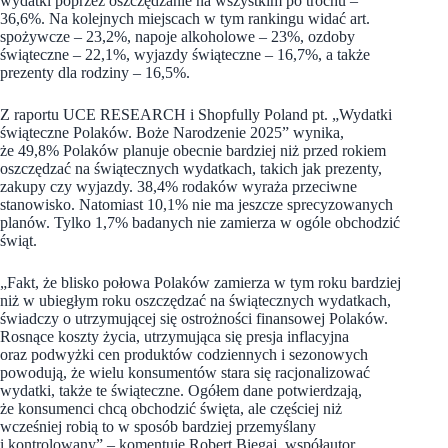
wydatki poprzez oszczędzanie na wszystkim po trochu –
36,6%. Na kolejnych miejscach w tym rankingu widać art.
spożywcze – 23,2%, napoje alkoholowe – 23%, ozdoby
świąteczne – 22,1%, wyjazdy świąteczne – 16,7%, a także
prezenty dla rodziny – 16,5%.
Z raportu UCE RESEARCH i Shopfully Poland pt. „Wydatki
świąteczne Polaków. Boże Narodzenie 2025” wynika,
że 49,8% Polaków planuje obecnie bardziej niż przed rokiem
oszczędzać na świątecznych wydatkach, takich jak prezenty,
zakupy czy wyjazdy. 38,4% rodaków wyraża przeciwne
stanowisko. Natomiast 10,1% nie ma jeszcze sprecyzowanych
planów. Tylko 1,7% badanych nie zamierza w ogóle obchodzić
świąt.
„Fakt, że blisko połowa Polaków zamierza w tym roku bardziej
niż w ubiegłym roku oszczędzać na świątecznych wydatkach,
świadczy o utrzymującej się ostrożności finansowej Polaków.
Rosnące koszty życia, utrzymująca się presja inflacyjna
oraz podwyżki cen produktów codziennych i sezonowych
powodują, że wielu konsumentów stara się racjonalizować
wydatki, także te świąteczne. Ogółem dane potwierdzają,
że konsumenci chcą obchodzić święta, ale częściej niż
wcześniej robią to w sposób bardziej przemyślany
i kontrolowany” – komentuje Robert Biegaj, współautor