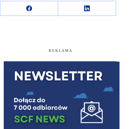
R E K L A M A