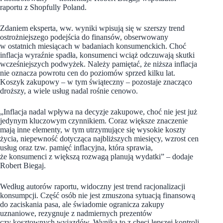
raportu z Shopfully Poland.
Zdaniem eksperta, ww. wyniki wpisują się w szerszy trend
ostrożniejszego podejścia do finansów, obserwowany
w ostatnich miesiącach w badaniach konsumenckich. Choć
inflacja wyraźnie spadła, konsumenci wciąż odczuwają skutki
wcześniejszych podwyżek. Należy pamiętać, że niższa inflacja
nie oznacza powrotu cen do poziomów sprzed kilku lat.
Koszyk zakupowy – w tym świąteczny – pozostaje znacząco
droższy, a wiele usług nadal rośnie cenowo.
„Inflacja nadal wpływa na decyzje zakupowe, choć nie jest już
jedynym kluczowym czynnikiem. Coraz większe znaczenie
mają inne elementy, w tym utrzymujące się wysokie koszty
życia, niepewność dotycząca najbliższych miesięcy, wzrost cen
usług oraz tzw. pamięć inflacyjna, która sprawia,
że konsumenci z większą rozwagą planują wydatki” – dodaje
Robert Biegaj.
Według autorów raportu, widoczny jest trend racjonalizacji
konsumpcji. Część osób nie jest zmuszona sytuacją finansową
do zaciskania pasa, ale świadomie ogranicza zakupy
uznaniowe, rezygnuje z nadmiernych prezentów
czy kosztownych wyjazdów. Wynika to z chęci lepszej kontroli