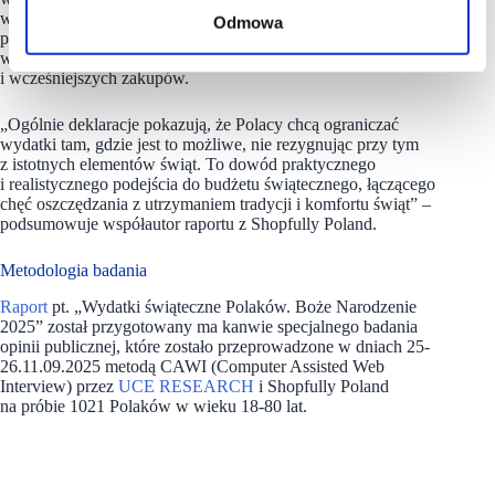
wymierny rezultat. Ozdoby świąteczne można wykorzystać
Odmowa
ponownie lub wybierać tańsze warianty, a w przypadku
wyjazdów i prezentów oszczędności zależą od planowania
i wcześniejszych zakupów.
„Ogólnie deklaracje pokazują, że Polacy chcą ograniczać
wydatki tam, gdzie jest to możliwe, nie rezygnując przy tym
z istotnych elementów świąt. To dowód praktycznego
i realistycznego podejścia do budżetu świątecznego, łączącego
chęć oszczędzania z utrzymaniem tradycji i komfortu świąt” –
podsumowuje współautor raportu z Shopfully Poland.
Metodologia badania
Raport
pt. „Wydatki świąteczne Polaków. Boże Narodzenie
2025” został przygotowany ma kanwie specjalnego badania
opinii publicznej, które zostało przeprowadzone w dniach 25-
26.11.09.2025 metodą CAWI (Computer Assisted Web
Interview) przez
UCE RESEARCH
i Shopfully Poland
na próbie 1021 Polaków w wieku 18-80 lat.