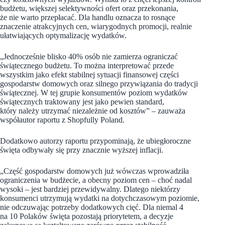
budżetu, większej selektywności ofert oraz przekonania,
że nie warto przepłacać. Dla handlu oznacza to rosnące
znaczenie atrakcyjnych cen, wiarygodnych promocji, realnie
ułatwiających optymalizację wydatków.
„Jednocześnie blisko 40% osób nie zamierza ograniczać
świątecznego budżetu. To można interpretować przede
wszystkim jako efekt stabilnej sytuacji finansowej części
gospodarstw domowych oraz silnego przywiązania do tradycji
świątecznej. W tej grupie konsumentów poziom wydatków
świątecznych traktowany jest jako pewien standard,
który należy utrzymać niezależnie od kosztów” – zauważa
współautor raportu z Shopfully Poland.
Dodatkowo autorzy raportu przypominają, że ubiegłoroczne
święta odbywały się przy znacznie wyższej inflacji.
„Część gospodarstw domowych już wówczas wprowadziła
ograniczenia w budżecie, a obecny poziom cen – choć nadal
wysoki – jest bardziej przewidywalny. Dlatego niektórzy
konsumenci utrzymują wydatki na dotychczasowym poziomie,
nie odczuwając potrzeby dodatkowych cięć. Dla niemal 4
na 10 Polaków święta pozostają priorytetem, a decyzje