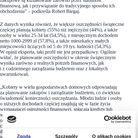
zakupowe są kształtowane zarówno przez stabilność
finansową, jak i przywiązanie do tradycyjnego sposobu ich
obchodzenia” – podkreśla Robert Biegaj.
Z danych wynika również, że większe oszczędności świąteczne
częściej planują kobiety (55%) niż mężczyźni (44%), a także
osoby w wieku 25-34 lat (54,5%), z miesięcznym dochodem
netto 1000-2999 zł (57,8%), a także mieszkańcy małych
miejscowości liczących od 5 do 19 tys. ludności (54,3%).
W opinii eksperta, taki profil nie jest przypadkowy. Ogólnie
widać, że planowanie oszczędności w okresie świątecznym
wynika zarówno z realnych potrzeb finansowych, jak
i z codziennego zarządzania budżetem oraz z lokalnych
uwarunkowań.
„Kobiety w wielu gospodarstwach domowych odpowiadają
za planowanie zakupów i zarządzanie budżetem, co zwiększa
świadomość konieczności oszczędzania. Młodzi ludzie i osoby
o niższych dochodach częściej znajdują się w fazie życia
wymagającej ostrożności finansowej, spłacają kredyty lub
wychowują dzieci, a ich budżety domowe są mocniej
ograniczone. Mieszkańcy małych miejscowości natomiast
częściej muszą planować zakupy z wyprzedzeniem, a dostęp
do konkurencyjnych ofert bywa ograniczony, co sprzyja
Zgoda
Szczegóły
O plikach cookies
większej świadomości wydatków” – analizuje Robert Biegaj.