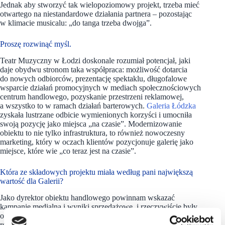
Jednak aby stworzyć tak wielopoziomowy projekt, trzeba mieć
otwartego na niestandardowe działania partnera – pozostając
w klimacie musicalu: „do tanga trzeba dwojga”.
Proszę rozwinąć myśl.
Teatr Muzyczny w Łodzi doskonale rozumiał potencjał, jaki
daje obydwu stronom taka współpraca: możliwość dotarcia
do nowych odbiorców, prezentację spektaklu, długofalowe
wsparcie działań promocyjnych w mediach społecznościowych
centrum handlowego, pozyskanie przestrzeni reklamowej,
a wszystko to w ramach działań barterowych.
Galeria Łódzka
zyskała lustrzane odbicie wymienionych korzyści i umocniła
swoją pozycję jako miejsca „na czasie”. Modernizowanie
obiektu to nie tylko infrastruktura, to również nowoczesny
marketing, który w oczach klientów pozycjonuje galerię jako
miejsce, które wie „co teraz jest na czasie”.
Która ze składowych projektu miała według pani największą
wartość dla Galerii?
Jako dyrektor obiektu handlowego powinnam wskazać
kampanię medialną i wyniki sprzedażowe, i rzeczywiście były
one bardzo dobre. Ale dla mnie ogromną wartość miało
również to, co wydarzyło się poza przestrzenią zakupową.