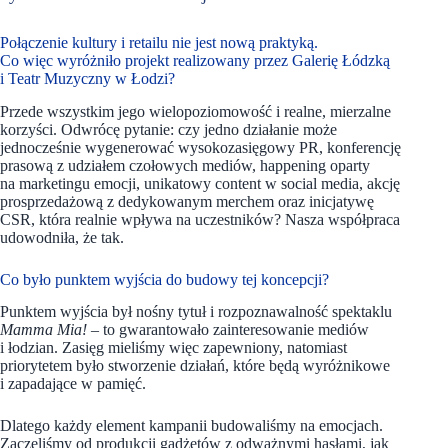
Połączenie kultury i retailu nie jest nową praktyką.
Co więc wyróżniło projekt realizowany przez Galerię Łódzką
i Teatr Muzyczny w Łodzi?
Przede wszystkim jego wielopoziomowość i realne, mierzalne
korzyści. Odwrócę pytanie: czy jedno działanie może
jednocześnie wygenerować wysokozasięgowy PR, konferencję
prasową z udziałem czołowych mediów, happening oparty
na marketingu emocji, unikatowy content w social media, akcję
prosprzedażową z dedykowanym merchem oraz inicjatywę
CSR, która realnie wpływa na uczestników? Nasza współpraca
udowodniła, że tak.
Co było punktem wyjścia do budowy tej koncepcji?
Punktem wyjścia był nośny tytuł i rozpoznawalność spektaklu
Mamma Mia!
– to gwarantowało zainteresowanie mediów
i łodzian. Zasięg mieliśmy więc zapewniony, natomiast
priorytetem było stworzenie działań, które będą wyróżnikowe
i zapadające w pamięć.
Dlatego każdy element kampanii budowaliśmy na emocjach.
Zaczęliśmy od produkcji gadżetów z odważnymi hasłami, jak