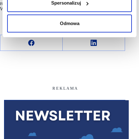
Spersonalizuj
rozwiązania, bo jak śpiewają bohaterowie musicalu: „The
Winners Take It All”
Odmowa
R E K L A M A