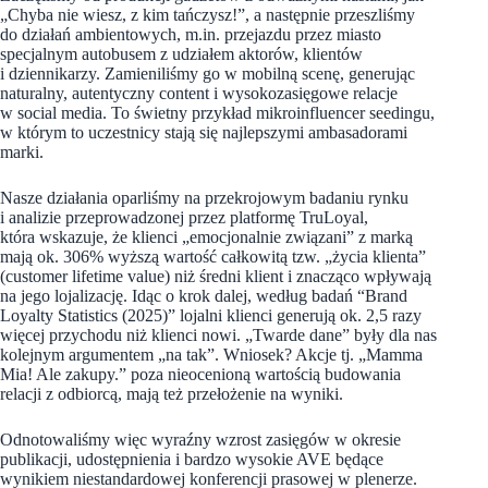
„Chyba nie wiesz, z kim tańczysz!”, a następnie przeszliśmy
do działań ambientowych, m.in. przejazdu przez miasto
specjalnym autobusem z udziałem aktorów, klientów
i dziennikarzy. Zamieniliśmy go w mobilną scenę, generując
naturalny, autentyczny content i wysokozasięgowe relacje
w social media. To świetny przykład mikroinfluencer seedingu,
w którym to uczestnicy stają się najlepszymi ambasadorami
marki.
Nasze działania oparliśmy na przekrojowym badaniu rynku
i analizie przeprowadzonej przez platformę TruLoyal,
która wskazuje, że klienci „emocjonalnie związani” z marką
mają ok. 306% wyższą wartość całkowitą tzw. „życia klienta”
(customer lifetime value) niż średni klient i znacząco wpływają
na jego lojalizację. Idąc o krok dalej, według badań “Brand
Loyalty Statistics (2025)” lojalni klienci generują ok. 2,5 razy
więcej przychodu niż klienci nowi. „Twarde dane” były dla nas
kolejnym argumentem „na tak”. Wniosek? Akcje tj. „Mamma
Mia! Ale zakupy.” poza nieocenioną wartością budowania
relacji z odbiorcą, mają też przełożenie na wyniki.
Odnotowaliśmy więc wyraźny wzrost zasięgów w okresie
publikacji, udostępnienia i bardzo wysokie AVE będące
wynikiem niestandardowej konferencji prasowej w plenerze.