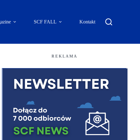
azine
SCF FALL
Kontakt
R E K L A M A