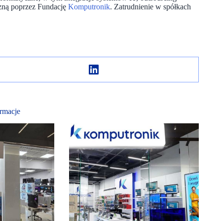
czną poprzez Fundację
Komputronik
. Zatrudnienie w spółkach
rmacje