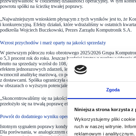
przewidywalność w codziennej działalności operacyjnej. W tym konte
powrotu spółki na ścieżkę trwałej poprawy.
„Najważniejszym wnioskiem płynącym z tych wyników jest to, że Ko
i konkurencyjną. Efekty działań, które wdrażaliśmy w ostatnich kwart
podkreśla Wojciech Buczkowski, Prezes Zarządu Komputronik S.A.
Wzrost przychodów i marż oparty na jakości sprzedaży
W pierwszym półroczu roku obrotowego 2025/2026 Grupa Komputronik
o 5,3 procent rok do roku. Jeszcze bardziej istotna z punktu widzenia 
brutto na sprzedaży wzrósł do 108,0 mln zł, notując dynamikę na pozi
efektem jednorazowych zdarzeń, lecz wynikiem świadomych decyzji z
wzmocnił analitykę marżową, co pozwoliło precyzyjniej zarządzać mi
z dostawcami. Spółka ograniczyła ekspozycję na segmenty o niskiej re
w obszarach o wyższym potencjale marżowym.
Zgoda
„Skoncentrowaliśmy się na jakości sprzedaży, a nie wyłącznie na jej w
przełożyło się na trwałą poprawę efektywności handlowej” – mówi 
Niniejsza strona korzysta z
Powrót do dodatniego wyniku operacyjnego
Wykorzystujemy pliki cookie 
Istotnym sygnałem poprawy kondycji Grupy jest wynik na działalności 
ruch w naszej witrynie. Inf
Dla porównania, w analogicznym okresie roku poprzedniego Komputron
reklamowym i analitycznym. 