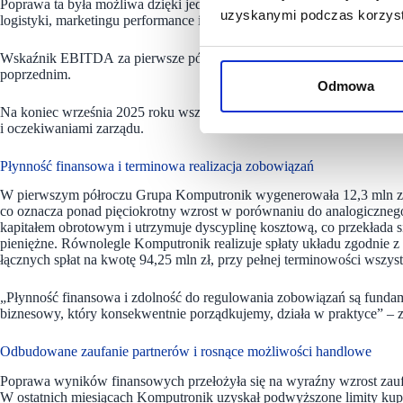
Poprawa ta była możliwa dzięki jednoczesnemu wzrostowi marż oraz 
uzyskanymi podczas korzysta
logistyki, marketingu performance i procesów sprzedażowych.
Wskaźnik EBITDA za pierwsze półrocze 2025 roku obrotowego wyniósł
poprzednim.
Odmowa
Na koniec września 2025 roku wszystkie kluczowe wskaźniki operacyjn
i oczekiwaniami zarządu.
Płynność finansowa i terminowa realizacja zobowiązań
W pierwszym półroczu Grupa Komputronik wygenerowała 12,3 mln zł d
co oznacza ponad pięciokrotny wzrost w porównaniu do analogicznego
kapitałem obrotowym i utrzymuje dyscyplinę kosztową, co przekłada s
pieniężne. Równolegle Komputronik realizuje spłaty układu zgodnie
łącznych spłat na kwotę 94,25 mln zł, przy pełnej terminowości wszyst
„Płynność finansowa i zdolność do regulowania zobowiązań są funda
biznesowy, który konsekwentnie porządkujemy, działa w praktyce” –
Odbudowane zaufanie partnerów i rosnące możliwości handlowe
Poprawa wyników finansowych przełożyła się na wyraźny wzrost zaufa
W ostatnich miesiącach Komputronik uzyskał podwyższone limity ku