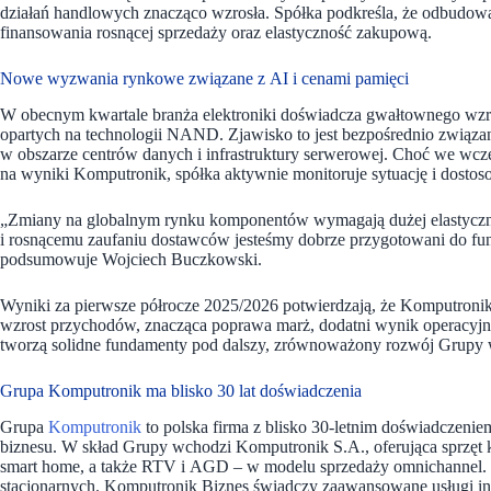
działań handlowych znacząco wzrosła. Spółka podkreśla, że odbudowa
finansowania rosnącej sprzedaży oraz elastyczność zakupową.
Nowe wyzwania rynkowe związane z AI i cenami pamięci
W obecnym kwartale branża elektroniki doświadcza gwałtownego wzr
opartych na technologii NAND. Zjawisko to jest bezpośrednio związ
w obszarze centrów danych i infrastruktury serwerowej. Choć we wcz
na wyniki Komputronik, spółka aktywnie monitoruje sytuację i dosto
„Zmiany na globalnym rynku komponentów wymagają dużej elastycznoś
i rosnącemu zaufaniu dostawców jesteśmy dobrze przygotowani do f
podsumowuje Wojciech Buczkowski.
Wyniki za pierwsze półrocze 2025/2026 potwierdzają, że Komputronik je
wzrost przychodów, znacząca poprawa marż, dodatni wynik operacyjn
tworzą solidne fundamenty pod dalszy, zrównoważony rozwój Grupy 
Grupa Komputronik ma blisko 30 lat doświadczenia
Grupa
Komputronik
to polska firma z blisko 30-letnim doświadczenie
biznesu. W skład Grupy wchodzi Komputronik S.A., oferująca sprzęt
smart home, a także RTV i AGD – w modelu sprzedaży omnichannel. 
stacjonarnych. Komputronik Biznes świadczy zaawansowane usługi inf