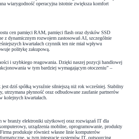
na wiarygodność operacyjna istotnie zwiększa komfort
ostu cen pamięci RAM, pamięci flash oraz dysków SSD
ane z dynamicznym rozwojem zastosowań AI, szczególnie
eśniejszych kwartałach czynnik ten nie miał wpływu
sowuje politykę zakupową.
ci i szybkiego reagowania. Dzięki naszej pozycji handlowej
unkcjonowania w tym bardziej wymagającym otoczeniu” –
st dziś spółką wyraźnie silniejszą niż rok wcześniej. Stabilny
y, utrzymana płynność oraz odbudowane zaufanie partnerów
w kolejnych kwartałach.
m w branży elektroniki użytkowej oraz rozwiązań IT dla
 komputerowy, urządzenia mobilne, oprogramowanie, produkty
Firma produkuje również własne linie komputerów
ormatyczne, w tym integracje systemów IT, outsourcing