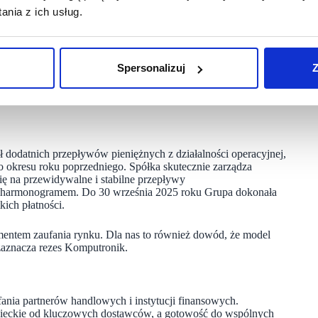
konsekwentnej optymalizacji kosztów operacyjnych, w tym
nia z ich usług.
 13,9 mln zł i był aż o 11,9 mln zł wyższy niż w roku
Spersonalizuj
Z
e poprawiały się zgodnie z założeniami strategii
odatnich przepływów pieniężnych z działalności operacyjnej,
 okresu roku poprzedniego. Spółka skutecznie zarządza
ię na przewidywalne i stabilne przepływy
 z harmonogramem. Do 30 września 2025 roku Grupa dokonała
kich płatności.
mentem zaufania rynku. Dla nas to również dowód, że model
 zaznacza rezes Komputronik.
nia partnerów handlowych i instytucji finansowych.
pieckie od kluczowych dostawców, a gotowość do wspólnych