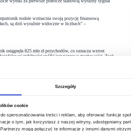
kście wyniki za pierwsze półrocze stanowią wyraźny sygnał
mputronik realnie wzmacnia swoją pozycję finansową
ałach, są dziś wyraźnie widoczne w liczbach” –
 osiągnęła 825 mln zł przychodów, co oznacza wzrost
długofalowej stabilności spółki jest poprawa marżowości. Zysk
omie 17,6 procent w ujęciu rocznym. Poprawa ta nie jest
arządczych. Komputronik w ostatnich kwartałach znacząco
ksami produktowymi, kanałami sprzedaży oraz relacjami
ntowności, jednocześnie zwiększając udział sprzedaży
Szczegóły
olumenie. Lepsze zarządzanie marżą, zapasami i strukturą oferty
Wojciech Buczkowski.
 plików cookie
do spersonalizowania treści i reklam, aby oferować funkcje sp
operacyjnej, który za pierwsze półrocze wyniósł 4,36 mln zł.
ormacje o tym, jak korzystasz z naszej witryny, udostępniamy p
ik notował stratę operacyjną na poziomie 6,6 mln zł.
Partnerzy mogą połączyć te informacje z innymi danymi otrzym