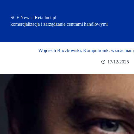
Przejdź
do
treści
SCF News | Retailnet.pl
komercjalizacja i zarządzanie centrami handlowymi
Wojciech Buczkowski, Komputronik: wzmacniamy 
17/12/2025