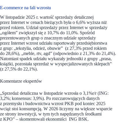
E-commerce na fali wzrostu
W listopadzie 2025 r. wartość sprzedaży detalicznej
przez Internet w cenach bieżących była o 6,6% wyższa niż
przed rokiem. Udział sprzedaży przez Internet w sprzedaży
„ogółem” zwiększył się z 10,7% do 11,0%. Spośród
prezentowanych grup o znacznym udziale sprzedaży
przez Internet wzrost udziału raportowały przedsiębiorstwa
z grup: „tekstylia, odzież, obuwie” (z 27,3% przed rokiem
do 28,6%), „meble, rtv, agd” (odpowiednio z 21,3% do 21,4%).
Natomiast spadek udziału wykazały jednostki z grupy „prasa,
książki, pozostała sprzedaż w wyspecjalizowanych sklepach”
(z 27,5% do 22,1%).
Komentarze ekspertów
„Sprzedaż detaliczna w listopadzie wzrosła o 3,1%r/r (ING:
3,2%; konsensus: 3,9%). Po rozczarowujących danych
z przemysłu i budownictwa wzrost PKB pod koniec 2025
wciąż stoi konsumpcją. W 2026 liczymy na większe wsparcie
ze strony inwestycji, w tym tych napędzanych środkami
z KPO” – skomentowali ekonomiści ING BSK.