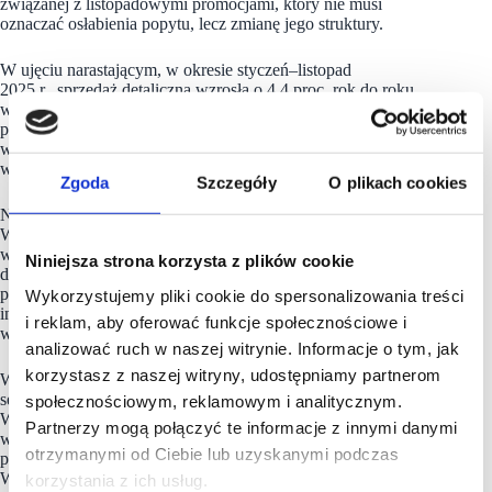
związanej z listopadowymi promocjami, który nie musi
oznaczać osłabienia popytu, lecz zmianę jego struktury.
W ujęciu narastającym, w okresie styczeń–listopad
2025 r., sprzedaż detaliczna wzrosła o 4,4 proc. rok do roku,
wobec 2,7 proc. w analogicznym okresie 2024 r. To
potwierdza, że mimo miesięcznych wahań konsumpcja
w całym 2025 r. pozostaje wyraźnie silniejsza niż rok
wcześniej.
Zgoda
Szczegóły
O plikach cookies
Na tle handlu ogółem stabilnie prezentuje się e-commerce.
W listopadzie wartość sprzedaży internetowej była o 6,6 proc.
wyższa niż przed rokiem, a udział sprzedaży online w handlu
Niniejsza strona korzysta z plików cookie
detalicznym wzrósł z 10,7 proc. do 11,0 proc. To najwyższy
poziom od listopada 2023 r. i potwierdzenie, że kanał
Wykorzystujemy pliki cookie do spersonalizowania treści
internetowy w okresach promocyjnych przejmuje coraz
i reklam, aby oferować funkcje społecznościowe i
większą część popytu konsumenckiego.
analizować ruch w naszej witrynie. Informacje o tym, jak
korzystasz z naszej witryny, udostępniamy partnerom
W rozbiciu na poszczególne kategorie widać, że nie wszystkie
segmenty e-commerce rozwijają się w tym samym tempie.
społecznościowym, reklamowym i analitycznym.
W listopadzie wzrósł udział sprzedaży internetowej
Partnerzy mogą połączyć te informacje z innymi danymi
w grupach tekstylia, odzież, obuwie – z 27,3 proc. do 28,6
otrzymanymi od Ciebie lub uzyskanymi podczas
proc., oraz meble, RTV, AGD – z 21,3 proc. do 21,4 proc.
W przypadku odzieży jest to jeden z najwyższych poziomów
korzystania z ich usług.