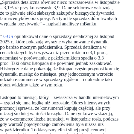
„Sprzedaż detaliczna również nieco rozczarowała w listopadzie
– 3,1% r/r przy konsensusie 3,9. Dane sektorowe wskazują,
że to głównie efekt słabszych zakupów bieżących: żywności,
farmaceutyków oraz prasy. Na tym tle sprzedaż dóbr trwałych
wygląda pozytywnie” – napisali analitycy mBanku.
”
GUS
opublikował dane o sprzedaży detalicznej za listopad
2025 r., które pokazują wyraźne wyhamowanie dynamiki
po bardzo mocnym październiku. Sprzedaż detaliczna w
cenach stałych była wyższa niż przed rokiem o 3,1 proc.,
natomiast w porównaniu z październikiem spadła o 3,3
proc. Taki obraz listopada nie powinien jednak zaskakiwać.
Historyczne dane pokazują, że listopad często przynosi korektę
dynamiki miesiąc do miesiąca, przy jednoczesnym wzroście
udziału e-commerce w sprzedaży ogółem – i dokładnie taki
obraz widzimy także w tym roku.
Listopad to miesiąc, który – zwłaszcza w handlu internetowym
– rządzi się inną logiką niż pozostałe. Okres intensywnych
promocji sprawia, że konsumenci kupują częściej, ale przy
niższej średniej wartości koszyka. Dane rynkowe wskazują,
że w e-commerce liczba transakcji w listopadzie rosła, podczas
gdy wartość pojedynczego zamówienia była niższa niż
w październiku. To klasyczny efekt silnej presji cenowej