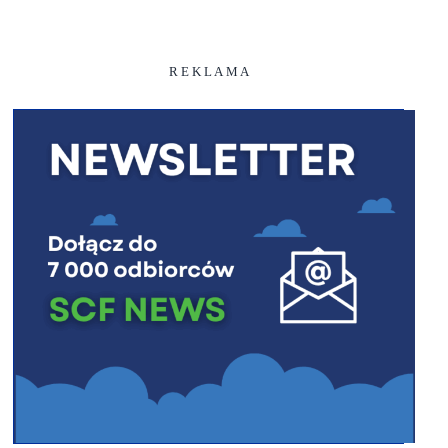
R E K L A M A