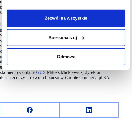
obserwowanych w ostatnich latach i kolejny dowód na trwałe
przenoszenie zakupów tej kategorii do kanału online, które
szczególnie wyraźnie ujawnia się w końcówce roku.
Zezwól na wszystkie
Listopadowe dane pokazują więc rynek, w którym po bardzo
mocnym październiku widoczne jest wyhamowanie dynamiki
w ujęciu miesiąc do miesiąca, a jednocześnie rośnie znaczenie
Spersonalizuj
sprzedaży internetowej. Grudzień – zgodnie z historycznym
schematem – najpewniej przyniesie spadek udziału e-commerce
oraz ujemną dynamikę miesiąc do miesiąca. Kluczowe będzie
natomiast to, czy w kolejnych miesiącach utrzyma się dodatnia
Odmowa
dynamika sprzedaży online rok do roku, co potwierdzałoby
trwałość zmian obserwowanych w drugiej połowie 2025 r.” –
skomentował dane
GUS
Miłosz Mickiewicz, dyrektor
ds. sprzedaży i rozwoju biznesu w Grupie Comperia.pl SA.