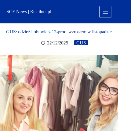
Przejdź
do
SCF News | Retailnet.pl
treści
GUS: odzież i obuwie z 12-proc. wzrostem w listopadzie
22/12/2025
GUS