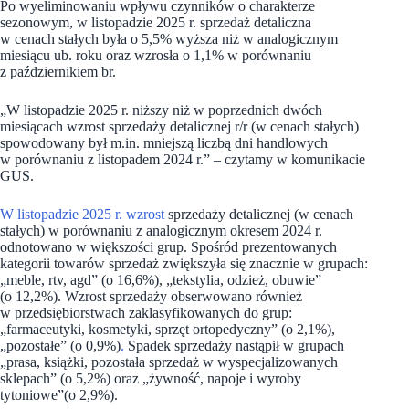
Po wyeliminowaniu wpływu czynników o charakterze
sezonowym, w listopadzie 2025 r. sprzedaż detaliczna
w cenach stałych była o 5,5% wyższa niż w analogicznym
miesiącu ub. roku oraz wzrosła o 1,1% w porównaniu
z październikiem br.
„W listopadzie 2025 r. niższy niż w poprzednich dwóch
miesiącach wzrost sprzedaży detalicznej r/r (w cenach stałych)
spowodowany był m.in. mniejszą liczbą dni handlowych
w porównaniu z listopadem 2024 r.” – czytamy w komunikacie
GUS.
W listopadzie 2025 r. wzrost
sprzedaży detalicznej (w cenach
stałych) w porównaniu z analogicznym okresem 2024 r.
odnotowano w większości grup. Spośród prezentowanych
kategorii towarów sprzedaż zwiększyła się znacznie w grupach:
„meble, rtv, agd” (o 16,6%), „tekstylia, odzież, obuwie”
(o 12,2%). Wzrost sprzedaży obserwowano również
w przedsiębiorstwach zaklasyfikowanych do grup:
„farmaceutyki, kosmetyki, sprzęt ortopedyczny” (o 2,1%),
„pozostałe” (o 0,9%)
.
Spadek sprzedaży nastąpił w grupach
„prasa, książki, pozostała sprzedaż w wyspecjalizowanych
sklepach” (o 5,2%) oraz „żywność, napoje i wyroby
tytoniowe”(o 2,9%).