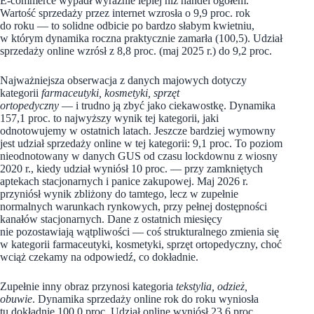
E-commerce wypadł wyraźnie lepiej niż handel ogółem.
Wartość sprzedaży przez internet wzrosła o 9,9 proc. rok
do roku — to solidne odbicie po bardzo słabym kwietniu,
w którym dynamika roczna praktycznie zamarła (100,5). Udział
sprzedaży online wzrósł z 8,8 proc. (maj 2025 r.) do 9,2 proc.
Najważniejsza obserwacja z danych majowych dotyczy
kategorii
farmaceutyki, kosmetyki, sprzęt
ortopedyczny
— i trudno ją zbyć jako ciekawostkę. Dynamika
157,1 proc. to najwyższy wynik tej kategorii, jaki
odnotowujemy w ostatnich latach. Jeszcze bardziej wymowny
jest udział sprzedaży online w tej kategorii: 9,1 proc. To poziom
nieodnotowany w danych GUS od czasu lockdownu z wiosny
2020 r., kiedy udział wyniósł 10 proc. — przy zamkniętych
aptekach stacjonarnych i panice zakupowej. Maj 2026 r.
przyniósł wynik zbliżony do tamtego, lecz w zupełnie
normalnych warunkach rynkowych, przy pełnej dostępności
kanałów stacjonarnych. Dane z ostatnich miesięcy
nie pozostawiają wątpliwości — coś strukturalnego zmienia się
w kategorii farmaceutyki, kosmetyki, sprzęt ortopedyczny, choć
wciąż czekamy na odpowiedź, co dokładnie.
Zupełnie inny obraz przynosi kategoria
tekstylia, odzież,
obuwie
. Dynamika sprzedaży online rok do roku wyniosła
tu dokładnie 100,0 proc. Udział online wyniósł 23,6 proc.,