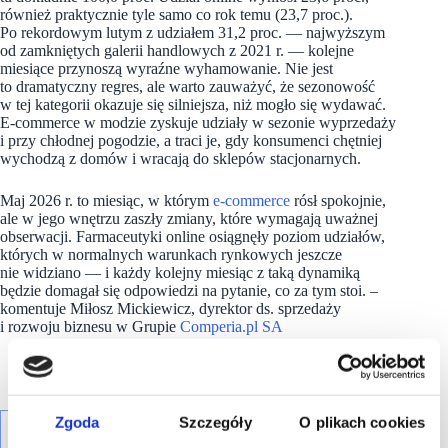
również praktycznie tyle samo co rok temu (23,7 proc.).
Po rekordowym lutym z udziałem 31,2 proc. — najwyższym
od zamkniętych galerii handlowych z 2021 r. — kolejne
miesiące przynoszą wyraźne wyhamowanie. Nie jest
to dramatyczny regres, ale warto zauważyć, że sezonowość
w tej kategorii okazuje się silniejsza, niż mogło się wydawać.
E-commerce w modzie zyskuje udziały w sezonie wyprzedaży
i przy chłodnej pogodzie, a traci je, gdy konsumenci chętniej
wychodzą z domów i wracają do sklepów stacjonarnych.
Maj 2026 r. to miesiąc, w którym
e-commerce
rósł spokojnie,
ale w jego wnętrzu zaszły zmiany, które wymagają uważnej
obserwacji. Farmaceutyki online osiągnęły poziom udziałów,
których w normalnych warunkach rynkowych jeszcze
nie widziano — i każdy kolejny miesiąc z taką dynamiką
będzie domagał się odpowiedzi na pytanie, co za tym stoi. –
komentuje Miłosz Mickiewicz, dyrektor ds. sprzedaży
i rozwoju biznesu w Grupie
Comperia.pl SA
Zgoda
Szczegóły
O plikach cookies