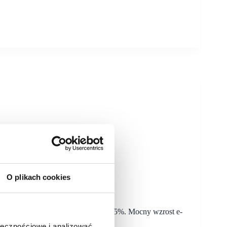
O plikach cookies
(rok wcześniej 1,9%) oraz m/m o 12,5%. Mocny wzrost e-
ołecznościowe i analizować