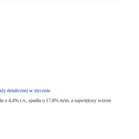
ży detalicznej w styczniu
a o 4,4% r./r., spadła o 17,8% m/m, a największy wzrost