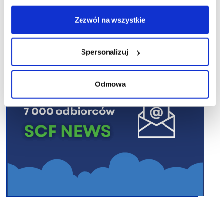
R E K L A M A
Zezwól na wszystkie
Spersonalizuj
Odmowa