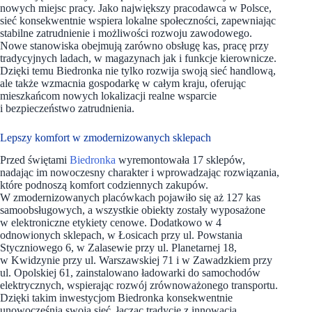
nowych miejsc pracy. Jako największy pracodawca w Polsce,
sieć konsekwentnie wspiera lokalne społeczności, zapewniając
stabilne zatrudnienie i możliwości rozwoju zawodowego.
Nowe stanowiska obejmują zarówno obsługę kas, pracę przy
tradycyjnych ladach, w magazynach jak i funkcje kierownicze.
Dzięki temu Biedronka nie tylko rozwija swoją sieć handlową,
ale także wzmacnia gospodarkę w całym kraju, oferując
mieszkańcom nowych lokalizacji realne wsparcie
i bezpieczeństwo zatrudnienia.
Lepszy komfort w zmodernizowanych sklepach
Przed świętami
Biedronka
wyremontowała 17 sklepów,
nadając im nowoczesny charakter i wprowadzając rozwiązania,
które podnoszą komfort codziennych zakupów.
W zmodernizowanych placówkach pojawiło się aż 127 kas
samoobsługowych, a wszystkie obiekty zostały wyposażone
w elektroniczne etykiety cenowe. Dodatkowo w 4
odnowionych sklepach, w Łosicach przy ul. Powstania
Styczniowego 6, w Zalasewie przy ul. Planetarnej 18,
w Kwidzynie przy ul. Warszawskiej 71 i w Zawadzkiem przy
ul. Opolskiej 61, zainstalowano ładowarki do samochodów
elektrycznych, wspierając rozwój zrównoważonego transportu.
Dzięki takim inwestycjom Biedronka konsekwentnie
unowocześnia swoją sieć, łącząc tradycję z innowacją