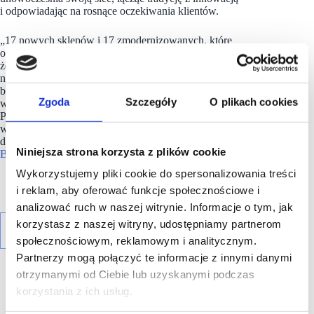
i odpowiadając na rosnące oczekiwania klientów.
„17 nowych sklepów i 17 zmodernizowanych, które
otworzyliśmy w ostatnim miesiącu to dowód na to,
że nieustannie inwestujemy w przyszłość i chcemy być jak
najbliżej naszych klientów. Ten rok kończymy z dumą,
bo nie tylko poszerzamy naszą obecność, ale przede wszystkim
Zgoda
Szczegóły
O plikach cookies
wspieramy lokalne społeczności i ułatwiamy milionom
Polaków przygotowania do najważniejszych, rodzinnych chwil
w roku. To nasza misja od trzydziestu lat i obietnica na kolejne
dekady” – Zbigniew Jaszkowski, Dyrektor Operacyjny w sieci
Niniejsza strona korzysta z plików cookie
Biedronka
Wykorzystujemy pliki cookie do spersonalizowania treści
i reklam, aby oferować funkcje społecznościowe i
analizować ruch w naszej witrynie. Informacje o tym, jak
korzystasz z naszej witryny, udostępniamy partnerom
społecznościowym, reklamowym i analitycznym.
Partnerzy mogą połączyć te informacje z innymi danymi
otrzymanymi od Ciebie lub uzyskanymi podczas
korzystania z ich usług.