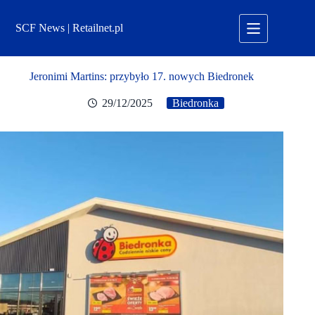
Przejdź
do
SCF News | Retailnet.pl
treści
Jeronimi Martins: przybyło 17. nowych Biedronek
29/12/2025
Biedronka