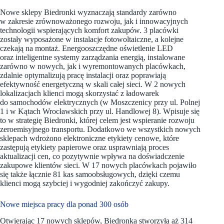
Nowe sklepy Biedronki wyznaczają standardy zarówno
w zakresie zrównoważonego rozwoju, jak i innowacyjnych
technologii wspierających komfort zakupów. 3 placówki
zostały wyposażone w instalacje fotowoltaiczne, a kolejne
czekają na montaż. Energooszczędne oświetlenie LED
oraz inteligentne systemy zarządzania energią, instalowane
zarówno w nowych, jak i wyremontowanych placówkach,
zdalnie optymalizują pracę instalacji oraz poprawiają
efektywność energetyczną w skali całej sieci. W 2 nowych
lokalizacjach klienci mogą skorzystać z ładowarek
do samochodów elektrycznych (w Moszczenicy przy ul. Polnej
1 i w Kątach Wrocławskich przy ul. Handlowej 8). Wpisuje się
to w strategię Biedronki, której celem jest wspieranie rozwoju
zeroemisyjnego transportu. Dodatkowo we wszystkich nowych
sklepach wdrożono elektroniczne etykiety cenowe, które
zastępują etykiety papierowe oraz usprawniają proces
aktualizacji cen, co pozytywnie wpływa na doświadczenie
zakupowe klientów sieci. W 17 nowych placówkach pojawiło
się także łącznie 81 kas samoobsługowych, dzięki czemu
klienci mogą szybciej i wygodniej zakończyć zakupy.
Nowe miejsca pracy dla ponad 300 osób
Otwierając 17 nowych sklepów, Biedronka stworzyła aż 314