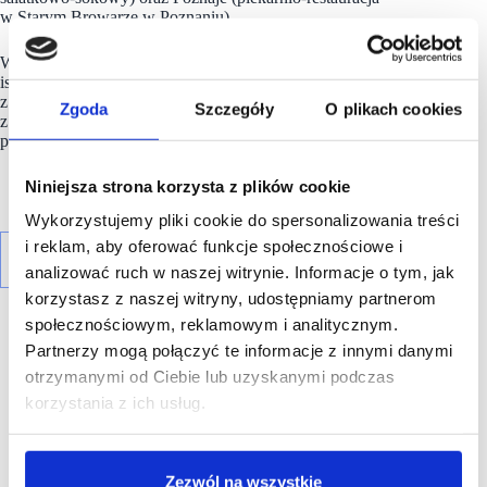
w Starym Browarze w Poznaniu)
W planach
ENATA BREAD
jest z jednej strony rozwój
istniejących konceptów, w tym zwiększenie liczby lokali,
z drugiej zaś stworzenie zupełnie nowych – także
Zgoda
Szczegóły
O plikach cookies
z wykorzystaniem nowoczesnych technologii w zakresie
produkcji, logistyki, zarządzania i sprzedaży.
Niniejsza strona korzysta z plików cookie
Wykorzystujemy pliki cookie do spersonalizowania treści
i reklam, aby oferować funkcje społecznościowe i
analizować ruch w naszej witrynie. Informacje o tym, jak
korzystasz z naszej witryny, udostępniamy partnerom
społecznościowym, reklamowym i analitycznym.
Partnerzy mogą połączyć te informacje z innymi danymi
otrzymanymi od Ciebie lub uzyskanymi podczas
korzystania z ich usług.
R E K L A M A
Zezwól na wszystkie