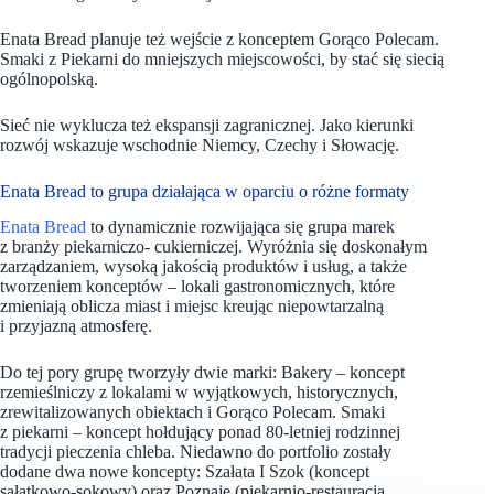
Enata Bread planuje też wejście z konceptem Gorąco Polecam.
Smaki z Piekarni do mniejszych miejscowości, by stać się siecią
ogólnopolską.
Sieć nie wyklucza też ekspansji zagranicznej. Jako kierunki
rozwój wskazuje wschodnie Niemcy, Czechy i Słowację.
Enata Bread to grupa działająca w oparciu o różne formaty
Enata Bread
to dynamicznie rozwijająca się grupa marek
z branży piekarniczo- cukierniczej. Wyróżnia się doskonałym
zarządzaniem, wysoką jakością produktów i usług, a także
tworzeniem konceptów – lokali gastronomicznych, które
zmieniają oblicza miast i miejsc kreując niepowtarzalną
i przyjazną atmosferę.
Do tej pory grupę tworzyły dwie marki: Bakery – koncept
rzemieślniczy z lokalami w wyjątkowych, historycznych,
zrewitalizowanych obiektach i Gorąco Polecam. Smaki
z piekarni – koncept hołdujący ponad 80-letniej rodzinnej
tradycji pieczenia chleba. Niedawno do portfolio zostały
dodane dwa nowe koncepty: Szałata I Szok (koncept
sałatkowo-sokowy) oraz Poznaje (piekarnio-restauracja