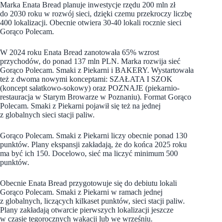
Marka Enata Bread planuje inwestycje rzędu 200 mln zł
do 2030 roku w rozwój sieci, dzięki czemu przekroczy liczbę
400 lokalizacji. Obecnie otwiera 30-40 lokali rocznie sieci
Gorąco Polecam.
W 2024 roku Enata Bread zanotowała 65% wzrost
przychodów, do ponad 137 mln PLN. Marka rozwija sieć
Gorąco Polecam. Smaki z Piekarni i BAKERY. Wystartowała
też z dwoma nowymi konceptami: SZAŁATA I SZOK
(koncept sałatkowo-sokowy) oraz POZNAJE (piekarnio-
restauracja w Starym Browarze w Poznaniu). Format Gorąco
Polecam. Smaki z Piekarni pojawił się też na jednej
z globalnych sieci stacji paliw.
Gorąco Polecam. Smaki z Piekarni liczy obecnie ponad 130
punktów. Plany ekspansji zakładają, że do końca 2025 roku
ma być ich 150. Docelowo, sieć ma liczyć minimum 500
punktów.
Obecnie Enata Bread przygotowuje się do debiutu lokali
Gorąco Polecam. Smaki z Piekarni w ramach jednej
z globalnych, liczących kilkaset punktów, sieci stacji paliw.
Plany zakładają otwarcie pierwszych lokalizacji jeszcze
w czasie tegorocznych wakacji lub we wrześniu.