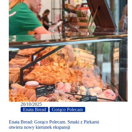
20/10/2025
Enata Bread
Gorąco Polecam
Enata Bread: Gorąco Polecam. Smaki z Piekarni
otwiera nowy kierunek ekspansji