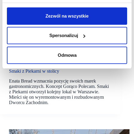
Zezwól na wszystkie
Spersonalizuj
05/01/2026
Enata Bread
Gorąco Polecam
Odmowa
Enata Bread umacnia pozycję Gorąco Polecam.
Smaki z Piekarni w stolicy
Enata Bread wzmacnia pozycję swoich marek
gastronomicznych. Koncept Gorąco Polecam. Smaki
z Piekarni otworzył kolejny lokal w Warszawie.
Mieści się on wyremontowanym i rozbudowanym
Dworcu Zachodnim.