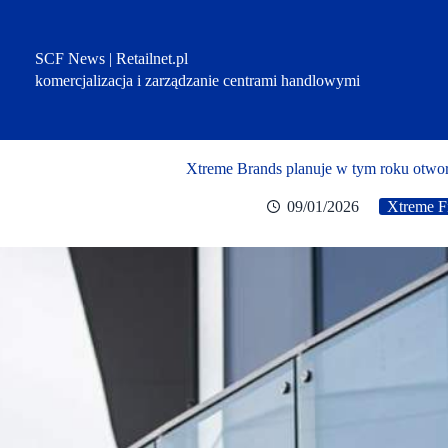
Przejdź
do
treści
SCF News | Retailnet.pl
komercjalizacja i zarządzanie centrami handlowymi
Xtreme Brands planuje w tym roku otwor
09/01/2026
Xtreme F