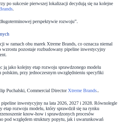
 po sukcesie pierwszej lokalizacji decydują się na kolejne
Brands
.
 długoterminowej perspektywie rozwoju”.
znych
acji w ramach obu marek Xtreme Brands, co oznacza niemal
o wzrostu pozostaje rozbudowany pipeline inwestycyjny
ent.
jąc ją jako kolejny etap rozwoju sprawdzonego modelu
 polskim, przy jednoczesnym uwzględnieniu specyfiki
lip Puchalski, Commercial Director
Xtreme Brands
..
 pipeline inwestycyjny na lata 2026, 2027 i 2028. Równolegle
ny etap rozwoju modelu, który sprawdził się na rynku
 przenoszenie know-how i sprawdzonych procesów
no pod względem struktury popytu, jak i uwarunkowań