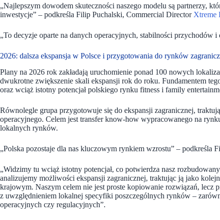
„Najlepszym dowodem skuteczności naszego modelu są partnerzy, którzy
inwestycje” – podkreśla Filip Puchalski, Commercial Director
Xtreme 
„To decyzje oparte na danych operacyjnych, stabilności przychodów i
2026: dalsza ekspansja w Polsce i przygotowania do rynków zagranic
Plany na 2026 rok zakładają uruchomienie ponad 100 nowych lokaliz
dwukrotne zwiększenie skali ekspansji rok do roku. Fundamentem teg
oraz wciąż istotny potencjał polskiego rynku fitness i family entertainm
Równolegle grupa przygotowuje się do ekspansji zagranicznej, traktu
operacyjnego. Celem jest transfer know-how wypracowanego na rynku
lokalnych rynków.
„Polska pozostaje dla nas kluczowym rynkiem wzrostu” – podkreśla Fi
„Widzimy tu wciąż istotny potencjał, co potwierdza nasz rozbudowany
analizujemy możliwości ekspansji zagranicznej, traktując ją jako kolej
krajowym. Naszym celem nie jest proste kopiowanie rozwiązań, lecz
z uwzględnieniem lokalnej specyfiki poszczególnych rynków – zarów
operacyjnych czy regulacyjnych”.