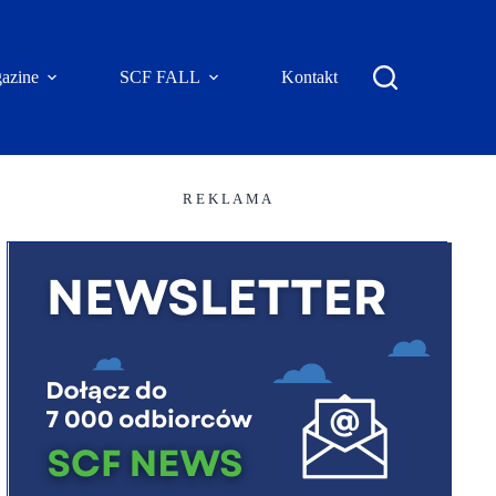
azine
SCF FALL
Kontakt
R E K L A M A