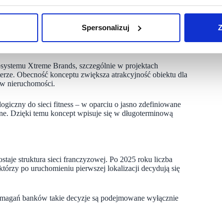
ów funkcjonujących w bezpośrednim sąsiedztwie zagłębi
ie podejście pozwala precyzyjnie dopasować ofertę
równo z perspektywy użytkowników, jak i właścicieli
Spersonalizuj
Z
osystemu Xtreme Brands, szczególnie w projektach
erze. Obecność konceptu zwiększa atrakcyjność obiektu dla
ów nieruchomości.
giczny do sieci fitness – w oparciu o jasno zdefiniowane
jne. Dzięki temu koncept wpisuje się w długoterminową
je struktura sieci franczyzowej. Po 2025 roku liczba
tórzy po uruchomieniu pierwszej lokalizacji decydują się
ymagań banków takie decyzje są podejmowane wyłącznie