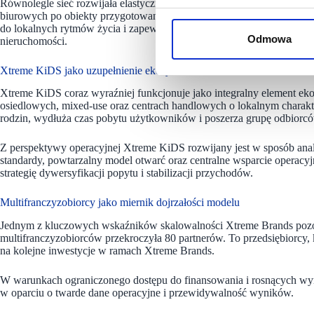
Równolegle sieć rozwijała elastyczne formaty lokalizacyjne: od klub
biurowych po obiekty przygotowane do działania w formule 24/7. Tak
do lokalnych rytmów życia i zapewnia stabilny, całoroczny popyt – za
Odmowa
nieruchomości.
Xtreme KiDS jako uzupełnienie ekosystemu
Xtreme KiDS coraz wyraźniej funkcjonuje jako integralny element ek
osiedlowych, mixed-use oraz centrach handlowych o lokalnym charakt
rodzin, wydłuża czas pobytu użytkowników i poszerza grupę odbiorc
Z perspektywy operacyjnej Xtreme KiDS rozwijany jest w sposób analo
standardy, powtarzalny model otwarć oraz centralne wsparcie operacy
strategię dywersyfikacji popytu i stabilizacji przychodów.
Multifranczyzobiorcy jako miernik dojrzałości modelu
Jednym z kluczowych wskaźników skalowalności Xtreme Brands pozosta
multifranczyzobiorców przekroczyła 80 partnerów. To przedsiębiorcy, k
na kolejne inwestycje w ramach Xtreme Brands.
W warunkach ograniczonego dostępu do finansowania i rosnących w
w oparciu o twarde dane operacyjne i przewidywalność wyników.