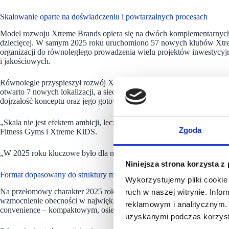
Skalowanie oparte na doświadczeniu i powtarzalnych procesach
Model rozwoju Xtreme Brands opiera się na dwóch komplementarnych f
dziecięcej. W samym 2025 roku uruchomiono 57 nowych klubów Xtrem
organizacji do równoległego prowadzenia wielu projektów inwestycy
i jakościowych.
Równolegle przyspieszył rozwój Xtreme KiDS – sieci nowoczesnych p
otwarto 7 nowych lokalizacji, a sieć zakończyła rok z 11 działającym
dojrzałość konceptu oraz jego gotowość do dalszego skalowania w r
„Skala nie jest efektem ambicji, lecz konsekwentnie budowanych, p
Zgoda
Fitness Gyms i Xtreme KiDS.
„W 2025 roku kluczowe było dla nas nie tylko tempo ekspansji, ale zdo
Niniejsza strona korzysta z
Format dopasowany do struktury miasta i stylu życia
Wykorzystujemy pliki cookie 
Na przełomowy charakter 2025 roku wpłynęła nie tylko liczba otwarć, l
ruch w naszej witrynie. Inf
wzmocnienie obecności w największych aglomeracjach. W samej Wars
reklamowym i analitycznym. 
convenience – kompaktowym, osiedlowym, zaprojektowanym z myślą o
uzyskanymi podczas korzysta