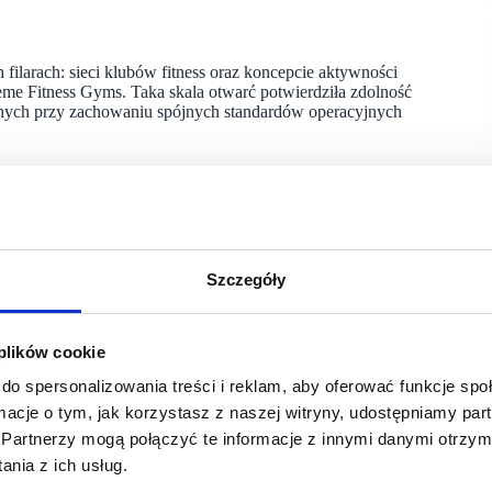
ilarach: sieci klubów fitness oraz koncepcie aktywności
e Fitness Gyms. Taka skala otwarć potwierdziła zdolność
jnych przy zachowaniu spójnych standardów operacyjnych
rzestrzeni ruchu i zabawy dla dzieci. W minionym roku
i punktami w Polsce. Minione miesiące potwierdziły operacyjną
amach jednego, wspólnego modelu zarządczego.
owtarzalnych procesów” – podkreśla James Cotton, CEO Xtreme
Szczegóły
lność organizacji do utrzymania tej skali w kolejnych latach”.
 plików cookie
do spersonalizowania treści i reklam, aby oferować funkcje sp
ecz także ich struktura. Istotnym elementem strategii było
ormacje o tym, jak korzystasz z naszej witryny, udostępniamy p
zawie uruchomiono cztery nowe kluby w formacie fitness
Partnerzy mogą połączyć te informacje z innymi danymi otrzym
 regularnych, krótkich wizytach.
nia z ich usług.