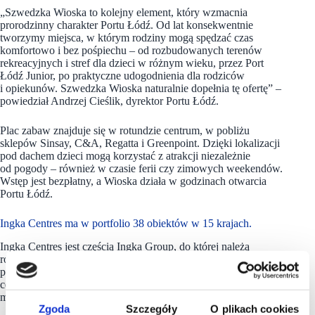
„Szwedzka Wioska to kolejny element, który wzmacnia
prorodzinny charakter Portu Łódź. Od lat konsekwentnie
tworzymy miejsca, w którym rodziny mogą spędzać czas
komfortowo i bez pośpiechu – od rozbudowanych terenów
rekreacyjnych i stref dla dzieci w różnym wieku, przez Port
Łódź Junior, po praktyczne udogodnienia dla rodziców
i opiekunów. Szwedzka Wioska naturalnie dopełnia tę ofertę” –
powiedział Andrzej Cieślik, dyrektor Portu Łódź.
Plac zabaw znajduje się w rotundzie centrum, w pobliżu
sklepów Sinsay, C&A, Regatta i Greenpoint. Dzięki lokalizacji
pod dachem dzieci mogą korzystać z atrakcji niezależnie
od pogody – również w czasie ferii czy zimowych weekendów.
Wstęp jest bezpłatny, a Wioska działa w godzinach otwarcia
Portu Łódź.
Ingka Centres ma w portfolio 38 obiektów w 15 krajach.
Ingka Centres jest częścią Ingka Group, do której należą
również IKEA Retail oraz Ingka Investments. Firma może
pochwalić się ponad 50-letnim doświadczeniem w zarządzaniu
centrami handlowymi i obecnie współpracuje z ponad 2500
marek, a jej portfolio obejmuje 38 obiektów w 15 krajach.
Zgoda
Szczegóły
O plikach cookies