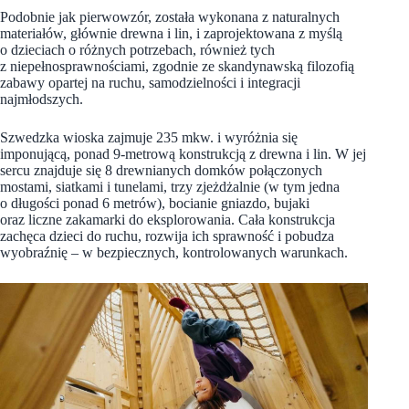
Podobnie jak pierwowzór, została wykonana z naturalnych
materiałów, głównie drewna i lin, i zaprojektowana z myślą
o dzieciach o różnych potrzebach, również tych
z niepełnosprawnościami, zgodnie ze skandynawską filozofią
zabawy opartej na ruchu, samodzielności i integracji
najmłodszych.
Szwedzka wioska zajmuje 235 mkw. i wyróżnia się
imponującą, ponad 9‑metrową konstrukcją z drewna i lin. W jej
sercu znajduje się 8 drewnianych domków połączonych
mostami, siatkami i tunelami, trzy zjeżdżalnie (w tym jedna
o długości ponad 6 metrów), bocianie gniazdo, bujaki
oraz liczne zakamarki do eksplorowania. Cała konstrukcja
zachęca dzieci do ruchu, rozwija ich sprawność i pobudza
wyobraźnię – w bezpiecznych, kontrolowanych warunkach.