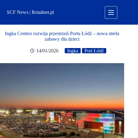
Przejdź
do
SCF News | Retailnet.pl
treści
Ingka Centres rozwija przestrzeń Portu Łódź – nowa strefa
zabawy dla dzieci
14/01/2026
Ingka
Port Łódź