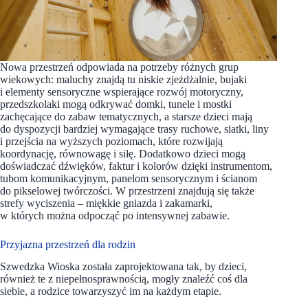
Nowa przestrzeń odpowiada na potrzeby różnych grup
wiekowych: maluchy znajdą tu niskie zjeżdżalnie, bujaki
i elementy sensoryczne wspierające rozwój motoryczny,
przedszkolaki mogą odkrywać domki, tunele i mostki
zachęcające do zabaw tematycznych, a starsze dzieci mają
do dyspozycji bardziej wymagające trasy ruchowe, siatki, liny
i przejścia na wyższych poziomach, które rozwijają
koordynację, równowagę i siłę. Dodatkowo dzieci mogą
doświadczać dźwięków, faktur i kolorów dzięki instrumentom,
tubom komunikacyjnym, panelom sensorycznym i ścianom
do pikselowej twórczości. W przestrzeni znajdują się także
strefy wyciszenia – miękkie gniazda i zakamarki,
w których można odpocząć po intensywnej zabawie.
Przyjazna przestrzeń dla rodzin
Szwedzka Wioska została zaprojektowana tak, by dzieci,
również te z niepełnosprawnością, mogły znaleźć coś dla
siebie, a rodzice towarzyszyć im na każdym etapie.