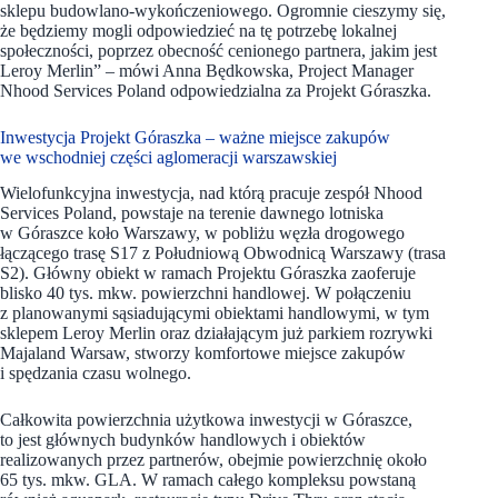
sklepu budowlano-wykończeniowego. Ogromnie cieszymy się,
że będziemy mogli odpowiedzieć na tę potrzebę lokalnej
społeczności, poprzez obecność cenionego partnera, jakim jest
Leroy Merlin” – mówi Anna Będkowska, Project Manager
Nhood Services Poland odpowiedzialna za Projekt Góraszka.
Inwestycja Projekt Góraszka – ważne miejsce zakupów
we wschodniej części aglomeracji warszawskiej
Wielofunkcyjna inwestycja, nad którą pracuje zespół Nhood
Services Poland, powstaje na terenie dawnego lotniska
w Góraszce koło Warszawy, w pobliżu węzła drogowego
łączącego trasę S17 z Południową Obwodnicą Warszawy (trasa
S2). Główny obiekt w ramach Projektu Góraszka zaoferuje
blisko 40 tys. mkw. powierzchni handlowej. W połączeniu
z planowanymi sąsiadującymi obiektami handlowymi, w tym
sklepem Leroy Merlin oraz działającym już parkiem rozrywki
Majaland Warsaw, stworzy komfortowe miejsce zakupów
i spędzania czasu wolnego.
Całkowita powierzchnia użytkowa inwestycji w Góraszce,
to jest głównych budynków handlowych i obiektów
realizowanych przez partnerów, obejmie powierzchnię około
65 tys. mkw. GLA. W ramach całego kompleksu powstaną