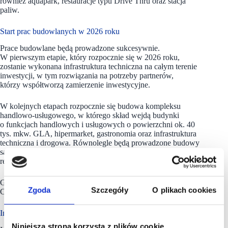
również aquapark, restauracje typu Drive Thru oraz stacja
paliw.
Start prac budowlanych w 2026 roku
Prace budowlane będą prowadzone sukcesywnie.
W pierwszym etapie, który rozpocznie się w 2026 roku,
zostanie wykonana infrastruktura techniczna na całym terenie
inwestycji, w tym rozwiązania na potrzeby partnerów,
którzy współtworzą zamierzenie inwestycyjne.
W kolejnych etapach rozpocznie się budowa kompleksu
handlowo-usługowego, w którego skład wejdą budynki
o funkcjach handlowych i usługowych o powierzchni ok. 40
tys. mkw. GLA, hipermarket, gastronomia oraz infrastruktura
techniczna i drogowa. Równolegle będą prowadzone budowy
sąsiednich obiektów należących do partnerów, czyli obiektów
restauracyjnych, sklepu DIY oraz aquaparku.
Głównym inwestorem części handlowej inwestycji jest firma
Zgoda
Szczegóły
O plikach cookies
Ceetrus Polska.
Inwestycja przyjazna mieszkańcom i środowisku
Niniejsza strona korzysta z plików cookie