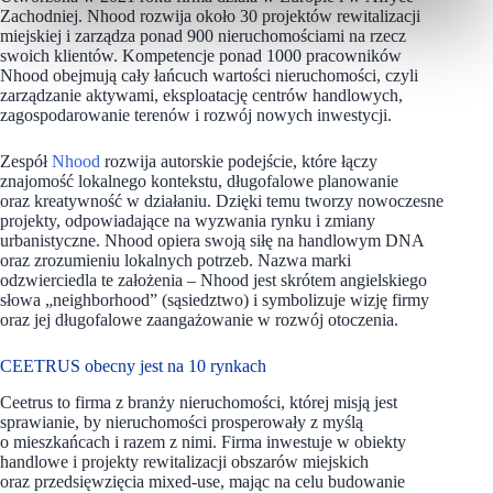
Zachodniej. Nhood rozwija około 30 projektów rewitalizacji
miejskiej i zarządza ponad 900 nieruchomościami na rzecz
swoich klientów. Kompetencje ponad 1000 pracowników
Nhood obejmują cały łańcuch wartości nieruchomości, czyli
zarządzanie aktywami, eksploatację centrów handlowych,
zagospodarowanie terenów i rozwój nowych inwestycji.
Zespół
Nhood
rozwija autorskie podejście, które łączy
znajomość lokalnego kontekstu, długofalowe planowanie
oraz kreatywność w działaniu. Dzięki temu tworzy nowoczesne
projekty, odpowiadające na wyzwania rynku i zmiany
urbanistyczne. Nhood opiera swoją siłę na handlowym DNA
oraz zrozumieniu lokalnych potrzeb. Nazwa marki
odzwierciedla te założenia – Nhood jest skrótem angielskiego
słowa „neighborhood” (sąsiedztwo) i symbolizuje wizję firmy
oraz jej długofalowe zaangażowanie w rozwój otoczenia.
CEETRUS obecny jest na 10 rynkach
Ceetrus to firma z branży nieruchomości, której misją jest
sprawianie, by nieruchomości prosperowały z myślą
o mieszkańcach i razem z nimi. Firma inwestuje w obiekty
handlowe i projekty rewitalizacji obszarów miejskich
oraz przedsięwzięcia mixed-use, mając na celu budowanie