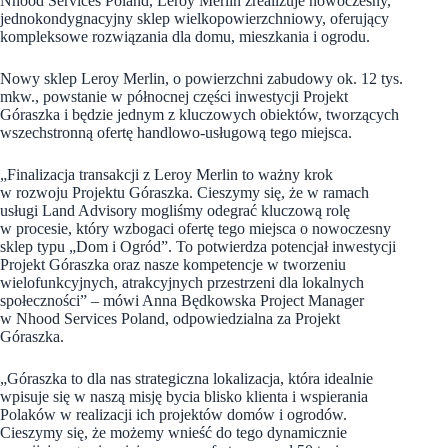
Nhood Services Poland, Leroy Merlin zrealizuje nowoczesny,
jednokondygnacyjny sklep wielkopowierzchniowy, oferujący
kompleksowe rozwiązania dla domu, mieszkania i ogrodu.
Nowy sklep Leroy Merlin, o powierzchni zabudowy ok. 12 tys.
mkw., powstanie w północnej części inwestycji Projekt
Góraszka i będzie jednym z kluczowych obiektów, tworzących
wszechstronną ofertę handlowo-usługową tego miejsca.
„Finalizacja transakcji z Leroy Merlin to ważny krok
w rozwoju Projektu Góraszka. Cieszymy się, że w ramach
usługi Land Advisory mogliśmy odegrać kluczową rolę
w procesie, który wzbogaci ofertę tego miejsca o nowoczesny
sklep typu „Dom i Ogród”. To potwierdza potencjał inwestycji
Projekt Góraszka oraz nasze kompetencje w tworzeniu
wielofunkcyjnych, atrakcyjnych przestrzeni dla lokalnych
społeczności” – mówi Anna Będkowska Project Manager
w Nhood Services Poland, odpowiedzialna za Projekt
Góraszka.
„Góraszka to dla nas strategiczna lokalizacja, która idealnie
wpisuje się w naszą misję bycia blisko klienta i wspierania
Polaków w realizacji ich projektów domów i ogrodów.
Cieszymy się, że możemy wnieść do tego dynamicznie