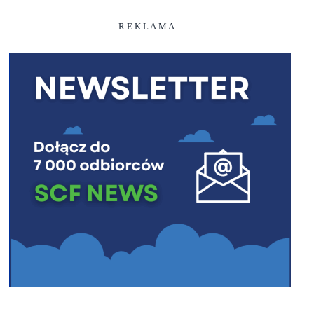
R E K L A M A