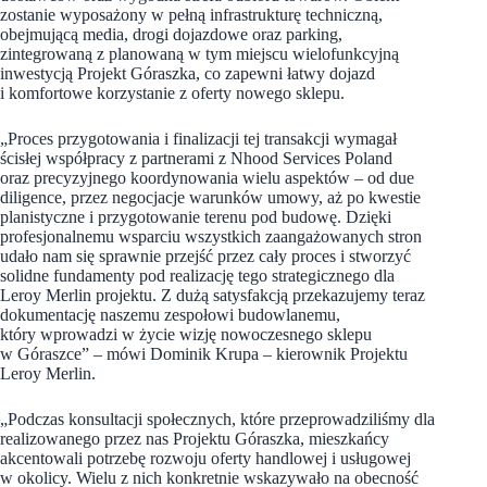
zostanie wyposażony w pełną infrastrukturę techniczną,
obejmującą media, drogi dojazdowe oraz parking,
zintegrowaną z planowaną w tym miejscu wielofunkcyjną
inwestycją Projekt Góraszka, co zapewni łatwy dojazd
i komfortowe korzystanie z oferty nowego sklepu.
„Proces przygotowania i finalizacji tej transakcji wymagał
ścisłej współpracy z partnerami z Nhood Services Poland
oraz precyzyjnego koordynowania wielu aspektów – od due
diligence, przez negocjacje warunków umowy, aż po kwestie
planistyczne i przygotowanie terenu pod budowę. Dzięki
profesjonalnemu wsparciu wszystkich zaangażowanych stron
udało nam się sprawnie przejść przez cały proces i stworzyć
solidne fundamenty pod realizację tego strategicznego dla
Leroy Merlin projektu. Z dużą satysfakcją przekazujemy teraz
dokumentację naszemu zespołowi budowlanemu,
który wprowadzi w życie wizję nowoczesnego sklepu
w Góraszce” – mówi Dominik Krupa – kierownik Projektu
Leroy Merlin.
„Podczas konsultacji społecznych, które przeprowadziliśmy dla
realizowanego przez nas Projektu Góraszka, mieszkańcy
akcentowali potrzebę rozwoju oferty handlowej i usługowej
w okolicy. Wielu z nich konkretnie wskazywało na obecność