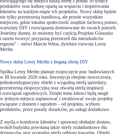
rozwijającego się miejsca naszą ofertę z ponad 50 tysięcy
produktów oraz kulturę opartą na wsparciu i inspirowaniu
klientów na każdym etapie ich projektów. Nowy sklep będzie
nie tylko przestrzenią handlową, ale przede wszystkim
miejscem, gdzie lokalna społeczność znajdzie fachową pomoc,
warsztaty DIY i rozwiązania dostosowane do swoich potrzeb.
Jesteśmy dumni, że możemy być częścią Projektu Góraszka
i razem tworzyć przyjazną przestrzeń dla mieszkańców
regionu” – mówi Marcin Witos, dyrektor rozwoju Leroy
Merlin.
Nowy sklep Leroy Merlin z bogatą ofertą DIY
Spółka Leroy Merlin planuje rozpoczęcie prac budowlanych
w III kwartale 2026 roku. Inwestycja obejmie nowoczesny,
jednokondygnacyjny obiekt z wygodną strefą sprzedaży,
przestrzenią ekspozycyjną oraz otwartą strefą inspiracji
i rozwiązań ogrodowych. Dzięki temu klienci będą mogli
w jednym miejscu zaplanować i zrealizować swoje projekty
związane z domem i ogrodem – od projektu, wyboru
produktów, przez porady doradców, po usługi dodatkowe.
Z myślą o komforcie klientów i sprawnej obsłudze dostaw,
wokół budynku powstaną także strefy rozładunkowe dla
dostawców oraz wygodna strefa odbioru towarów. Obiekt