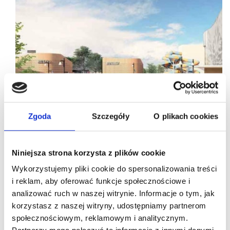
Zgoda
Szczegóły
O plikach cookies
Niniejsza strona korzysta z plików cookie
Wykorzystujemy pliki cookie do spersonalizowania treści
22/04/2024
Nhood
Góraszka
i reklam, aby oferować funkcje społecznościowe i
analizować ruch w naszej witrynie. Informacje o tym, jak
Nhood Services Poland: Projekt Góraszka
korzystasz z naszej witryny, udostępniamy partnerom
z kluczowym certyfikatem
społecznościowym, reklamowym i analitycznym.
Wielofunkcyjna inwestycja Projekt Góraszka,