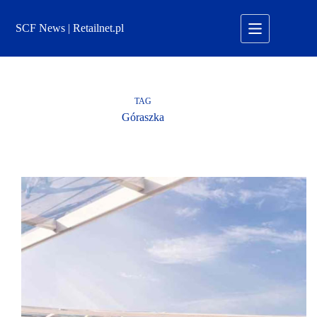
Przejdź
do
SCF News | Retailnet.pl
treści
TAG
Góraszka