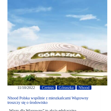
11/10/2022
Ceetrus
Góraszka
Nhood
Nhood Polska wspólnie z mieszkańcami Wiązowny
troszczy się o środowisko
„Wiązy dla Wiązowny” to akcja edukacyjna