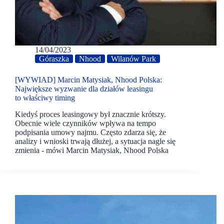
14/04/2023
Góraszka
Nhood
Wilanów Park
[WYWIAD] Marcin Matysiak, Nhood Polska:
Największe wyzwanie dla działów leasingu
to właściwy timing
Kiedyś proces leasingowy był znacznie krótszy.
Obecnie wiele czynników wpływa na tempo
podpisania umowy najmu. Często zdarza się, że
analizy i wnioski trwają dłużej, a sytuacja nagle się
zmienia - mówi Marcin Matysiak, Nhood Polska