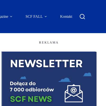
azine
SCF FALL
Kontakt
R E K L A M A