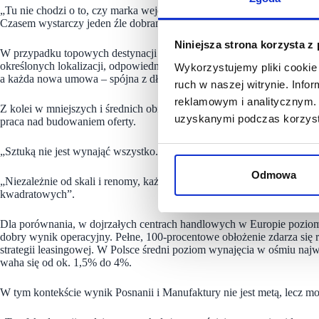
„Tu nie chodzi o to, czy marka wejdzie do centrum, ale na jakich wa
Czasem wystarczy jeden źle dobrany element, by cała układanka przest
Niniejsza strona korzysta z
W przypadku topowych destynacji handlowych procesy decyzyjne są dł
określonych lokalizacji, odpowiedniej ekspozycji i właściwego sąsie
Wykorzystujemy pliki cookie 
a każda nowa umowa – spójna z długoterminową wizją centrum.
ruch w naszej witrynie. Inf
reklamowym i analitycznym. 
Z kolei w mniejszych i średnich obiektach wyzwania są inne. Tam klu
uzyskanymi podczas korzysta
praca nad budowaniem oferty.
„Sztuką nie jest wynająć wszystko. Sztuką jest wynająć mądrze” – po
Odmowa
„Niezależnie od skali i renomy, każdy obiekt wymaga tej samej uwagi, 
kwadratowych”.
Dla porównania, w dojrzałych centrach handlowych w Europie pozio
dobry wynik operacyjny. Pełne, 100-procentowe obłożenie zdarza się rz
strategii leasingowej. W Polsce średni poziom wynajęcia w ośmiu naj
waha się od ok. 1,5% do 4%.
W tym kontekście wynik Posnanii i Manufaktury nie jest metą, lecz m