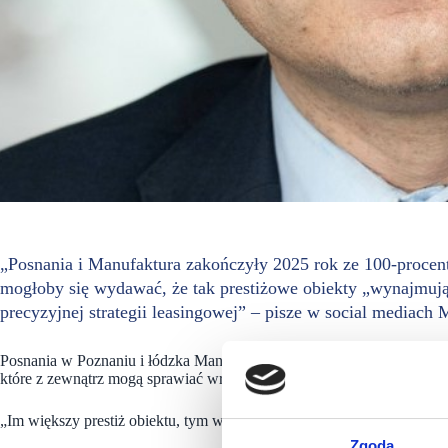
„Posnania i Manufaktura zakończyły 2025 rok ze 100-proc
mogłoby się wydawać, że tak prestiżowe obiekty „wynajmują 
precyzyjnej strategii leasingowej” – pisze w social mediach
Posnania w Poznaniu i łódzka Manufaktura to jedne z najbardziej ro
które z zewnątrz mogą sprawiać wrażenie leasingowych samograjów. R
„Im większy prestiż obiektu, tym wyższe oczekiwania po obu stronach
Zgoda