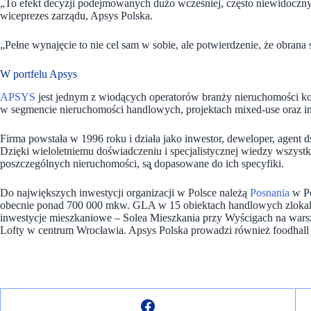
„To efekt decyzji podejmowanych dużo wcześniej, często niewidoczn
wiceprezes zarządu, Apsys Polska.
„Pełne wynajęcie to nie cel sam w sobie, ale potwierdzenie, że obrana s
W portfelu Apsys
APSYS
jest jednym z wiodących operatorów branży nieruchomości kom
w segmencie nieruchomości handlowych, projektach mixed-use oraz i
Firma powstała w 1996 roku i działa jako inwestor, deweloper, agent 
Dzięki wieloletniemu doświadczeniu i specjalistycznej wiedzy wszystkie 
poszczególnych nieruchomości, są̨ dopasowane do ich specyfiki.
Do największych inwestycji organizacji w Polsce należą
Posnania
w P
obecnie ponad 700 000 mkw. GLA w 15 obiektach handlowych zlokal
inwestycje mieszkaniowe – Solea Mieszkania przy Wyścigach na war
Lofty w centrum Wrocławia. Apsys Polska prowadzi również foodhall