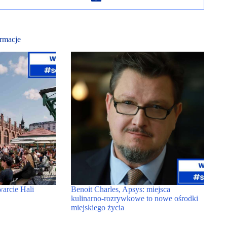
rmacje
warcie Hali
Benoit Charles, Apsys: miejsca
kulinarno-rozrywkowe to nowe ośrodki
miejskiego życia