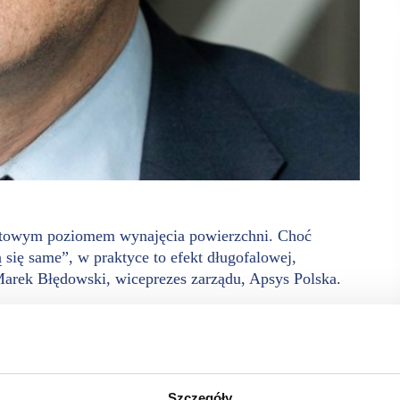
entowym poziomem wynajęcia powierzchni. Choć
się same”, w praktyce to efekt długofalowej,
 Marek Błędowski, wiceprezes zarządu, Apsys Polska.
zpoznawalnych centrów handlowych w Polsce. Ikony rynku,
zeczywistość jest jednak znacznie bardziej wymagająca.
 stołu” – pisze Marek Błędowski z Apsys.
Szczegóły