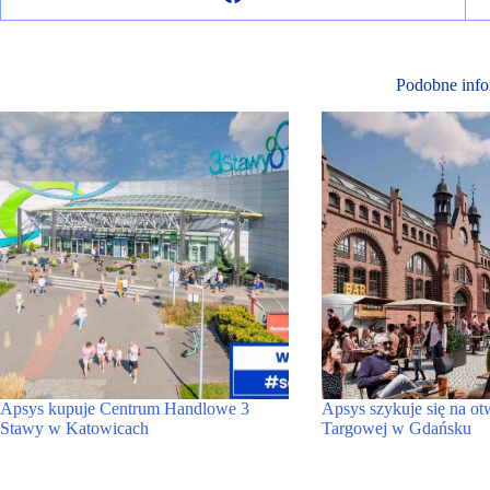
Podobne info
Apsys kupuje Centrum Handlowe 3
Apsys szykuje się na ot
Stawy w Katowicach
Targowej w Gdańsku