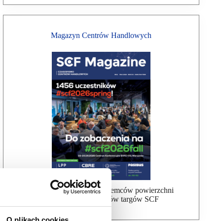
Magazyn Centrów Handlowych
Bezpłatna wysyłka dla najemców powierzchni
handlowej, uczestników targów SCF
O plikach cookies