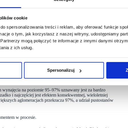
runkach i czy będzie realnym wzmocnieniem całego tenant-mixu.
ała działać”.
 plików cookie
ugie i złożone. Globalne marki oczekują precyzyjnie
dztwa. Czynsze muszą być adekwatne do potencjału obiektu,
do spersonalizowania treści i reklam, aby oferować funkcje sp
ormacje o tym, jak korzystasz z naszej witryny, udostępniamy p
Partnerzy mogą połączyć te informacje z innymi danymi otrzym
czowe znaczenie mają elastyczność, kreatywność i codzienna
nia z ich usług.
dkreśla Marek Błędowski, wiceprezes zarządu, Apsys Polska
Spersonalizuj
Z
odpowiedzialności i myślenia o całości, a nie tylko o metrach
m wynajęcia na poziomie 95–97% uznawany jest za bardzo
adko i najczęściej jest efektem konsekwentnej, wieloletniej
większych aglomeracjach przekracza 97%, a udział pustostanów
omentem w procesie.