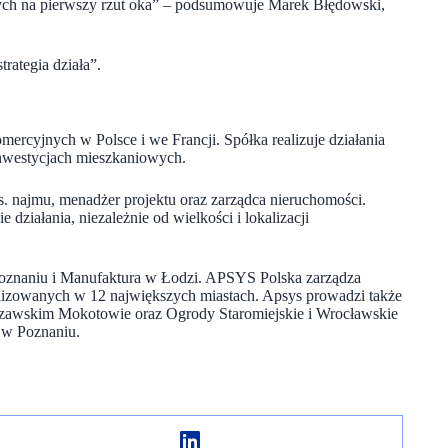
ych na pierwszy rzut oka” – podsumowuje Marek Błędowski,
trategia działa”.
ercyjnych w Polsce i we Francji. Spółka realizuje działania
nwestycjach mieszkaniowych.
ds. najmu, menadżer projektu oraz zarządca nieruchomości.
działania, niezależnie od wielkości i lokalizacji
oznaniu i Manufaktura w Łodzi. APSYS Polska zarządza
izowanych w 12 największych miastach. Apsys prowadzi także
szawskim Mokotowie oraz Ogrody Staromiejskie i Wrocławskie
 w Poznaniu.