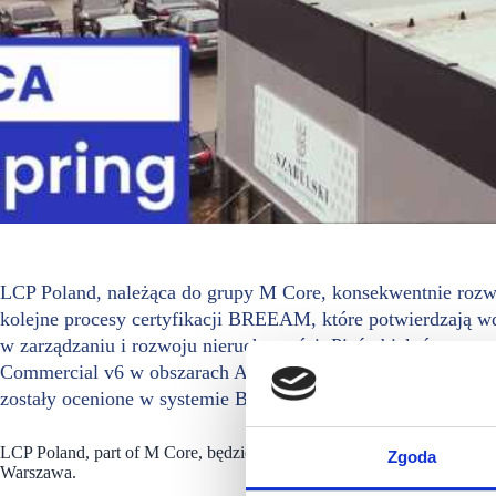
LCP Poland, należąca do grupy M Core, konsekwentnie rozwi
kolejne procesy certyfikacji BREEAM, które potwierdzają 
w zarządzaniu i rozwoju nieruchomości. Pięć obiektów otrz
Commercial v6 w obszarach Asset Performance oraz Manage
zostały ocenione w systemie BREEAM International New Con
LCP Poland, part of M Core, będzie wystawcą targów
#scf2026spring
Zgoda
Warszawa.