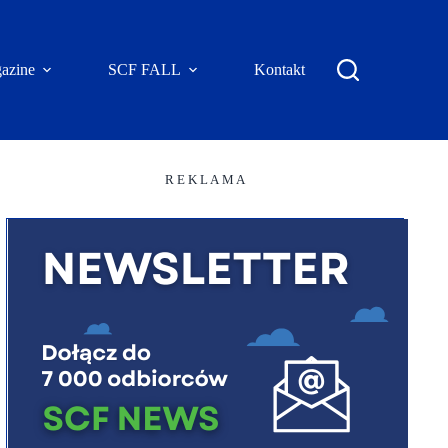
azine
SCF FALL
Kontakt
R E K L A M A