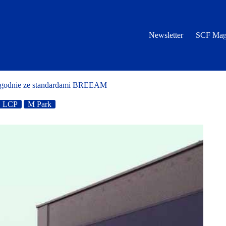
Newsletter
SCF Mag
 zgodnie ze standardami BREEAM
LCP
M Park