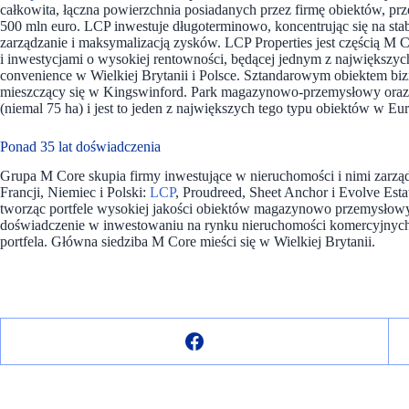
całkowita, łączna powierzchnia posiadanych przez firmę obiektów, pr
500 mln euro. LCP inwestuje długoterminowo, koncentrując się na st
zarządzanie i maksymalizacją zysków. LCP Properties jest częścią M 
i inwestycjami o wysokiej rentowności, będącej jednym z największyc
convenience w Wielkiej Brytanii i Polsce. Sztandarowym obiektem biz
mieszczący się w Kingswinford. Park magazynowo-przemysłowy oraz
(niemal 75 ha) i jest to jeden z największych tego typu obiektów w Eu
Ponad 35 lat doświadczenia
Grupa M Core skupia firmy inwestujące w nieruchomości i nimi zarząd
Francji, Niemiec i Polski:
LCP
, Proudreed, Sheet Anchor i Evolve Esta
tworząc portfele wysokiej jakości obiektów magazynowo przemysłowy
doświadczenie w inwestowaniu na rynku nieruchomości komercyjnych
portfela. Główna siedziba M Core mieści się w Wielkiej Brytanii.