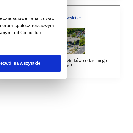
Bezpłatny Newsletter
ołecznościowe i analizować
artnerom społecznościowym,
anymi od Ciebie lub
Dołącz do ponad 7000 czytelników codziennego
ezwól na wszystkie
newslettera!