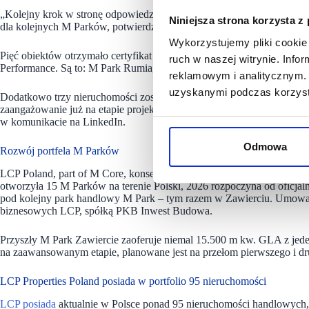
„Kolejny krok w stronę odpowiedzialnego rozwoju naszego portfela j
Niniejsza strona korzysta z
dla kolejnych M Parków, potwierdzając, że zrównoważone podejście jes
Wykorzystujemy pliki cookie 
Pięć obiektów otrzymało certyfikat BREEAM International In-Use: 
ruch w naszej witrynie. Inf
Performance. Są to: M Park Rumia, Puck, Jelenia Góra, Portowa oraz 
reklamowym i analitycznym. 
uzyskanymi podczas korzysta
Dodatkowo trzy nieruchomości zostały ocenione w systemie BREEAM I
zaangażowanie już na etapie projektowania i realizacji inwestycji: M P
w komunikacie na LinkedIn.
Odmowa
Rozwój portfela M Parków
LCP Poland, part of M Core, konsekwentnie realizuje strategię dyna
otworzyła 15 M Parków na terenie Polski, 2026 rozpoczyna od oficja
pod kolejny park handlowy M Park – tym razem w Zawierciu. Umowa 
biznesowych LCP, spółką PKB Inwest Budowa.
Przyszły M Park Zawiercie zaoferuje niemal 15.500 m kw. GLA z jede
na zaawansowanym etapie, planowane jest na przełom pierwszego i dr
LCP Properties Poland posiada w portfolio 95 nieruchomości
LCP posiada
aktualnie w Polsce ponad 95 nieruchomości handlowych