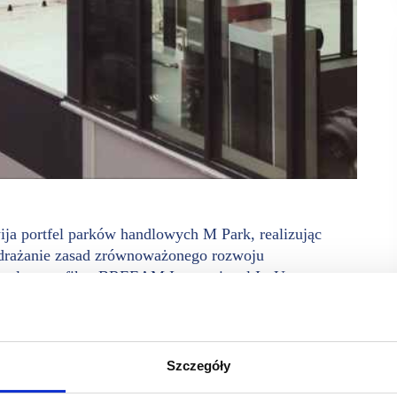
ja portfel parków handlowych M Park, realizując
wdrażanie zasad zrównoważonego rozwoju
ymało certyfikat BREEAM International In-Use:
ment Performance. Dodatkowo trzy nieruchomości
struction v6.
, które odbędą się 24-25 marca 2026 na Stadionie Legii
Szczegóły