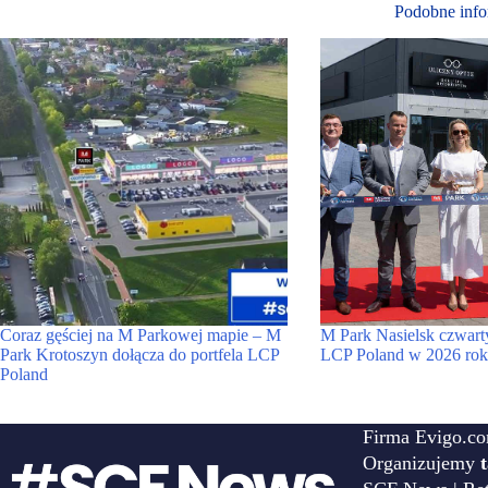
Podobne info
Coraz gęściej na M Parkowej mapie – M
M Park Nasielsk czwar
Park Krotoszyn dołącza do portfela LCP
LCP Poland w 2026 ro
Poland
Firma Evigo.co
Organizujemy