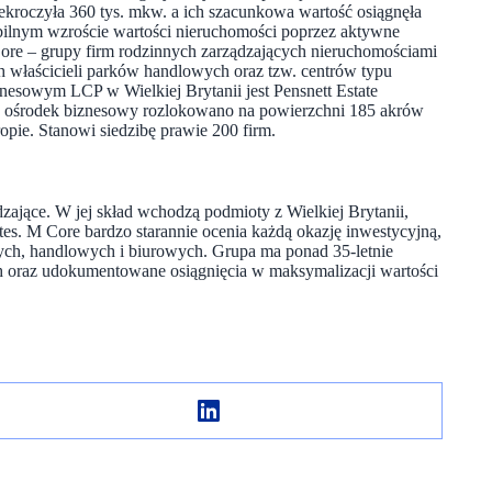
zekroczyła 360 tys. mkw. a ich szacunkowa wartość osiągnęła
abilnym wzroście wartości nieruchomości poprzez aktywne
Core – grupy firm rodzinnych zarządzających nieruchomościami
h właścicieli parków handlowych oraz tzw. centrów typu
nesowym LCP w Wielkiej Brytanii jest Pensnett Estate
 ośrodek biznesowy rozlokowano na powierzchni 185 akrów
ropie. Stanowi siedzibę prawie 200 firm.
zające. W jej skład wchodzą podmioty z Wielkiej Brytanii,
tes. M Core bardzo starannie ocenia każdą okazję inwestycyjną,
ch, handlowych i biurowych. Grupa ma ponad 35-letnie
 oraz udokumentowane osiągnięcia w maksymalizacji wartości