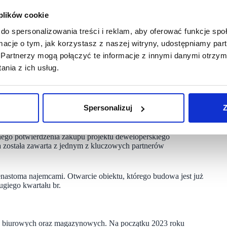
est już za nami. Zakończyliśmy proces certyfikacji BREEAM
 plików cookie
t realnym standardem naszych działań, a nie tylko deklaracją.
do spersonalizowania treści i reklam, aby oferować funkcje sp
Commercial v6 w obszarach Asset Performance oraz Management
ormacje o tym, jak korzystasz z naszej witryny, udostępniamy p
M Park Zielone Tarasy.
Partnerzy mogą połączyć te informacje z innymi danymi otrzym
nia z ich usług.
nternational New Construction v6, co podkreśla nasze
ark Olsztyn, Iława oraz Szubin” – napisała firma
Spersonalizuj
Z
micznego rozwoju. Po rekordowym roku, w którym firma
lnego potwierdzenia zakupu projektu deweloperskiego
została zawarta z jednym z kluczowych partnerów
nastoma najemcami. Otwarcie obiektu, którego budowa jest już
ugiego kwartału br.
, biurowych oraz magazynowych. Na początku 2023 roku