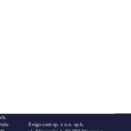
ch.
talu
Evigo.com sp. z o.o. sp.k.