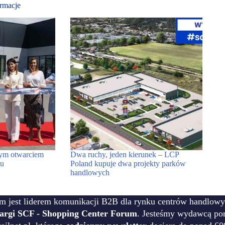
rmacje
tym otwarciem
Dwa ruchy, jeden kierunek – LCP
ku
Poland kupuje dwa projekty parków
handlowych
m jest liderem komunikacji B2B dla rynku centrów handlowy
targi SCF - Shopping Center Forum
. Jesteśmy wydawcą por