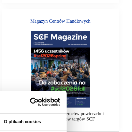
Magazyn Centrów Handlowych
Bezpłatna wysyłka dla najemców powierzchni
handlowej, uczestników targów SCF
O plikach cookies