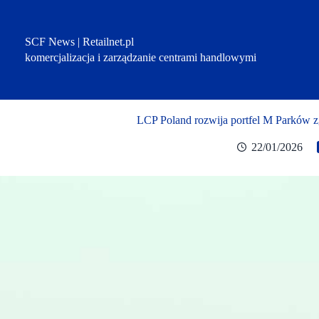
Przejdź
do
treści
SCF News | Retailnet.pl
komercjalizacja i zarządzanie centrami handlowymi
LCP Poland rozwija portfel M Parków
22/01/2026