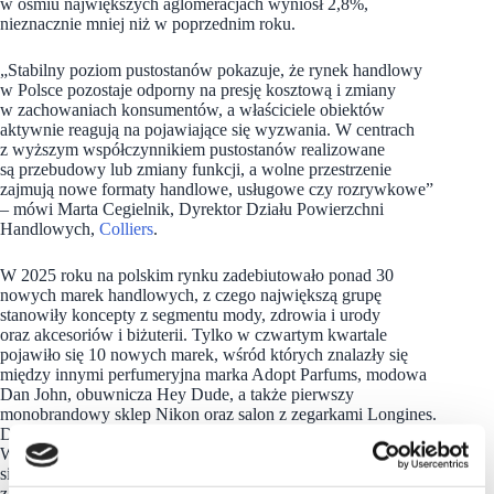
w ośmiu największych aglomeracjach wyniósł 2,8%,
nieznacznie mniej niż w poprzednim roku.
„Stabilny poziom pustostanów pokazuje, że rynek handlowy
w Polsce pozostaje odporny na presję kosztową i zmiany
w zachowaniach konsumentów, a właściciele obiektów
aktywnie reagują na pojawiające się wyzwania. W centrach
z wyższym współczynnikiem pustostanów realizowane
są przebudowy lub zmiany funkcji, a wolne przestrzenie
zajmują nowe formaty handlowe, usługowe czy rozrywkowe”
– mówi Marta Cegielnik, Dyrektor Działu Powierzchni
Handlowych,
Colliers
.
W 2025 roku na polskim rynku zadebiutowało ponad 30
nowych marek handlowych, z czego największą grupę
stanowiły koncepty z segmentu mody, zdrowia i urody
oraz akcesoriów i biżuterii. Tylko w czwartym kwartale
pojawiło się 10 nowych marek, wśród których znalazły się
między innymi perfumeryjna marka Adopt Parfums, modowa
Dan John, obuwnicza Hey Dude, a także pierwszy
monobrandowy sklep Nikon oraz salon z zegarkami Longines.
Do polskich obiektów handlowych wróciła marka Boardriders.
W Szczecinie otwarto pierwszą w Polsce placówkę niemieckiej
sieci Burgermeister. Te debiuty potwierdzają rosnące
zainteresowanie polskim rynkiem detalicznym i jego dalszy