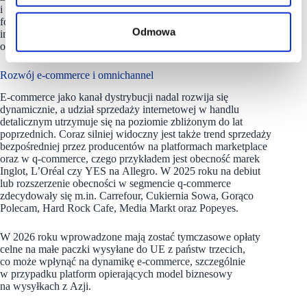
i gastronomicznych. To właśnie marki premium i innowacyjne
formaty, w tym foodhalle, znacząco podnoszą atrakcyjność
Odmowa
inwestycji i pozostają szczególnie pożądane przez właścicieli
obiektów” – wyjaśnia Marta Cegielnik,
Colliers
.
Rozwój e-commerce i omnichannel
E‑commerce jako kanał dystrybucji nadal rozwija się
dynamicznie, a udział sprzedaży internetowej w handlu
detalicznym utrzymuje się na poziomie zbliżonym do lat
poprzednich. Coraz silniej widoczny jest także trend sprzedaży
bezpośredniej przez producentów na platformach marketplace
oraz w q‑commerce, czego przykładem jest obecność marek
Inglot, L’Oréal czy YES na Allegro. W 2025 roku na debiut
lub rozszerzenie obecności w segmencie q‑commerce
zdecydowały się m.in. Carrefour, Cukiernia Sowa, Gorąco
Polecam, Hard Rock Cafe, Media Markt oraz Popeyes.
W 2026 roku wprowadzone mają zostać tymczasowe opłaty
celne na małe paczki wysyłane do UE z państw trzecich,
co może wpłynąć na dynamikę e‑commerce, szczególnie
w przypadku platform opierających model biznesowy
na wysyłkach z Azji.