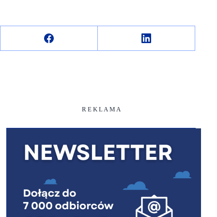
R E K L A M A