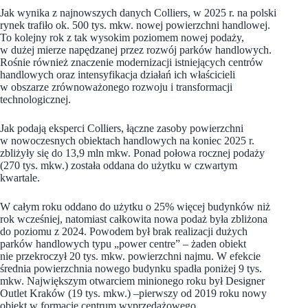
Jak wynika z najnowszych danych Colliers, w 2025 r. na polski
rynek trafiło ok. 500 tys. mkw. nowej powierzchni handlowej.
To kolejny rok z tak wysokim poziomem nowej podaży,
w dużej mierze napędzanej przez rozwój parków handlowych.
Rośnie również znaczenie modernizacji istniejących centrów
handlowych oraz intensyfikacja działań ich właścicieli
w obszarze zrównoważonego rozwoju i transformacji
technologicznej.
Jak podają eksperci Colliers, łączne zasoby powierzchni
w nowoczesnych obiektach handlowych na koniec 2025 r.
zbliżyły się do 13,9 mln mkw. Ponad połowa rocznej podaży
(270 tys. mkw.) została oddana do użytku w czwartym
kwartale.
W całym roku oddano do użytku o 25% więcej budynków niż
rok wcześniej, natomiast całkowita nowa podaż była zbliżona
do poziomu z 2024. Powodem był brak realizacji dużych
parków handlowych typu „power centre” – żaden obiekt
nie przekroczył 20 tys. mkw. powierzchni najmu. W efekcie
średnia powierzchnia nowego budynku spadła poniżej 9 tys.
mkw. Największym otwarciem minionego roku był Designer
Outlet Kraków (19 tys. mkw.) –pierwszy od 2019 roku nowy
obiekt w formacie centrum wyprzedażowego.