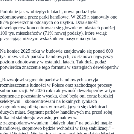
Podobnie jak w ubiegłych latach, nowa podaż była
zdominowana przez parki handlowe. W 2025 r. stanowiły one
87% powierzchni oddanych do użytku. Działalność
deweloperów koncentrowała się głównie w miastach poniżej
100 tys. mieszkańców (71% nowej podaży), które wciąż
przyciągają niższym wskaźnikiem nasycenia rynku.
Na koniec 2025 roku w budowie znajdowało się ponad 600
tys. mkw. GLA parków handlowych, co stanowi najwyższy
poziom odnotowany w ostatnich latach. Tak duża podaż
potwierdza znaczenie tego formatu w strategiach deweloperów.
„Rozwojowi segmentu parków handlowych sprzyja
rozmieszczenie ludności w Polsce oraz zachodzące procesy
suburbanizacji. W 2026 roku aktywność deweloperów w tym
segmencie pozostanie wysoka, choć będą oni coraz bardziej
selektywni – skoncentrowani na lokalnych rynkach
z ograniczoną ofertą oraz w rozwijających się dzielnicach
dużych miast. Segment parków handlowych ma przed sobą
kilka lat stabilnego wzrostu, jednak wraz
z zagospodarowywaniem „białych plam” na polskiej mapie
handlowej, stopniowo będzie wchodził w fazę stabilizacji” –
mówi Wojciech Wojtowicz, starszy analityk w dziale Market