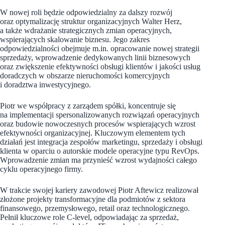
W nowej roli będzie odpowiedzialny za dalszy rozwój
oraz optymalizację struktur organizacyjnych Walter Herz,
a także wdrażanie strategicznych zmian operacyjnych,
wspierających skalowanie biznesu. Jego zakres
odpowiedzialności obejmuje m.in. opracowanie nowej strategii
sprzedaży, wprowadzenie dedykowanych linii biznesowych
oraz zwiększenie efektywności obsługi klientów i jakości usług
doradczych w obszarze nieruchomości komercyjnych
i doradztwa inwestycyjnego.
Piotr we współpracy z zarządem spółki, koncentruje się
na implementacji spersonalizowanych rozwiązań operacyjnych
oraz budowie nowoczesnych procesów wspierających wzrost
efektywności organizacyjnej. Kluczowym elementem tych
działań jest integracja zespołów marketingu, sprzedaży i obsługi
klienta w oparciu o autorskie modele operacyjne typu RevOps.
Wprowadzenie zmian ma przynieść wzrost wydajności całego
cyklu operacyjnego firmy.
W trakcie swojej kariery zawodowej Piotr Aftewicz realizował
złożone projekty transformacyjne dla podmiotów z sektora
finansowego, przemysłowego, retail oraz technologicznego.
Pełnił kluczowe role C-level, odpowiadając za sprzedaż,