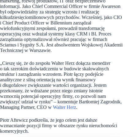
marketing, rozwój produktów, IT oraz bezpieczeństwo
informacji. Jako Chief Commercial Officer w firmie Awareson
był odpowiedzialny za strategię wzrostu i realizację
kilkudziesięciomilionowych przychodów. Wcześniej, jako CIO
i Chief Product Officer w Billennium zarządzał
wielofunkcyjnymi zespołami, prowadził transformację
operacyjną oraz wdrażał systemy klasy CRM i BI. Proces
zarządzania optymalizował również pracując w firmach
Sciamus i Sygnity S.A. Jest absolwentem Wojskowej Akademii
Technicznej w Warszawie.
„Cieszę się, że do zespołu Walter Herz dołącza menedżer
o tak szerokim doświadczeniu w budowie skalowalnych
struktur i zarządzaniu wzrostem. Piotr łączy podejście
analityczne z silną orientacją na wynik finansowy
i długofalowe zwiększanie wartości organizacji. Jestem
przekonany, że wdrażane przez niego zmiany istotnie
wzmocnią potencjał operacyjny firmy, co pozwoli nam
zwiększyć udział w rynku” – komentuje Bartłomiej Zagrodnik,
Managing Partner, CEO w
Walter Herz
.
Piotr Aftewicz podkreśla, że jego celem jest dalsze
wzmacnianie pozycji firmy w obszarze rynku nieruchomości
komercyjnych.