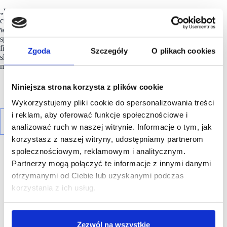
„Walter Herz znajduje się w kluczowym momencie rozwoju,
cieszę się że mam okazję zaangażować się w pracę
w tak dynamicznym zespole. Moim priorytetem jest budowa
spójnego, efektywnego modelu operacyjnego, który pozwoli
firmie skalować działalność, zwiększać rentowność i jeszcze
Zgoda
Szczegóły
O plikach cookies
skuteczniej odpowiadać na dzisiejsze potrzeby klientów” –
mówi Piotr Aftewicz, Managing Director w
Walter Herz
.
Niniejsza strona korzysta z plików cookie
Wykorzystujemy pliki cookie do spersonalizowania treści
i reklam, aby oferować funkcje społecznościowe i
analizować ruch w naszej witrynie. Informacje o tym, jak
korzystasz z naszej witryny, udostępniamy partnerom
społecznościowym, reklamowym i analitycznym.
Partnerzy mogą połączyć te informacje z innymi danymi
otrzymanymi od Ciebie lub uzyskanymi podczas
korzystania z ich usług.
R E K L A M A
Zezwól na wszystkie