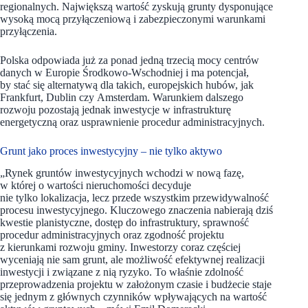
regionalnych. Największą wartość zyskują grunty dysponujące
wysoką mocą przyłączeniową i zabezpieczonymi warunkami
przyłączenia.
Polska odpowiada już za ponad jedną trzecią mocy centrów
danych w Europie Środkowo-Wschodniej i ma potencjał,
by stać się alternatywą dla takich, europejskich hubów, jak
Frankfurt, Dublin czy Amsterdam. Warunkiem dalszego
rozwoju pozostają jednak inwestycje w infrastrukturę
energetyczną oraz usprawnienie procedur administracyjnych.
Grunt jako proces inwestycyjny – nie tylko aktywo
„Rynek gruntów inwestycyjnych wchodzi w nową fazę,
w której o wartości nieruchomości decyduje
nie tylko lokalizacja, lecz przede wszystkim przewidywalność
procesu inwestycyjnego. Kluczowego znaczenia nabierają dziś
kwestie planistyczne, dostęp do infrastruktury, sprawność
procedur administracyjnych oraz zgodność projektu
z kierunkami rozwoju gminy. Inwestorzy coraz częściej
wyceniają nie sam grunt, ale możliwość efektywnej realizacji
inwestycji i związane z nią ryzyko. To właśnie zdolność
przeprowadzenia projektu w założonym czasie i budżecie staje
się jednym z głównych czynników wpływających na wartość