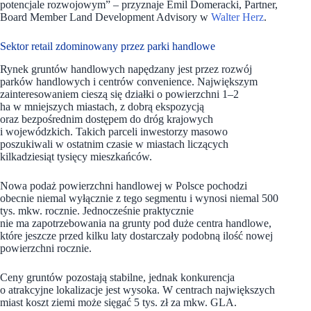
potencjale rozwojowym” – przyznaje Emil Domeracki, Partner,
Board Member Land Development Advisory w
Walter Herz
.
Sektor retail zdominowany przez parki handlowe
Rynek gruntów handlowych napędzany jest przez rozwój
parków handlowych i centrów convenience. Największym
zainteresowaniem cieszą się działki o powierzchni 1–2
ha w mniejszych miastach, z dobrą ekspozycją
oraz bezpośrednim dostępem do dróg krajowych
i wojewódzkich. Takich parceli inwestorzy masowo
poszukiwali w ostatnim czasie w miastach liczących
kilkadziesiąt tysięcy mieszkańców.
Nowa podaż powierzchni handlowej w Polsce pochodzi
obecnie niemal wyłącznie z tego segmentu i wynosi niemal 500
tys. mkw. rocznie. Jednocześnie praktycznie
nie ma zapotrzebowania na grunty pod duże centra handlowe,
które jeszcze przed kilku laty dostarczały podobną ilość nowej
powierzchni rocznie.
Ceny gruntów pozostają stabilne, jednak konkurencja
o atrakcyjne lokalizacje jest wysoka. W centrach największych
miast koszt ziemi może sięgać 5 tys. zł za mkw. GLA.