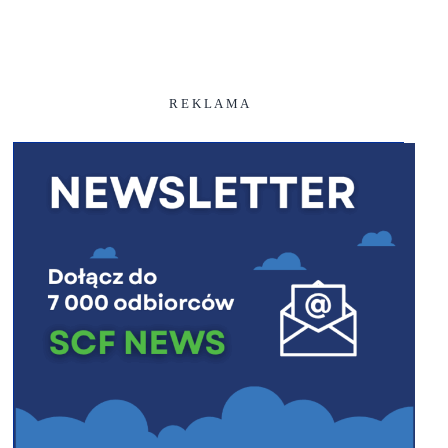
R E K L A M A