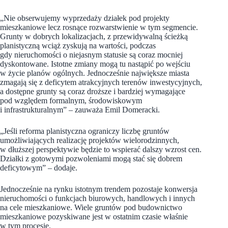
„Nie obserwujemy wyprzedaży działek pod projekty
mieszkaniowe lecz rosnące rozwarstwienie w tym segmencie.
Grunty w dobrych lokalizacjach, z przewidywalną ścieżką
planistyczną wciąż zyskują na wartości, podczas
gdy nieruchomości o niejasnym statusie są coraz mocniej
dyskontowane. Istotne zmiany mogą tu nastąpić po wejściu
w życie planów ogólnych. Jednocześnie największe miasta
zmagają się z deficytem atrakcyjnych terenów inwestycyjnych,
a dostępne grunty są coraz droższe i bardziej wymagające
pod względem formalnym, środowiskowym
i infrastrukturalnym” – zauważa Emil Domeracki.
„Jeśli reforma planistyczna ograniczy liczbę gruntów
umożliwiających realizację projektów wielorodzinnych,
w dłuższej perspektywie będzie to wspierać dalszy wzrost cen.
Działki z gotowymi pozwoleniami mogą stać się dobrem
deficytowym” – dodaje.
Jednocześnie na rynku istotnym trendem pozostaje konwersja
nieruchomości o funkcjach biurowych, handlowych i innych
na cele mieszkaniowe. Wiele gruntów pod budownictwo
mieszkaniowe pozyskiwane jest w ostatnim czasie właśnie
w tym procesie.