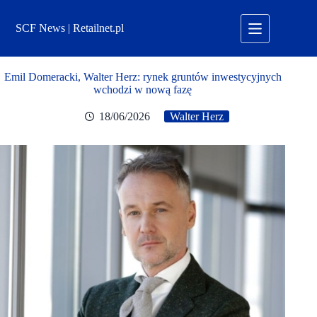
Przejdź
do
SCF News | Retailnet.pl
treści
Emil Domeracki, Walter Herz: rynek gruntów inwestycyjnych
wchodzi w nową fazę
18/06/2026
Walter Herz