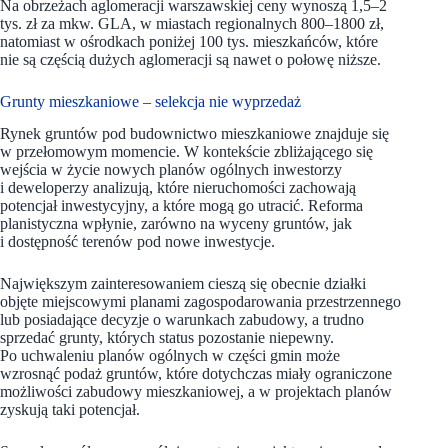
Na obrzeżach aglomeracji warszawskiej ceny wynoszą 1,5–2
tys. zł za mkw. GLA, w miastach regionalnych 800–1800 zł,
natomiast w ośrodkach poniżej 100 tys. mieszkańców, które
nie są częścią dużych aglomeracji są nawet o połowę niższe.
Grunty mieszkaniowe – selekcja nie wyprzedaż
Rynek gruntów pod budownictwo mieszkaniowe znajduje się
w przełomowym momencie. W kontekście zbliżającego się
wejścia w życie nowych planów ogólnych inwestorzy
i deweloperzy analizują, które nieruchomości zachowają
potencjał inwestycyjny, a które mogą go utracić. Reforma
planistyczna wpłynie, zarówno na wyceny gruntów, jak
i dostępność terenów pod nowe inwestycje.
Największym zainteresowaniem cieszą się obecnie działki
objęte miejscowymi planami zagospodarowania przestrzennego
lub posiadające decyzje o warunkach zabudowy, a trudno
sprzedać grunty, których status pozostanie niepewny.
Po uchwaleniu planów ogólnych w części gmin może
wzrosnąć podaż gruntów, które dotychczas miały ograniczone
możliwości zabudowy mieszkaniowej, a w projektach planów
zyskują taki potencjał.