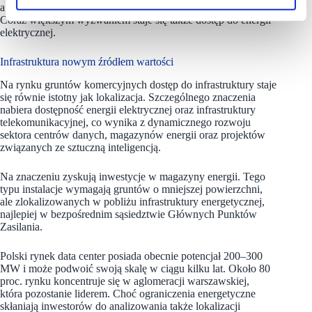
a w przypadku raportu środowiskowego nawet 18 miesięcy.
Coraz większym wyzwaniem staje się także dostęp do energii
elektrycznej.
Infrastruktura nowym źródłem wartości
Na rynku gruntów komercyjnych dostęp do infrastruktury staje
się równie istotny jak lokalizacja. Szczególnego znaczenia
nabiera dostępność energii elektrycznej oraz infrastruktury
telekomunikacyjnej, co wynika z dynamicznego rozwoju
sektora centrów danych, magazynów energii oraz projektów
związanych ze sztuczną inteligencją.
Na znaczeniu zyskują inwestycje w magazyny energii. Tego
typu instalacje wymagają gruntów o mniejszej powierzchni,
ale zlokalizowanych w pobliżu infrastruktury energetycznej,
najlepiej w bezpośrednim sąsiedztwie Głównych Punktów
Zasilania.
Polski rynek data center posiada obecnie potencjał 200–300
MW i może podwoić swoją skalę w ciągu kilku lat. Około 80
proc. rynku koncentruje się w aglomeracji warszawskiej,
która pozostanie liderem. Choć ograniczenia energetyczne
skłaniają inwestorów do analizowania także lokalizacji