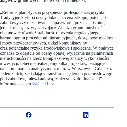
aktywów gruntowych – mówi Emil Domeracki.
„Reforma planistyczna przyspiesza profesjonalizację rynku.
Tradycyjne kryteria oceny, takie jak cena zakupu, potencjał
zabudowy czy oczekiwana stopa zwrotu, pozostają istotne,
jednak nie są już wystarczające. Analiza gruntu musi dziś
obejmować również stabilność otoczenia regulacyjnego,
harmonogram procedur administracyjnych, dostępność mediów
i mocy przyłączeniowych, układ komunikacyjny
oraz potencjalne ryzyka środowiskowe i społeczne. W praktyce
oznacza to odejście od oceny opartej wyłącznie na parametrach
nieruchomości na rzecz kompleksowej analizy wykonalności
inwestycji. Obecnie realizujemy kilka projektów, bazujących
na takim modelu analitycznym, m.in. w Warszawie i Gdańsku.
Jeden z nich, zakładający transformację terenu przemysłowego
pod zabudowę mieszkaniową, zmierza już do finalizacji” –
informuje ekspert
Walter Herz.