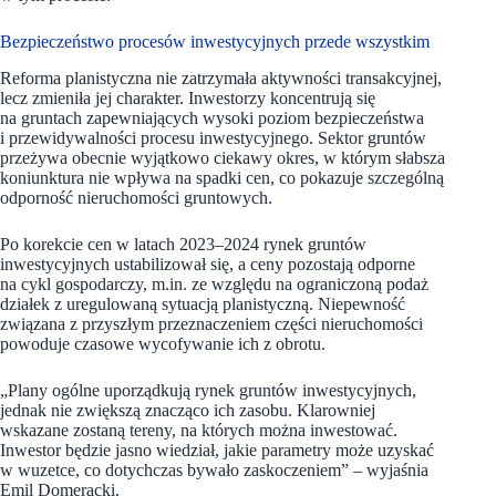
Bezpieczeństwo procesów inwestycyjnych przede wszystkim
Reforma planistyczna nie zatrzymała aktywności transakcyjnej,
lecz zmieniła jej charakter. Inwestorzy koncentrują się
na gruntach zapewniających wysoki poziom bezpieczeństwa
i przewidywalności procesu inwestycyjnego. Sektor gruntów
przeżywa obecnie wyjątkowo ciekawy okres, w którym słabsza
koniunktura nie wpływa na spadki cen, co pokazuje szczególną
odporność nieruchomości gruntowych.
Po korekcie cen w latach 2023–2024 rynek gruntów
inwestycyjnych ustabilizował się, a ceny pozostają odporne
na cykl gospodarczy, m.in. ze względu na ograniczoną podaż
działek z uregulowaną sytuacją planistyczną. Niepewność
związana z przyszłym przeznaczeniem części nieruchomości
powoduje czasowe wycofywanie ich z obrotu.
„Plany ogólne uporządkują rynek gruntów inwestycyjnych,
jednak nie zwiększą znacząco ich zasobu. Klarowniej
wskazane zostaną tereny, na których można inwestować.
Inwestor będzie jasno wiedział, jakie parametry może uzyskać
w wuzetce, co dotychczas bywało zaskoczeniem” – wyjaśnia
Emil Domeracki.