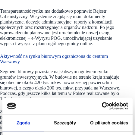
Transparentność rynku ma dodatkowo poprawić Rejestr
Urbanistyczny. W systemie znajdą się m.in. dokumenty
planistyczne, decyzje administracyjne, raporty z konsultacji
społecznych oraz rozstrzygnięcia organów nadzoru. Po jego
wprowadzeniu planowane jest uruchomienie nowej usługi
elektronicznej – e-Wyrysu POG, umożliwiającej uzyskanie
wypisu i wyrysu z planu ogólnego gminy online.
Aktywność na rynku biurowym ograniczona do centrum
Warszawy
Segment biurowy pozostaje najsłabszym ogniwem rynku
gruntów inwestycyjnych. W budowie na terenie kraju znajduje
się obecnie około 420 tys. mkw. nowoczesnej powierzchni
biurowej, z czego około 200 tys. mkw. przypada na Warszawę.
Podczas, gdy jeszcze kilka lat temu w Polsce realizowane było
1,8 mln mkw. biur.
Zmiany na rynku pracy, wzrost kosztów finansowania
projektów oraz budowy biurowców przekładają się na decyzje
deweloperów, dotyczące zabezpieczania gruntów pod nowe
Zgoda
Szczegóły
O plikach cookies
inwestycje. Wysoki poziom pustostanów na rynkach
regionalnych skutecznie ogranicza zainteresowanie zakupami