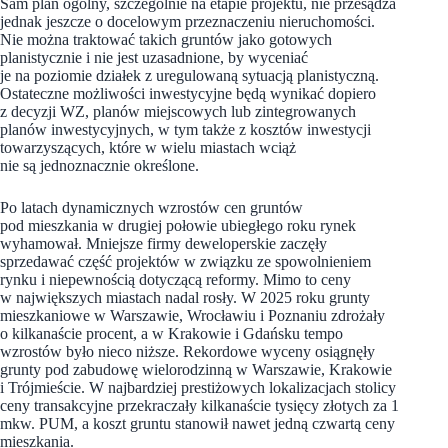
Sam plan ogólny, szczególnie na etapie projektu, nie przesądza
jednak jeszcze o docelowym przeznaczeniu nieruchomości.
Nie można traktować takich gruntów jako gotowych
planistycznie i nie jest uzasadnione, by wyceniać
je na poziomie działek z uregulowaną sytuacją planistyczną.
Ostateczne możliwości inwestycyjne będą wynikać dopiero
z decyzji WZ, planów miejscowych lub zintegrowanych
planów inwestycyjnych, w tym także z kosztów inwestycji
towarzyszących, które w wielu miastach wciąż
nie są jednoznacznie określone.
Po latach dynamicznych wzrostów cen gruntów
pod mieszkania w drugiej połowie ubiegłego roku rynek
wyhamował. Mniejsze firmy deweloperskie zaczęły
sprzedawać część projektów w związku ze spowolnieniem
rynku i niepewnością dotyczącą reformy. Mimo to ceny
w największych miastach nadal rosły. W 2025 roku grunty
mieszkaniowe w Warszawie, Wrocławiu i Poznaniu zdrożały
o kilkanaście procent, a w Krakowie i Gdańsku tempo
wzrostów było nieco niższe. Rekordowe wyceny osiągnęły
grunty pod zabudowę wielorodzinną w Warszawie, Krakowie
i Trójmieście. W najbardziej prestiżowych lokalizacjach stolicy
ceny transakcyjne przekraczały kilkanaście tysięcy złotych za 1
mkw. PUM, a koszt gruntu stanowił nawet jedną czwartą ceny
mieszkania.