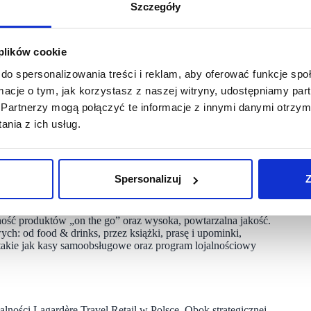
Szczegóły
awie, który po niedawno zakończonej modernizacji staje się
e Travel Retail w Polsce będzie tam największym operatorem
 plików cookie
ni handlowo-gastronomicznej.
do spersonalizowania treści i reklam, aby oferować funkcje sp
ej kolei. To nowoczesny hub transportowy w centrum
ormacje o tym, jak korzystasz z naszej witryny, udostępniamy p
różni z całego kraju. W drodze przetargu pozyskaliśmy 8 z 14
Partnerzy mogą połączyć te informacje z innymi danymi otrzym
– podkreśla Dariusz Sinkiewicz, zastępca prezesa zarządu
nia z ich usług.
nych liniach biznesowych, jesteśmy
w stanie zaoferować
i tempa podróży pasażerów”.
Spersonalizuj
Z
UL, Discover, 1Minute, foodvenience 1 Minute Smacznego!,
zaprojektowana została z myślą o specyfice podróży
ność produktów „on the go” oraz wysoka, powtarzalna jakość.
ch: od food & drinks, przez książki, prasę i upominki,
, takie jak kasy samoobsługowe oraz program lojalnościowy
lności Lagardère Travel Retail w Polsce. Obok strategicznej