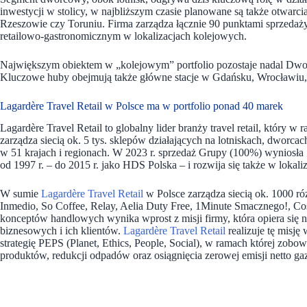
inwestycji w stolicy, w najbliższym czasie planowane są także otwar
Rzeszowie czy Toruniu. Firma zarządza łącznie 90 punktami sprzedaż
retailowo-gastronomicznym w lokalizacjach kolejowych.
Największym obiektem w „kolejowym” portfolio pozostaje nadal Dworze
Kluczowe huby obejmują także główne stacje w Gdańsku, Wrocławiu,
Lagardère Travel Retail w Polsce ma w portfolio ponad 40 marek
Lagardère Travel Retail to globalny lider branży travel retail, który w
zarządza siecią ok. 5 tys. sklepów działających na lotniskach, dworc
w 51 krajach i regionach. W 2023 r. sprzedaż Grupy (100%) wyniosła 7
od 1997 r. – do 2015 r. jako HDS Polska – i rozwija się także w lokali
W sumie
Lagardère Travel Retail
w Polsce zarządza siecią ok. 1000 
Inmedio, So Coffee, Relay, Aelia Duty Free, 1Minute Smacznego!, Cost
konceptów handlowych wynika wprost z misji firmy, która opiera się
biznesowych i ich klientów.
Lagardère Travel Retail
realizuje tę misję
strategię PEPS (Planet, Ethics, People, Social), w ramach której zob
produktów, redukcji odpadów oraz osiągnięcia zerowej emisji netto ga