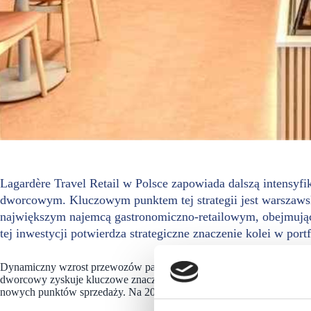
Lagardère Travel Retail w Polsce zapowiada dalszą intensyfi
dworcowym. Kluczowym punktem tej strategii jest warszaws
największym najemcą gastronomiczno-retailowym, obejmując 
tej inwestycji potwierdza strategiczne znaczenie kolei w portfo
Dynamiczny wzrost przewozów pasażerskich oraz intensywna moderniza
dworcowy zyskuje kluczowe znaczenie dla Lagardère Travel Retail w 
nowych punktów sprzedaży. Na 2026 potwierdziła już 19 kolejnych loka