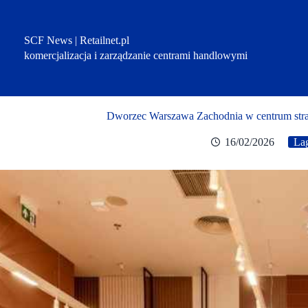
Przejdź
do
treści
SCF News | Retailnet.pl
komercjalizacja i zarządzanie centrami handlowymi
Dworzec Warszawa Zachodnia w centrum strate
16/02/2026
Lag