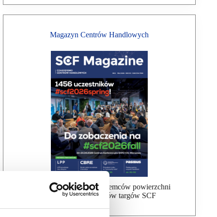
Magazyn Centrów Handlowych
Bezpłatna wysyłka dla najemców powierzchni
handlowej, uczestników targów SCF