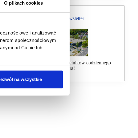
O plikach cookies
Bezpłatny Newsletter
ołecznościowe i analizować
artnerom społecznościowym,
anymi od Ciebie lub
Dołącz do ponad 7000 czytelników codziennego
newslettera!
ezwól na wszystkie