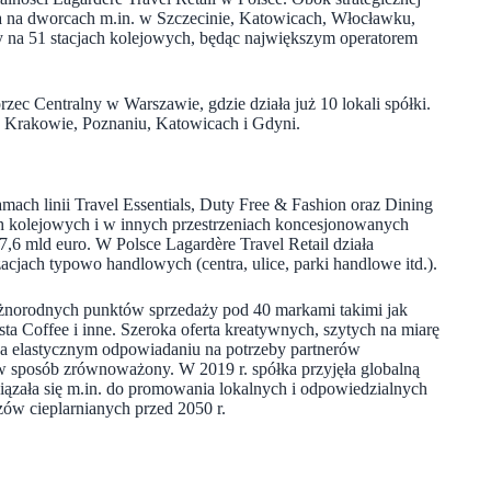
cia na dworcach m.in. w Szczecinie, Katowicach, Włocławku,
y na 51 stacjach kolejowych, będąc największym operatorem
c Centralny w Warszawie, gdzie działa już 10 lokali spółki.
 Krakowie, Poznaniu, Katowicach i Gdyni.
 ramach linii Travel Essentials, Duty Free & Fashion oraz Dining
ach kolejowych i w innych przestrzeniach koncesjonowanych
,6 mld euro. W Polsce Lagardère Travel Retail działa
zacjach typowo handlowych (centra, ulice, parki handlowe itd.).
różnorodnych punktów sprzedaży pod 40 markami takimi jak
a Coffee i inne. Szeroka oferta kreatywnych, szytych na miarę
 na elastycznym odpowiadaniu na potrzeby partnerów
 w sposób zrównoważony. W 2019 r. spółka przyjęła globalną
owiązała się m.in. do promowania lokalnych i odpowiedzialnych
zów cieplarnianych przed 2050 r.