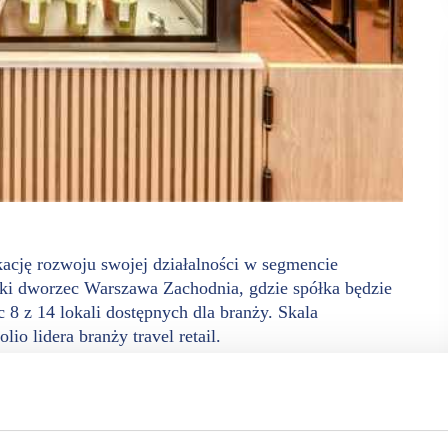
kację rozwoju swojej działalności w segmencie
ki dworzec Warszawa Zachodnia, gdzie spółka będzie
8 z 14 lokali dostępnych dla branży. Skala
lio lidera branży travel retail.
cja infrastruktury kolejowej w Polsce sprawiają, że segment
Polsce. Tylko w 2025 r. spółka otworzyła na dworcach 14
lizacji, a prace nad następnymi projektami trwają.