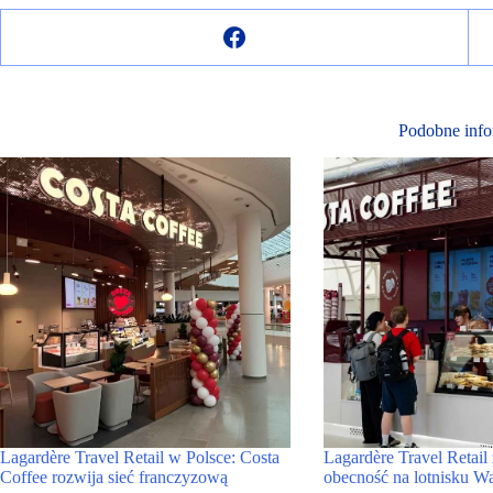
Podobne info
Lagardère Travel Retail w Polsce: Costa
Lagardère Travel Retail
Coffee rozwija sieć franczyzową
obecność na lotnisku W