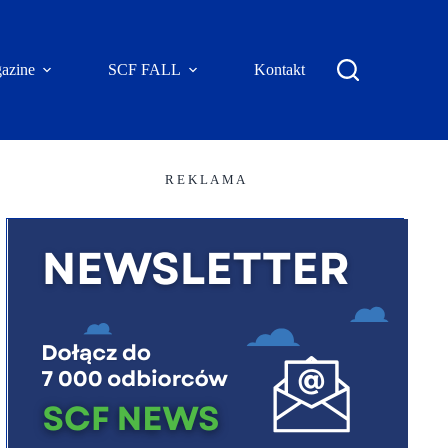
azine
SCF FALL
Kontakt
R E K L A M A