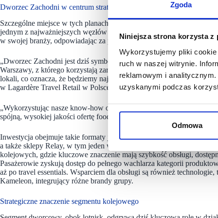
Zgoda
Dworzec Zachodni w centrum strategii na 2026 r.
Szczególne miejsce w tych planach zajmuje Dworzec Zachodni w Warsz
jednym z najważniejszych węzłów komunikacyjnych w kraju. Lagardèr
Niniejsza strona korzysta z
w swojej branży, odpowiadając za ponad połowę dostępnej powierzch
Wykorzystujemy pliki cookie 
„Dworzec Zachodni jest dziś symbolem zmian zachodzących na polski
ruch w naszej witrynie. Inf
Warszawy, z którego korzystają zarówno mieszkańcy stolicy, jak i pod
reklamowym i analitycznym. 
lokali, co oznacza, że będziemy największym najemcą na tym dworcu” 
uzyskanymi podczas korzysta
w Lagardère Travel Retail w Polsce.
„Wykorzystując nasze know-how oraz portfolio ponad 40 marek w róż
spójną, wysokiej jakości ofertę food i retail, dopasowaną do potrzeb 
Odmowa
Inwestycja obejmuje takie formaty jak Costa Coffee, Salad Story, PA
a także sklepy Relay, w tym jeden w zupełnie nowej odsłonie. Oferta 
kolejowych, gdzie kluczowe znaczenie mają szybkość obsługi, dostęp
Pasażerowie zyskują dostęp do pełnego wachlarza kategorii produktowy
aż po travel essentials. Wsparciem dla obsługi są również technologie
Kameleon, integrujący różne brandy grupy.
Strategiczne znaczenie segmentu kolejowego
Segment dworcowy, obok lotnisk, odgrywa dziś kluczową rolę w działa