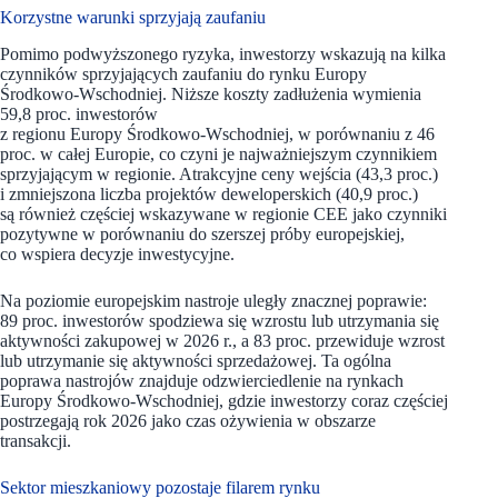
Korzystne warunki sprzyjają zaufaniu
Pomimo podwyższonego ryzyka, inwestorzy wskazują na kilka
czynników sprzyjających zaufaniu do rynku Europy
Środkowo-Wschodniej. Niższe koszty zadłużenia wymienia
59,8 proc. inwestorów
z regionu Europy Środkowo-Wschodniej, w porównaniu z 46
proc. w całej Europie, co czyni je najważniejszym czynnikiem
sprzyjającym w regionie. Atrakcyjne ceny wejścia (43,3 proc.)
i zmniejszona liczba projektów deweloperskich (40,9 proc.)
są również częściej wskazywane w regionie CEE jako czynniki
pozytywne w porównaniu do szerszej próby europejskiej,
co wspiera decyzje inwestycyjne.
Na poziomie europejskim nastroje uległy znacznej poprawie:
89 proc. inwestorów spodziewa się wzrostu lub utrzymania się
aktywności zakupowej w 2026 r., a 83 proc. przewiduje wzrost
lub utrzymanie się aktywności sprzedażowej. Ta ogólna
poprawa nastrojów znajduje odzwierciedlenie na rynkach
Europy Środkowo-Wschodniej, gdzie inwestorzy coraz częściej
postrzegają rok 2026 jako czas ożywienia w obszarze
transakcji.
Sektor mieszkaniowy pozostaje filarem rynku