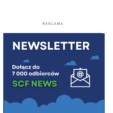
R E K L A M A