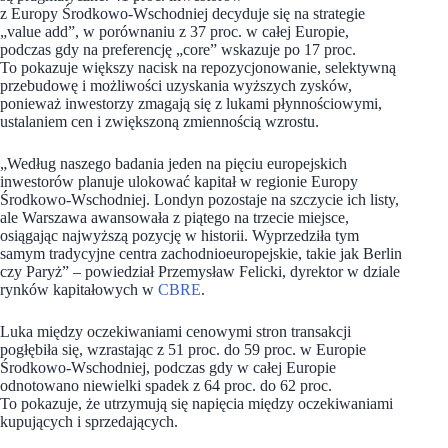
z Europy Środkowo-Wschodniej decyduje się na strategie
„value add”, w porównaniu z 37 proc. w całej Europie,
podczas gdy na preferencję „core” wskazuje po 17 proc.
To pokazuje większy nacisk na repozycjonowanie, selektywną
przebudowę i możliwości uzyskania wyższych zysków,
ponieważ inwestorzy zmagają się z lukami płynnościowymi,
ustalaniem cen i zwiększoną zmiennością wzrostu.
„Według naszego badania jeden na pięciu europejskich
inwestorów planuje ulokować kapitał w regionie Europy
Środkowo-Wschodniej. Londyn pozostaje na szczycie ich listy,
ale Warszawa awansowała z piątego na trzecie miejsce,
osiągając najwyższą pozycję w historii. Wyprzedziła tym
samym tradycyjne centra zachodnioeuropejskie, takie jak Berlin
czy Paryż” – powiedział Przemysław Felicki, dyrektor w dziale
rynków kapitałowych w
CBRE
.
Luka między oczekiwaniami cenowymi stron transakcji
pogłębiła się, wzrastając z 51 proc. do 59 proc. w Europie
Środkowo-Wschodniej, podczas gdy w całej Europie
odnotowano niewielki spadek z 64 proc. do 62 proc.
To pokazuje, że utrzymują się napięcia między oczekiwaniami
kupujących i sprzedających.