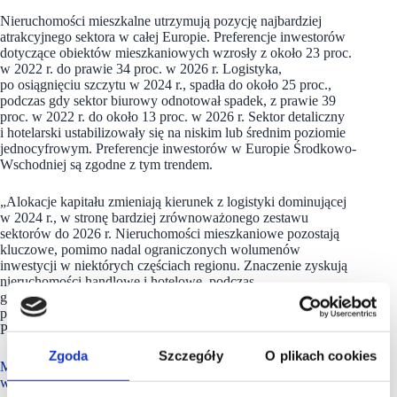
Nieruchomości mieszkalne utrzymują pozycję najbardziej
atrakcyjnego sektora w całej Europie. Preferencje inwestorów
dotyczące obiektów mieszkaniowych wzrosły z około 23 proc.
w 2022 r. do prawie 34 proc. w 2026 r. Logistyka,
po osiągnięciu szczytu w 2024 r., spadła do około 25 proc.,
podczas gdy sektor biurowy odnotował spadek, z prawie 39
proc. w 2022 r. do około 13 proc. w 2026 r. Sektor detaliczny
i hotelarski ustabilizowały się na niskim lub średnim poziomie
jednocyfrowym. Preferencje inwestorów w Europie Środkowo-
Wschodniej są zgodne z tym trendem.
„Alokacje kapitału zmieniają kierunek z logistyki dominującej
w 2024 r., w stronę bardziej zrównoważonego zestawu
sektorów do 2026 r. Nieruchomości mieszkaniowe pozostają
kluczowe, pomimo nadal ograniczonych wolumenów
inwestycji w niektórych częściach regionu. Znaczenie zyskują
nieruchomości handlowe i hotelowe, podczas
gdy nieruchomości biurowe odnotowują niewielki wzrost
popularności po gwałtownym spadku po pandemii” – dodał
Przemysław Felicki.
Zgoda
Szczegóły
O plikach cookies
Miasta Europy Środkowo-Wschodniej zyskują na znaczeniu
w rankingach inwestycji