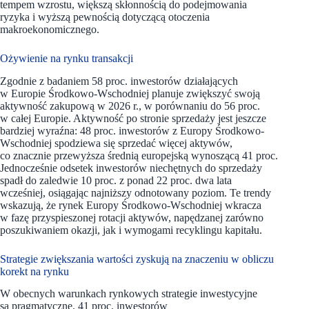
tempem wzrostu, większą skłonnością do podejmowania
ryzyka i wyższą pewnością dotyczącą otoczenia
makroekonomicznego.
Ożywienie na rynku transakcji
Zgodnie z badaniem 58 proc. inwestorów działających
w Europie Środkowo-Wschodniej planuje zwiększyć swoją
aktywność zakupową w 2026 r., w porównaniu do 56 proc.
w całej Europie. Aktywność po stronie sprzedaży jest jeszcze
bardziej wyraźna: 48 proc. inwestorów z Europy Środkowo-
Wschodniej spodziewa się sprzedać więcej aktywów,
co znacznie przewyższa średnią europejską wynoszącą 41 proc.
Jednocześnie odsetek inwestorów niechętnych do sprzedaży
spadł do zaledwie 10 proc. z ponad 22 proc. dwa lata
wcześniej, osiągając najniższy odnotowany poziom. Te trendy
wskazują, że rynek Europy Środkowo-Wschodniej wkracza
w fazę przyspieszonej rotacji aktywów, napędzanej zarówno
poszukiwaniem okazji, jak i wymogami recyklingu kapitału.
Strategie zwiększania wartości zyskują na znaczeniu w obliczu
korekt na rynku
W obecnych warunkach rynkowych strategie inwestycyjne
są pragmatyczne. 41 proc. inwestorów