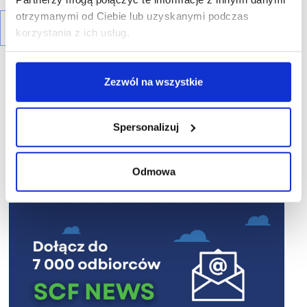
otrzymanymi od Ciebie lub uzyskanymi podczas
korzystania z ich usług.
Zezwól na wszystkie
Spersonalizuj
R E K L A M A
Odmowa