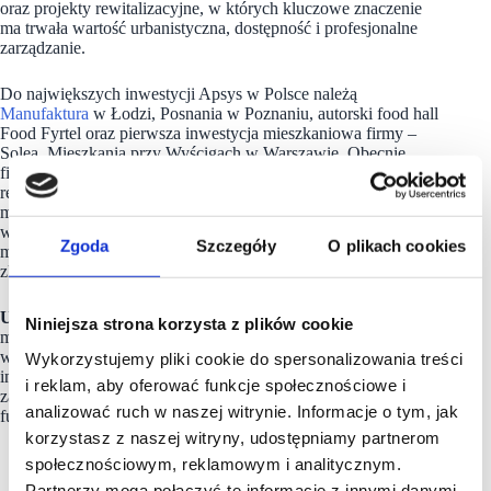
oraz projekty rewitalizacyjne, w których kluczowe znaczenie
ma trwała wartość urbanistyczna, dostępność i profesjonalne
zarządzanie.
Do największych inwestycji Apsys w Polsce należą
Manufaktura
w Łodzi, Posnania w Poznaniu, autorski food hall
Food Fyrtel oraz pierwsza inwestycja mieszkaniowa firmy –
Solea. Mieszkania przy Wyścigach w Warszawie. Obecnie
firma rozwija kolejne przedsięwzięcia deweloperskie, w tym
rewitalizację Hali Targowej w Gdańsku oraz projekty
mieszkaniowe Nowa Stawowa i Ogrody Staromiejskie
we Wrocławiu. Apsys Polska zarządza także prawie 700 tys.
Zgoda
Szczegóły
O plikach cookies
mkw. powierzchni najmu w obiektach handlowych
zlokalizowanych w największych miastach Polski.
Union Investment Real Estate GmbH
to wiodąca
Niniejsza strona korzysta z plików cookie
międzynarodowa firma inwestycyjna specjalizująca się
w otwartych funduszach nieruchomości dla inwestorów
Wykorzystujemy pliki cookie do spersonalizowania treści
indywidualnych i instytucjonalnych. Union Investment
i reklam, aby oferować funkcje społecznościowe i
zarządza aktywami o wartości 47 miliardów Euro w sześciu
analizować ruch w naszej witrynie. Informacje o tym, jak
funduszach nieruchomości.
korzystasz z naszej witryny, udostępniamy partnerom
społecznościowym, reklamowym i analitycznym.
Partnerzy mogą połączyć te informacje z innymi danymi