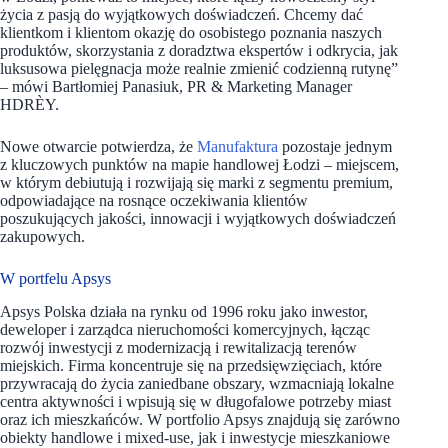
życia z pasją do wyjątkowych doświadczeń. Chcemy dać
klientkom i klientom okazję do osobistego poznania naszych
produktów, skorzystania z doradztwa ekspertów i odkrycia, jak
luksusowa pielęgnacja może realnie zmienić codzienną rutynę”
– mówi Bartłomiej Panasiuk, PR & Marketing Manager
HDRÈY.
Nowe otwarcie potwierdza, że
Manufaktura
pozostaje jednym
z kluczowych punktów na mapie handlowej Łodzi – miejscem,
w którym debiutują i rozwijają się marki z segmentu premium,
odpowiadające na rosnące oczekiwania klientów
poszukujących jakości, innowacji i wyjątkowych doświadczeń
zakupowych.
W portfelu Apsys
Apsys Polska działa na rynku od 1996 roku jako inwestor,
deweloper i zarządca nieruchomości komercyjnych, łącząc
rozwój inwestycji z modernizacją i rewitalizacją terenów
miejskich. Firma koncentruje się na przedsięwzięciach, które
przywracają do życia zaniedbane obszary, wzmacniają lokalne
centra aktywności i wpisują się w długofalowe potrzeby miast
oraz ich mieszkańców. W portfolio Apsys znajdują się zarówno
obiekty handlowe i mixed-use, jak i inwestycje mieszkaniowe