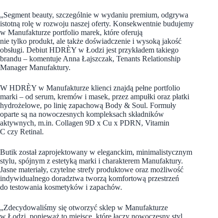
„Segment beauty, szczególnie w wydaniu premium, odgrywa
istotną rolę w rozwoju naszej oferty. Konsekwentnie budujemy
w Manufakturze portfolio marek, które oferują
nie tylko produkt, ale także doświadczenie i wysoką jakość
obsługi. Debiut HDRÈY w Łodzi jest przykładem takiego
brandu – komentuje Anna Łajszczak, Tenants Relationship
Manager Manufaktury.
W HDRÈY w Manufakturze klienci znajdą pełne portfolio
marki – od serum, kremów i masek, przez ampułki oraz płatki
hydrożelowe, po linię zapachową Body & Soul. Formuły
oparte są na nowoczesnych kompleksach składników
aktywnych, m.in. Collagen 9D x Cu x PDRN, Vitamin
C czy Retinal.
Butik został zaprojektowany w eleganckim, minimalistycznym
stylu, spójnym z estetyką marki i charakterem Manufaktury.
Jasne materiały, czytelne strefy produktowe oraz możliwość
indywidualnego doradztwa tworzą komfortową przestrzeń
do testowania kosmetyków i zapachów.
„Zdecydowaliśmy się otworzyć sklep w Manufakturze
w Łodzi, ponieważ to miejsce, które łączy nowoczesny styl