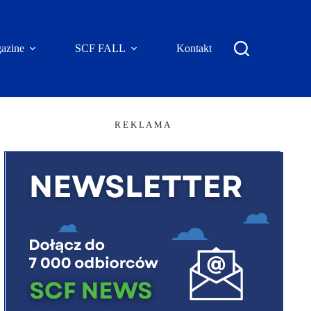
azine
SCF FALL
Kontakt
R E K L A M A