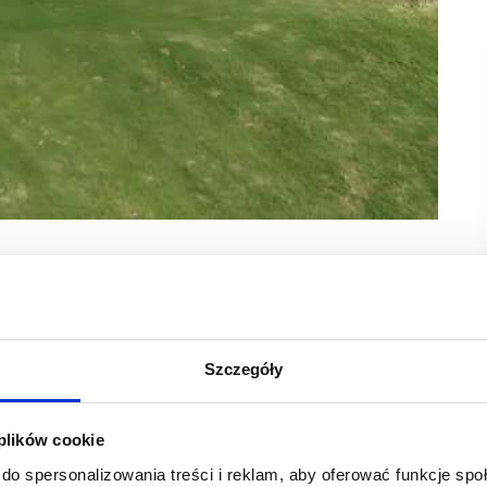
acji. Projekt o powierzchni ok. 7 000 mkw GLA
alnym wykonawcą jest JMS. Inwestycja ma przełożyć
ocnić rolę Złocieńca jako docelowego ośrodka
Szczegóły
trzy miasta, Drawsko Pomorskie, Złocieniec i Czaplinek,
del jest najmocniej skoncentrowany w Drawsku Pomorskim,
 plików cookie
oferta handlowa w mieście była zbyt ograniczona,
do spersonalizowania treści i reklam, aby oferować funkcje sp
ośrodek kumuluje popyt, a pozostałe miejscowości oddają