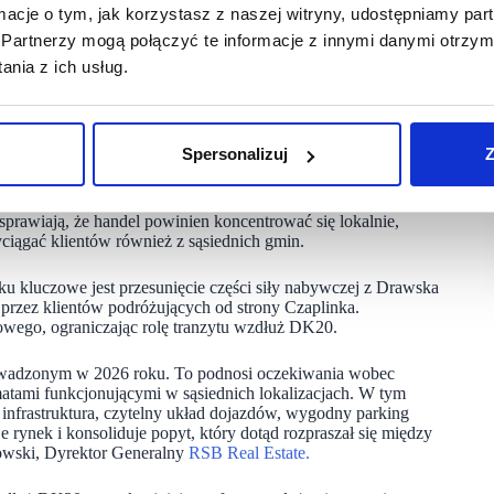
ormacje o tym, jak korzystasz z naszej witryny, udostępniamy p
Partnerzy mogą połączyć te informacje z innymi danymi otrzym
yczajenia lokalnych klientów. Dotychczas mieszkańcy
nia z ich usług.
kiego, które nawiasem mówiąc jest mniejszym miastem
onowania parku handlowego w Złocieńcu ten układ całkowicie się
iec dadzą mieszkańcom Czaplinka i Drawska powód do przyjazdu
yrektor komercjalizacji RSB Real Estate.
Spersonalizuj
Z
eż obszar oddziaływania. W promieniu ok. 30 km mieszka ponad
ów muszą opierać codzienne zakupy na najbliższych, dobrze
prawiają, że handel powinien koncentrować się lokalnie,
yciągać klientów również z sąsiednich gmin.
u kluczowe jest przesunięcie części siły nabywczej z Drawska
 przez klientów podróżujących od strony Czaplinka.
powego, ograniczając rolę tranzytu wzdłuż DK20.
rowadzonym w 2026 roku. To podnosi oczekiwania wobec
atami funkcjonującymi w sąsiednich lokalizacjach. W tym
infrastruktura, czytelny układ dojazdów, wygodny parking
e rynek i konsoliduje popyt, który dotąd rozpraszał się między
owski, Dyrektor Generalny
RSB Real Estate.