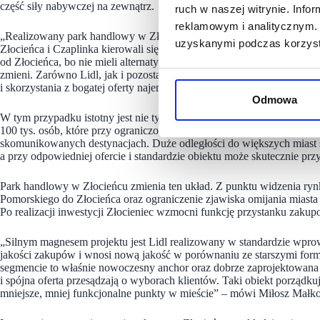
część siły nabywczej na zewnątrz.
ruch w naszej witrynie. Inf
reklamowym i analitycznym. 
„Realizowany park handlowy w Złocieńcu całkowicie odmieni przyzw
uzyskanymi podczas korzysta
Złocieńca i Czaplinka kierowali się do powiatowego Drawska Pomors
od Złocieńca, bo nie mieli alternatywy. Z chwilą rozpoczęcia funkcj
zmieni. Zarówno Lidl, jak i pozostali najemcy Retail Parku Złocien
i skorzystania z bogatej oferty najemców” – mówi Szymon Kielecki, D
Odmowa
W tym przypadku istotny jest nie tylko potencjał samych miast, ale t
100 tys. osób, które przy ograniczonej dostępności większych ośrodk
skomunikowanych destynacjach. Duże odległości do większych miast s
a przy odpowiedniej ofercie i standardzie obiektu może skutecznie prz
Park handlowy w Złocieńcu zmienia ten układ. Z punktu widzenia rynk
Pomorskiego do Złocieńca oraz ograniczenie zjawiska omijania miasta
Po realizacji inwestycji Złocieniec wzmocni funkcję przystanku zaku
„Silnym magnesem projektu jest Lidl realizowany w standardzie wp
jakości zakupów i wnosi nową jakość w porównaniu ze starszymi form
segmencie to właśnie nowoczesny anchor oraz dobrze zaprojektowana 
i spójna oferta przesądzają o wyborach klientów. Taki obiekt porządkuj
mniejsze, mniej funkcjonalne punkty w mieście” – mówi Miłosz Małk