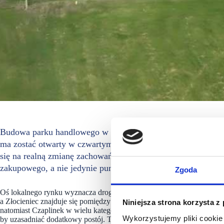
Budowa parku handlowego w Złocieńcu weszła w fazę realiz
ma zostać otwarty w czwartym kwartale 2026 roku, a gener
się na realną zmianę zachowań zakupowych w regionie i wzm
zakupowego, a nie jedynie punktu tranzytowego.
Zgoda
Oś lokalnego rynku wyznacza droga krajowa nr 20, wzdłuż której leżą 
a Złocieniec znajduje się pomiędzy pozostałymi ośrodkami. Dziś han
Niniejsza strona korzysta z
natomiast Czaplinek w wielu kategoriach omijał Złocieniec, ponieważ 
Wykorzystujemy pliki cookie 
by uzasadniać dodatkowy postój. To klasyczny układ, w którym jeden 